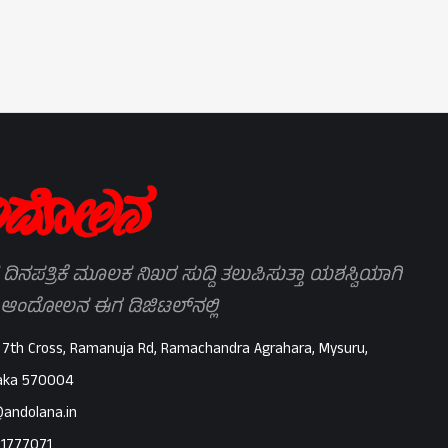
 ದಿನಪತ್ರಿಕೆ ಮೂಲಕ ನಿಖರ ಸುದ್ದಿ ತಲುಪಿಸುತ್ತಾ ಯಶಸ್ವಿಯಾಗಿ
 ಆಂದೋಲನ ಈಗ ಡಿಜಿಟಲ್‌ನಲ್ಲಿ
 7th Cross, Ramanuja Rd, Ramachandra Agrahara, Mysuru,
aka 570004
@andolana.in
71777071