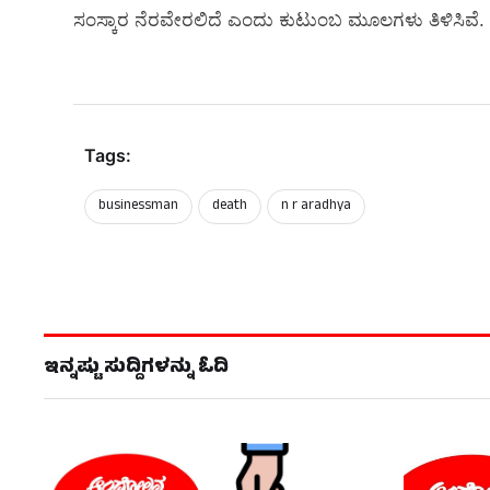
ಸಂಸ್ಕಾರ ನೆರವೇರಲಿದೆ ಎಂದು ಕುಟುಂಬ ಮೂಲಗಳು ತಿಳಿಸಿವೆ.
Tags:
businessman
death
n r aradhya
ಇನ್ನಷ್ಟು ಸುದ್ದಿಗಳನ್ನು ಓದಿ