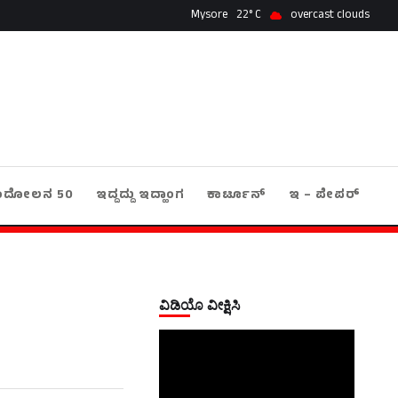
Mysore
22
overcast clouds
ಂದೋಲನ 50
ಇದ್ದದ್ದು ಇದ್ಹಾಂಗ
ಕಾರ್ಟೂನ್
ಇ – ಪೇಪರ್
ವಿಡಿಯೊ ವೀಕ್ಷಿಸಿ