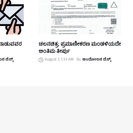
ತನಾಡುವವರ
ಚಲನಚಿತ್ರ: ಪ್ರಮಾಣೀಕರಣ ಮಂಡಳಿಯದೇ
ಅಂತಿಮ ತೀರ್ಪು
 ಡೆಸ್ಕ್
August 7, 1:33 AM
By
ಆಂದೋಲನ ಡೆಸ್ಕ್