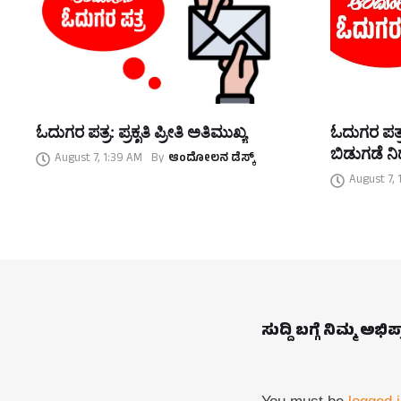
ಓದುಗರ ಪತ್ರ: ಪ್ರಕೃತಿ ಪ್ರೀತಿ ಅತಿಮುಖ್ಯ
ಓದುಗರ ಪತ್ರ
ಬಿಡುಗಡೆ ನಿರ
August 7, 1:39 AM
By
ಆಂದೋಲನ ಡೆಸ್ಕ್
August 7, 
ಸುದ್ದಿ ಬಗ್ಗೆ ನಿಮ್ಮ ಅಭಿ