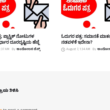
: ಪ್ಲಾಸ್ಟಿಕ್ ನೋಟುಗಳ
ಓದುಗರ ಪತ್ರ: ಸಮಾನತೆ ಮಾ
್ಧಾರ ದೂರದೃಷ್ಟಿಯ ಹೆಜ್ಜೆ
ನಡವಳಿಕೆ ಇದೇನಾ?
1:37 AM
By
ಆಂದೋಲನ ಡೆಸ್ಕ್
August 7, 1:34 AM
By
ಆಂದೋಲನ
ಪ್ರಾಯ ತಿಳಿಸಿ