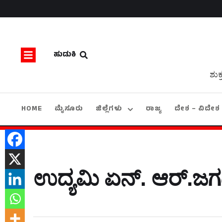
ಹುಡುಕಿ
ಶುಕ
HOME
ಮೈಸೂರು
ಜಿಲ್ಲೆಗಳು
ರಾಜ್ಯ
ದೇಶ – ವಿದೇಶ
ಉದ್ಯಮಿ ಏನ್. ಆರ್.ಜಗ