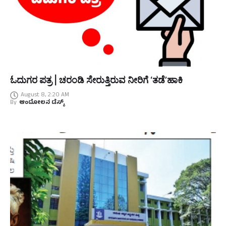
ಓದುಗರ ಪತ್ರ | ಚರಂಡಿ ಸೇರುತ್ತಿರುವ ನೀರಿಗೆ ‘ತಡೆ’ಹಾಕಿ
August 8, 2:20 AM
By
ಆಂದೋಲನ ಡೆಸ್ಕ್