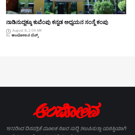
ನಾಡಿನುದ್ದಕ್ಕೂ ಕುವೆಂಪು ಕನ್ನಡ ಅಧ್ಯಯನ ಸಂಸ್ಥೆ ಕಂಪು
August 8, 2:09 AM
By
ಆಂದೋಲನ ಡೆಸ್ಕ್
1972ರಿಂದ ದಿನಪತ್ರಿಕೆ ಮೂಲಕ ನಿಖರ ಸುದ್ದಿ ತಲುಪಿಸುತ್ತಾ ಯಶಸ್ವಿಯಾಗಿ