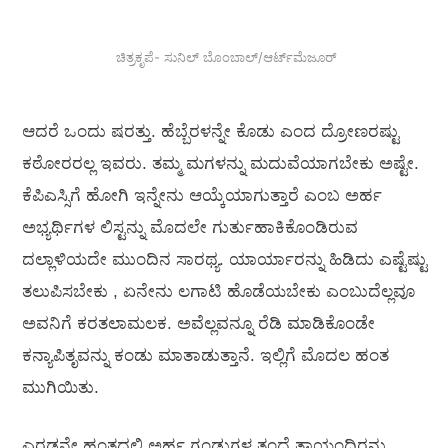
ಚಿತ್ರಕೃಪೆ- ಸುನಿಲ್ ಬೊಂಬಾಲ್/ಆರ್ಟ್‌ಮೆಜೂರ್
ಆದರೆ ಒಂದು ಷರತ್ತು. ಹೆಬ್ಬೆರಳನ್ನೇ ಕೊಡು ಎಂದ ದ್ರೋಣರಷ್ಟು
ಕಠೋರರಲ್ಲ ಇವರು. ತಮ್ಮ ಮಗಳನ್ನು ಮದುವೆಯಾಗಬೇಕು ಅಷ್ಟೇ.
ಕೆಪಿಎಸ್ಸಿಗೆ ಹೋಗಿ ಇನ್ನೇನು ಆಯ್ಕೆಯಾಗುತ್ತಾರೆ ಎಂಬ ಅರ್ಹ
ಅಭ್ಯರ್ಥಿಗಳ ಲಿಸ್ಟನ್ನು ಮೊದಲೇ ಗುರ್ತುಹಾಕಿಕೊಂಡಿರುವ
ದಲ್ಲಾಳಿಯದೇ ಮುಂದಿನ ಸಾರಥ್ಯ. ಯಾರ್ಯಾರನ್ನು ಹಿಡಿದು ಎಷ್ಟೆಷ್ಟು
ತಲುಪಿಸಬೇಕು , ಏನೇನು ಲಗಾಟಿ ಹೊಡೆಯಬೇಕು ಎಂಬುದೆಲ್ಲವೂ
ಅವನಿಗೆ ಕರತಲಾಮಲಕ. ಅವೆಲ್ಲವನ್ನೂ ರೆಡಿ ಮಾಡಿಕೊಂಡೇ
ಕನ್ಯಾಪಿತೃವನ್ನು ಕಂಡು ಮಾತಾಡುತ್ತಾನೆ. ಇಲ್ಲಿಗೆ ಮೊದಲ ಹಂತ
ಮುಗಿಯಿತು.
ಎರಡನೇ ಹಂತದಲ್ಲಿ ಅರ್ಹ ಗಂಡುಗಳ ತಂದೆ ತಾಯಂದಿರನ್ನು