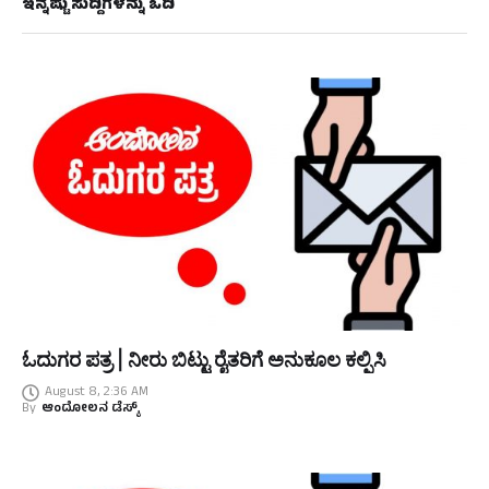
ಇನ್ನಷ್ಟು ಸುದ್ದಿಗಳನ್ನು ಓದಿ
ಓದುಗರ ಪತ್ರ | ನೀರು ಬಿಟ್ಟು ರೈತರಿಗೆ ಅನುಕೂಲ ಕಲ್ಪಿಸಿ
August 8, 2:36 AM
By
ಆಂದೋಲನ ಡೆಸ್ಕ್