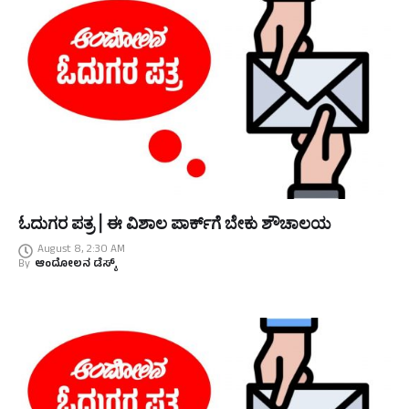
ಓದುಗರ ಪತ್ರ | ಈ ವಿಶಾಲ ಪಾರ್ಕ್‌ಗೆ ಬೇಕು ಶೌಚಾಲಯ
August 8, 2:30 AM
By
ಆಂದೋಲನ ಡೆಸ್ಕ್