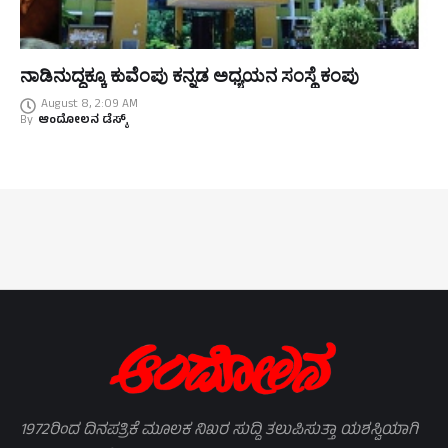
ನಾಡಿನುದ್ದಕ್ಕೂ ಕುವೆಂಪು ಕನ್ನಡ ಅಧ್ಯಯನ ಸಂಸ್ಥೆ ಕಂಪು
August 8, 2:09 AM
By
ಆಂದೋಲನ ಡೆಸ್ಕ್
1972ರಿಂದ ದಿನಪತ್ರಿಕೆ ಮೂಲಕ ನಿಖರ ಸುದ್ದಿ ತಲುಪಿಸುತ್ತಾ ಯಶಸ್ವಿಯಾಗಿ