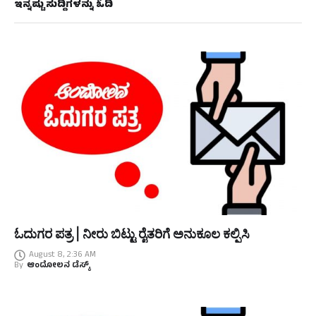
ಇನ್ನಷ್ಟು ಸುದ್ದಿಗಳನ್ನು ಓದಿ
ಓದುಗರ ಪತ್ರ | ನೀರು ಬಿಟ್ಟು ರೈತರಿಗೆ ಅನುಕೂಲ ಕಲ್ಪಿಸಿ
August 8, 2:36 AM
By
ಆಂದೋಲನ ಡೆಸ್ಕ್