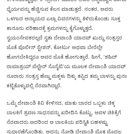
ಧೈರ್ಯವನ್ನು ಹೆಚ್ಚಿಸುವ ಕೆಲಸ ಮಾಡುತ್ತದೆ. ನಂತರ, ಅವರು
ಒಳಗಾದ ಅನ್ಯಾಯದ ಎಲ್ಲಾ ವಿವರಗಳನ್ನು ತಿಳಿದುಕೊಂಡು ಸೂಕ್ತ
ಕಾನೂನು ಪರಿಹಾರಕ್ಕೆ ಕ್ರಮಗಳನ್ನು ಕೈಗೊಳ್ಳುತ್ತದೆ.
ಸ್ವಯಂಸೇವಕರಲ್ಲದೆ ಸ್ವತಃ ದೇವಾಂಶಿ ಯಾದವ್ ಖುದ್ದು ಸಂತ್ರಸ್ತರ
ಜೊತೆ ಪೊಲೀಸ್ ಸ್ಟೇಶನ್, ಕೋರ್ಟು ಅಥವಾ ಬೇರೆಲ್ಲೇ
ಹೋಗಬೇಕಿದ್ದರೂ ಅವರ ಜೊತೆ ಹೋಗುತ್ತಾರೆ. ಹೀಗೆ, ‘ಶಹಿದ್
ರಾಮಾಶ್ರಯ್ ವೆಲ್ಛೇರ್ ಸೊಸೈಟಿ’ಯ ಮೂಲಕ ದೇವಾಂಶಿ ಯಾದವ್
ನೂರಾರು ಸಂತ್ರಸ್ತ ಹೆಣ್ಣು ಮಕ್ಕಳು ದಿಕ್ಕು ತಪ್ಪಿದ ತಮ್ಮ ಬಾಳನ್ನು ಪುನಃ
ಕಟ್ಟಿಕೊಳ್ಳುವಲ್ಲಿ ನೆರವಾಗಿದ್ದಾರೆ.
ಒಮ್ಮೆ ದೇವಾಂಶಿ ಕಿವಿ ಕೇಳಿಸದ, ಮಾತು ಬಾರದ ಒಬ್ಬಳು ಚಿಕ್ಕ
ಬಾಲಕಿಗೆ ಶ್ರವಣ ಸಾಧನವನ್ನು ಖರೀದಿಸಿ ಕೊಟ್ಟು, ಅವಳ ಚಿಕಿತ್ಸೆಗೆ
ನೆರವಾದರು.ಅದರಿಂದ ಆ ಬಾಲಕಿಯ ಪರಿಸ್ಥಿತಿ ಬಹಳಷ್ಟು
ಸುಧಾರಣೆಗೊಂಡಿತು. ಅದನ್ನು ನೋಡಿ ದೇವಾಂಶಿ ಮೊತ್ತ ಮೊದಲ