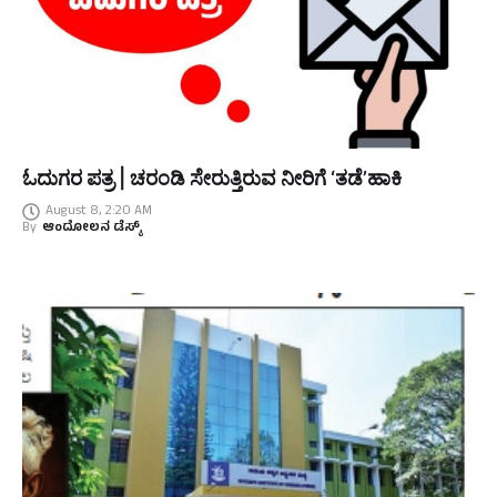
ಓದುಗರ ಪತ್ರ | ಚರಂಡಿ ಸೇರುತ್ತಿರುವ ನೀರಿಗೆ ‘ತಡೆ’ಹಾಕಿ
August 8, 2:20 AM
By
ಆಂದೋಲನ ಡೆಸ್ಕ್