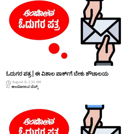
ಓದುಗರ ಪತ್ರ | ಈ ವಿಶಾಲ ಪಾರ್ಕ್‌ಗೆ ಬೇಕು ಶೌಚಾಲಯ
August 8, 2:30 AM
By
ಆಂದೋಲನ ಡೆಸ್ಕ್