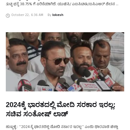
ತುಟ್ಟಿ ಭತ್ಯೆ 38.75% ಗೆ ಏರಿಕೆಯಾಗಿದೆ. ಯುಜಿಸಿ/ ಎಐಸಿಟಿಈ/ಐಸಿಎಆರ್ ವೇತನ …
October 22
,
6:36 AM
By 
lokesh
2024ಕ್ಕೆ ಭಾರತದಲ್ಲಿ ಮೋದಿ ಸರಕಾರ ಇರಲ್ಲ:
ಸಚಿವ ಸಂತೋಷ್ ಲಾಡ್
ಹುಬ್ಬಳ್ಳಿ : ʼʼ2024 ಕ್ಕೆ ಭಾರತದಲ್ಲಿ ಮೋದಿ ಸರ್ಕಾರ ಇರಲ್ಲʼʼ ಎಂದು ಧಾರವಾಡ ಜಿಲ್ಲಾ