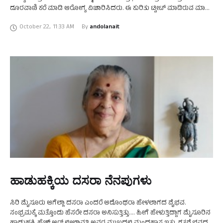
ದೂರವಾಣಿ ಕರೆ ಮಾಡಿ ಆರೋಗ್ಯ ವಿಚಾರಿಸಿದರು. ಈ ಕುರಿತು ಟ್ವೀಟ್ ಮಾಡಿರುವ ಮಾಜಿ
ಸಿಎಂ ಬಸವರಾಜ ಬೊಮ್ಮಾಯಿ ಅವರು, ಶುಭ …
October 22
,
11:33 AM
By 
andolanait
ಹಾಡುಹಕ್ಕಿಯ ದಸರಾ ನೆನಪುಗಳು
ಸಿರಿ ಮೈಸೂರು ಆಗೆಲ್ಲಾ ದಸರಾ ಎಂದರೆ ಅದೊಂಥರಾ ಹೇಳಲಾಗದ ವೈಭವ.
ಸಂಭ್ರಮಕ್ಕೆ ಮತ್ತೊಂದು ಹೆಸರೇ ದಸರಾ ಅನಿಸುತ್ತಿತ್ತು.... ಹೀಗೆ ಹೇಳುತ್ತಿದ್ದಾಗ ಮೈಸೂರಿನ