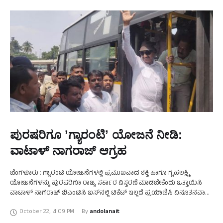
ಪುರಷರಿಗೂ ʼಗ್ಯಾರಂಟಿʼ ಯೋಜನೆ ನೀಡಿ:
ವಾಟಾಳ್ ನಾಗರಾಜ್ ಆಗ್ರಹ
ಬೆಂಗಳೂರು : ಗ್ಯಾರಂಟಿ ಯೋಜನೆಗಳಲ್ಲಿ ಪ್ರಮುಖವಾದ ಶಕ್ತಿ ಹಾಗೂ ಗೃಹಲಕ್ಷ್ಮಿ
ಯೋಜನೆಗಳನ್ನು ಪುರಷರಿಗೂ ರಾಜ್ಯ ಸರ್ಕಾರ ವಿಸ್ತರಣೆ ಮಾಡಬೇಕೆಂದು ಒತ್ತಾಯಿಸಿ
ವಾಟಾಳ್ ನಾಗರಾಜ್ ಬಿಎಂಟಿಸಿ ಬಸ್‍ನಲ್ಲಿ ಟಿಕೆಟ್ ಇಲ್ಲದೆ ಪ್ರಯಾಣಿಸಿ ವಿನೂತನವಾಗಿ
ಚಳವಳಿ ನಡೆಸಿದರು. ಭಾನುವಾರ ಇಲ್ಲಿನ ಮೆಜೆಸ್ಟಿಕ್ ಬಸ್ ನಿಲ್ದಾಣದ …
October 22
,
4:09 PM
By 
andolanait