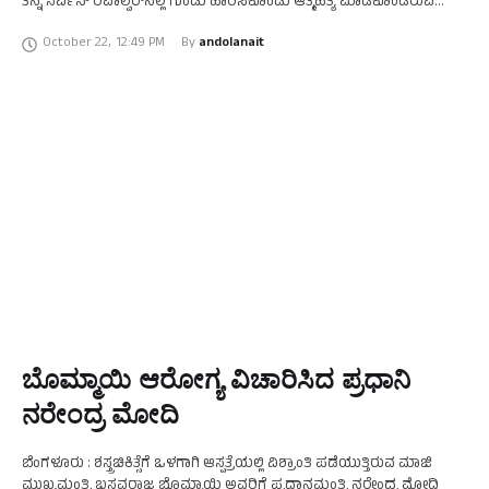
ತನ್ನ ಸರ್ವಿಸ್‌ ರಿವಾಲ್ವರ್‌ನಲ್ಲಿ ಗುಂಡು ಹಾರಿಸಿಕೊಂಡು ಆತ್ಮಹತ್ಯೆ ಮಾಡಿಕೊಂಡಿರುವ
ಘಟನೆಯೊಂದು ನಡೆದಿದೆ. ರಾಯಚೂರು ಜಿಲ್ಲೆಯ ನಿವಾಸಿಗರುವ ಇವರು ರಾತ್ರಿ …
October 22
,
12:49 PM
By 
andolanait
ಬೊಮ್ಮಾಯಿ ಆರೋಗ್ಯ ವಿಚಾರಿಸಿದ ಪ್ರಧಾನಿ
ನರೇಂದ್ರ ಮೋದಿ
ಬೆಂಗಳೂರು : ಶಸ್ತ್ರಚಿಕಿತ್ಸೆಗೆ ಒಳಗಾಗಿ ಆಸ್ಪತ್ರೆಯಲ್ಲಿ ವಿಶ್ರಾಂತಿ ಪಡೆಯುತ್ತಿರುವ ಮಾಜಿ
ಮುಖ್ಯಮಂತ್ರಿ ಬಸವರಾಜ ಬೊಮ್ಮಾಯಿ ಅವರಿಗೆ ಪ್ರಧಾನಮಂತ್ರಿ ನರೇಂದ್ರ ಮೋದಿ