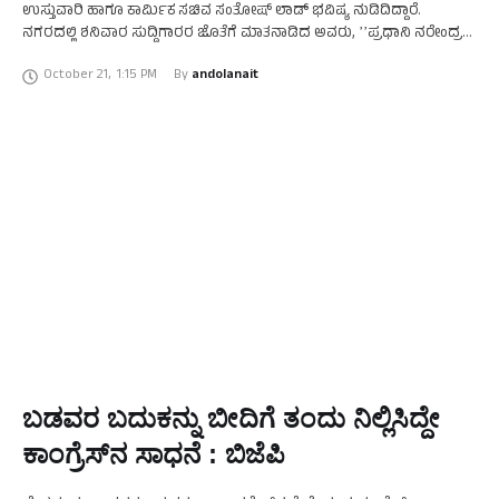
ಉಸ್ತುವಾರಿ ಹಾಗೂ ಕಾರ್ಮಿಕ ಸಚಿವ ಸಂತೋಷ್ ಲಾಡ್ ಭವಿಷ್ಯ ನುಡಿದಿದ್ದಾರೆ.
ನಗರದಲ್ಲಿ ಶನಿವಾರ ಸುದ್ದಿಗಾರರ ಜೊತೆಗೆ ಮಾತನಾಡಿದ ಅವರು, ʼʼಪ್ರಧಾನಿ ನರೇಂದ್ರ
ಮೋದಿ ಅವರು ಮತ್ತೊಮ್ಮೆ …
October 21
,
1:15 PM
By 
andolanait
ಬಡವರ ಬದುಕನ್ನು ಬೀದಿಗೆ ತಂದು ನಿಲ್ಲಿಸಿದ್ದೇ
ಕಾಂಗ್ರೆಸ್‍ನ ಸಾಧನೆ : ಬಿಜೆಪಿ