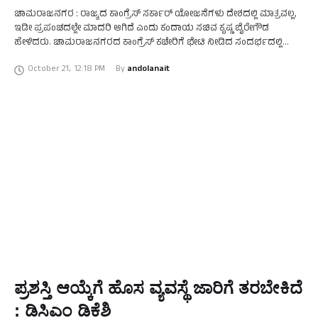
ಚಾಮರಾಜನಗರ : ರಾಜ್ಯದ ಕಾಂಗ್ರೆಸ್ ಸರ್ಕಾರ್ ಯೋಜನೆಗಳು ದೇಶದಲ್ಲಿ ಮಾತ್ರವಲ್ಲ,
ಇಡೀ ಪ್ರಪಂಚದಲ್ಲೇ ಮಾದರಿ ಆಗಿದೆ ಎಂದು ಕಂದಾಯ ಸಚಿವ ಕೃಷ್ಣ ಬೈರೇಗೌಡ
ಹೇಳಿದರು. ಚಾಮರಾಜನಗರದ ಕಾಂಗ್ರೆಸ್ ಕಚೇರಿಗೆ ಭೇಟಿ ನೀಡಿದ ಸಂದರ್ಭದಲ್ಲಿ
ಮಾತನಾಡಿದ ಅವರು, ಪ್ರಪಂಚದಲ್ಲೇ ಯಾವುದೇ ಸರಕಾರಗಳು ನೀಡದ …
October 21
,
12:18 PM
By 
andolanait
ಪ್ರಶಸ್ತಿ ಆಯ್ಕೆಗೆ ಹೊಸ ವ್ಯವಸ್ಥೆ ಜಾರಿಗೆ ತರಬೇಕಿದೆ
: ಡಿಸಿಎಂ ಡಿಕೆಶಿ