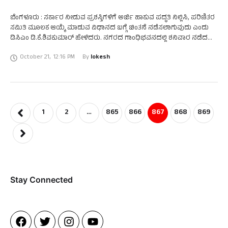
ಬೆಂಗಳೂರು : ಸರ್ಕಾರ ನೀಡುವ ಪ್ರಶಸ್ತಿಗಳಿಗೆ ಅರ್ಜಿ ಹಾಕುವ ಪದ್ಧತಿ ನಿಲ್ಲಿಸಿ, ಪರಿಣಿತರ
ಸಮಿತಿ ಮೂಲಕ ಆಯ್ಕೆ ಮಾಡುವ ವಿಧಾನದ ಬಗ್ಗೆ ಚಿಂತನೆ ನಡೆಸಲಾಗುವುದು ಎಂದು
ಡಿಸಿಎಂ ಡಿ.ಕೆ.ಶಿವಕುಮಾರ್ ಹೇಳಿದರು. ನಗರದ ಗಾಂಧಿಭವನದಲ್ಲಿ ಶನಿವಾರ ನಡೆದ
ಸಂಸ್ಕೃತಿ ಸಂಗಮ- 23 ಪ್ರಶಸ್ತಿ …
October 21
,
12:16 PM
By 
lokesh
1
2
…
865
866
867
868
869
Stay Connected​