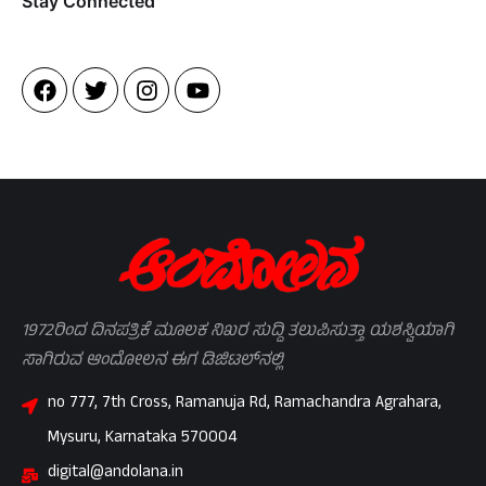
Stay Connected​
1972ರಿಂದ ದಿನಪತ್ರಿಕೆ ಮೂಲಕ ನಿಖರ ಸುದ್ದಿ ತಲುಪಿಸುತ್ತಾ ಯಶಸ್ವಿಯಾಗಿ
ಸಾಗಿರುವ ಆಂದೋಲನ ಈಗ ಡಿಜಿಟಲ್‌ನಲ್ಲಿ
no 777, 7th Cross, Ramanuja Rd, Ramachandra Agrahara,
Mysuru, Karnataka 570004
digital@andolana.in