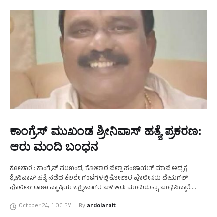
ಕಾಂಗ್ರೆಸ್ ಮುಖಂಡ ಶ್ರೀನಿವಾಸ್ ಹತ್ಯೆ ಪ್ರಕರಣ:
ಆರು ಮಂದಿ ಬಂಧನ
ಕೋಲಾರ : ಕಾಂಗ್ರೆಸ್ ಮುಖಂಡ, ಕೋಲಾರ ಜಿಲ್ಲಾ ಪಂಚಾಯತ್ ಮಾಜಿ ಅಧ್ಯಕ್ಷ
ಶ್ರೀನಿವಾಸ್ ಹತ್ಯೆ ನಡೆದ ಕೆಲವೇ ಗಂಟೆಗಳಲ್ಲಿ ಕೋಲಾರ ಪೊಲೀಸರು ವೇಮಗಲ್
ಪೊಲೀಸ್ ಠಾಣಾ ವ್ಯಾಪ್ತಿಯ ಲಕ್ಷ್ಮೀಸಾಗರ ಬಳಿ ಆರು ಮಂದಿಯನ್ನು ಬಂಧಿಸಿದ್ದಾರೆ.
ಪೊಲೀಸರ ಮೇಲೆ ಹಲ್ಲೆ ನಡೆಸಿ ಪರಾರಿಯಾಗಲು ಯತ್ನಿಸಿದ …
October 24
,
1:00 PM
By 
andolanait