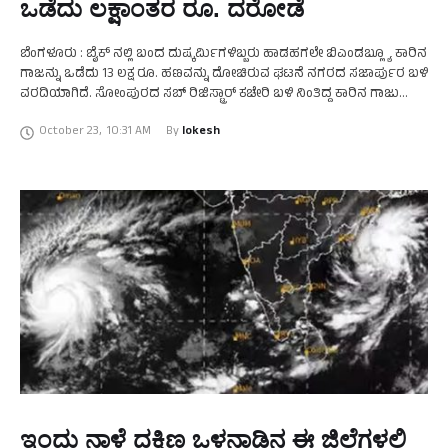
ಒಡೆದು ಲಕ್ಷಾಂತರ ರೂ. ದರೋಡೆ
ಬೆಂಗಳೂರು : ಬೈಕ್ ನಲ್ಲಿ ಬಂದ ದುಷ್ಕರ್ಮಿಗಳಿಬ್ಬರು ಹಾಡಹಗಲೇ ಬಿಎಂಡಬ್ಲ್ಯೂ ಕಾರಿನ
ಗಾಜನ್ನು ಒಡೆದು 13 ಲಕ್ಷ ರೂ. ಹಣವನ್ನು ದೋಚಿರುವ ಘಟನೆ ನಗರದ ಸಜಾರ್ಪುರ ಬಳಿ
ವರದಿಯಾಗಿದೆ. ಸೋಂಪುರದ ಸಬ್‌ ರಿಜಿಸ್ಟ್ರಾರ್‌ ಕಚೇರಿ ಬಳಿ ನಿಂತಿದ್ದ ಕಾರಿನ ಗಾಜು
ಒಡೆಯುವ …
October 23
,
10:31 AM
By 
lokesh
ಇಂದು ನಾಳೆ ದಕ್ಷಿಣ ಒಳನಾಡಿನ ಈ ಜಿಲ್ಲೆಗಳಲ್ಲಿ