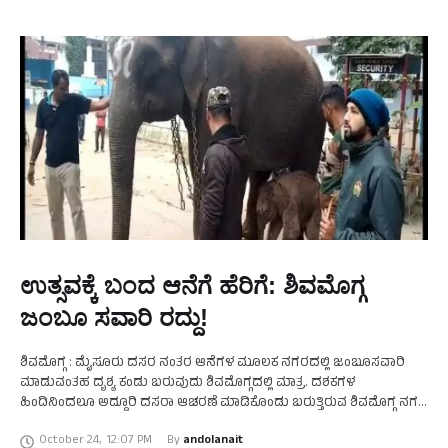
ಉತ್ಸವಕ್ಕೆ ಬಂದ ಆನೆಗೆ ಹೆರಿಗೆ: ಶಿವಮೊಗ್ಗ
ಜಂಬೂ ಸವಾರಿ ರದ್ದು!
ಶಿವಮೊಗ್ಗ : ಮೈಸೂರು ದಸರ ನಂತರ ಆನೆಗಳ ಮೂಲಕ ನಗರದಲ್ಲಿ ಜಂಬೂಸವಾರಿ
ಮಾಡುವಂತಹ ದೃಶ್ಯ ಕಂಡು ಬರುವುದು ಶಿವಮೊಗ್ಗದಲ್ಲಿ ಮಾತ್ರ. ದಶಕಗಳ
ಹಿಂದಿನಿಂದಲೂ ಅದ್ದೂರಿ ದಸರಾ ಆಚರಣೆ ಮಾಡಿಕೊಂಡು ಬರುತ್ತಿರುವ ಶಿವಮೊಗ್ಗ ನಗರ
ಪಾಲಿಕೆ ಹಾಗೂ ಜಿಲ್ಲಾಡಳಿತ ಕೆಲ ವರ್ಷಗಳಿಂದ ದಸರಾ …
October 24
,
12:07 PM
By 
andolanait