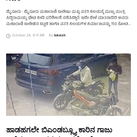
ಮೈಸೂರು : ಮೈಸೂರು ಮಹಾರಾಣಿ ಕಾಲೇಜು ಮತ್ತು ವಸತಿ ನಿಲಯಕ್ಕೆ ಮುಖ್ಯ ಮಂತ್ರಿ
ಸಿದ್ದರಾಮಯ್ಯ ಭೇಟಿ ನೀಡಿ ಪರಿಶೀಲನೆ ನಡೆಸಿದ್ದಾರೆ. ಇದೇ ವೇಳೆ ಮಾತನಾಡಿದ ಅವರು
ಮಹಾರಾಣಿ ಕಾಲೇಜಿನ ಕಟ್ಟಡ ಹಾಗೂ ವಸತಿ ನಿಲಯಗಳ ನಿರ್ಮಾಣವನ್ನು 150 ಕೋಟಿ
ರೂ. ಗಳಲ್ಲಿ …
October 24
,
8:11 AM
By 
lokesh
ಹಾಡಹಗಲೇ ಬಿಎಂಡಬ್ಲ್ಯೂ ಕಾರಿನ ಗಾಜು