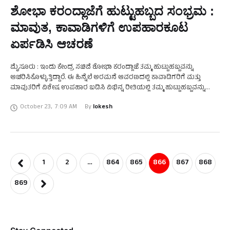
ಶೋಭಾ ಕರಂದ್ಲಾಜೆಗೆ ಹುಟ್ಟುಹಬ್ಬದ ಸಂಭ್ರಮ :
ಮಾವುತ, ಕಾವಾಡಿಗಳಿಗೆ ಉಪಹಾರಕೂಟ
ಏರ್ಪಡಿಸಿ ಆಚರಣೆ
ಮೈಸೂರು : ಇಂದು ಕೇಂದ್ರ ಸಚಿವೆ ಶೋಭಾ ಕರಂದ್ಲಾಜೆ ತಮ್ಮ ಹುಟ್ಟುಹಬ್ಬವನ್ನು
ಆಚರಿಸಿಕೊಳ್ಳುತ್ತಿದ್ದಾರೆ. ಈ ಹಿನ್ನೆಲೆ ಅರಮನೆ ಆವರಣದಲ್ಲಿ ಕಾವಾಡಿಗರಿಗೆ ಮತ್ತು
ಮಾವುತರಿಗೆ ವಿಶೇಷ ಉಪಹಾರ ಬಡಿಸಿ ವಿಭಿನ್ನ ರೀತಿಯಲ್ಲಿ ತಮ್ಮ ಹುಟ್ಟುಹಬ್ಬವನ್ನು
ಆಚರಿಸಿಕೊಂಡಿದ್ದಾರೆ. ವಿಶ್ವ ವಿಖ್ಯಾತ ಮೈಸೂರಿನಲ್ಲಿ ದಸರಾ ಮಹೋತ್ಸವ …
October 23
,
7:09 AM
By 
lokesh
1
2
…
864
865
866
867
868
869