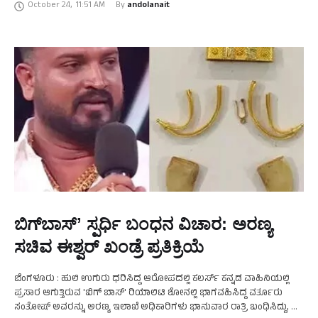
October 24
,
11:51 AM
By 
andolanait
ಬಿಗ್​ಬಾಸ್ʼ​​ ಸ್ಪರ್ಧಿ ಬಂಧನ ವಿಚಾರ: ಅರಣ್ಯ
ಸಚಿವ ಈಶ್ವರ್ ಖಂಡ್ರೆ ಪ್ರತಿಕ್ರಿಯೆ
ಬೆಂಗಳೂರು : ಹುಲಿ ಉಗುರು ಧರಿಸಿದ್ದ ಆರೋಪದಲ್ಲಿ ಕಲರ್ಸ್ ಕನ್ನಡ ವಾಹಿನಿಯಲ್ಲಿ
ಪ್ರಸಾರ ಆಗುತ್ತಿರುವ 'ಬಿಗ್‌ ಬಾಸ್' ರಿಯಾಲಿಟಿ ಶೋನಲ್ಲಿ ಭಾಗವಹಿಸಿದ್ದ ವರ್ತೂರು
ಸಂತೋಷ್ ಅವರನ್ನು ಅರಣ್ಯ ಇಲಾಖೆ ಅಧಿಕಾರಿಗಳು ಭಾನುವಾರ ರಾತ್ರಿ ಬಂಧಿಸಿದ್ದು, ಈ