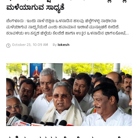
ಮಳೆಯಾಗುವ ಸಾಧ್ಯತೆ
ಬೆಂಗಳೂರು : ಇಂದು ನಾಳೆ ದಕ್ಷಿಣ ಒಳನಾಡಿನ ಹಲವು ಜಿಲ್ಲೆಗಳಲ್ಲಿ ಸಾಧಾರಣ
ಮಳೆಯಾಗುವ ಸಾಧ್ಯತೆಯಿದೆ ಎಂದು ಹವಾಮಾನ ಇಲಾಖೆ ಮುನ್ಸೂಚನೆ ನೀಡಿದೆ.
ಕರಾವಳಿಯ ಉ.ಕನ್ನಡ ಜಿಲ್ಲೆಯ ಕೆಲವೆಡೆ ಹಾಗೂ ಉತ್ತರ ಒಳನಾಡಿನ ಭಾಗಲಕೋಟೆ,
ಧಾರವಾಡ, ಗದಗ, ವಿಜಯಪುರ, ಕಲಬುರಗಿ, ದಕ್ಷಿಣ ಒಳನಾಡಿನ …
October 23
,
10:09 AM
By 
lokesh