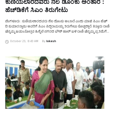
ಕುಣಿಯಲಾರದವರು ನೆಲ ಡೊಂಕು‌ ಅಂತಾರೆ :
ಹೆಚ್​​ಡಿಕೆಗೆ ಸಿಎಂ ತಿರುಗೇಟು
ಬೆಂಗಳೂರು : ಕುಣಿಯಲಾರದವರು ನೆಲ ಡೊಂಕು ಅಂತಾರೆ ಎಂದು ಮಾಜಿ ಸಿಎಂ ಹೆಚ್
ಡಿ ಕುಮಾರಸ್ವಾಮಿ ಅವರಿಗೆ ಸಿಎಂ ಸಿದ್ದರಾಮಯ್ಯ ತಿರುಗೇಟು ಕೊಟ್ಟಿದ್ದಾರೆ. ಕಿತ್ತೂರು ರಾಣಿ
ಚೆನ್ನಮ್ಮ ಜಯಂತೋತ್ಸವ ಹಿನ್ನೆಲೆ ನಗರದ ಟೌನ್ ಹಾಲ್ ಬಳಿ ರಾಣಿ ಚೆನ್ನಮ್ಮ ಪ್ರತಿಮೆಗೆ
ಮಾಲಾರ್ಪಣೆ …
October 23
,
8:43 AM
By 
lokesh