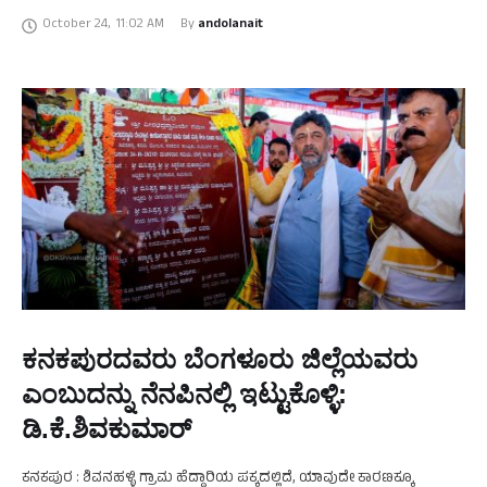
ಬಗ್ಗೆ ಅರಣ್ಯ ಸಚಿವ ಈಶ್ವರ್ …
October 24
,
11:02 AM
By 
andolanait
ಕನಕಪುರದವರು ಬೆಂಗಳೂರು ಜಿಲ್ಲೆಯವರು
ಎಂಬುದನ್ನು ನೆನಪಿನಲ್ಲಿ ಇಟ್ಟುಕೊಳ್ಳಿ:
ಡಿ.ಕೆ.ಶಿವಕುಮಾರ್
ಕನಕಪುರ : ಶಿವನಹಳ್ಳಿ ಗ್ರಾಮ ಹೆದ್ದಾರಿಯ ಪಕ್ಕದಲ್ಲಿದೆ, ಯಾವುದೇ ಕಾರಣಕ್ಕೂ