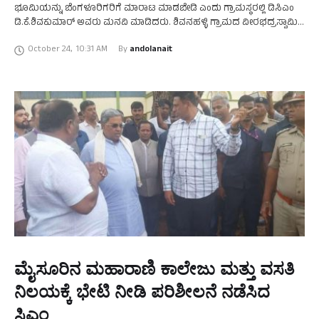
ಭೂಮಿಯನ್ನು ಬೆಂಗಳೂರಿಗರಿಗೆ ಮಾರಾಟ ಮಾಡಬೇಡಿ ಎಂದು ಗ್ರಾಮಸ್ಥರಲ್ಲಿ ಡಿಸಿಎಂ
ಡಿ.ಕೆ.ಶಿವಕುಮಾರ್ ಅವರು ಮನವಿ ಮಾಡಿದರು. ಶಿವನಹಳ್ಳಿ ಗ್ರಾಮದ ವೀರಭದ್ರಸ್ವಾಮಿ
ದೇವಸ್ಥಾನದ ಜೀರ್ಣೋದ್ಧಾರದ ಭೂಮಿ ಪೂಜೆ ಮತ್ತು ಶಿಲಾ ಪೂಜಾ ಕಾರ್ಯಕ್ರಮದಲ್ಲಿ
October 24
,
10:31 AM
By 
andolanait
…
ಮೈಸೂರಿನ ಮಹಾರಾಣಿ ಕಾಲೇಜು ಮತ್ತು ವಸತಿ
ನಿಲಯಕ್ಕೆ ಭೇಟಿ ನೀಡಿ ಪರಿಶೀಲನೆ ನಡೆಸಿದ
ಸಿಎಂ