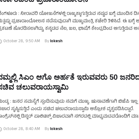
ೆಂಗಳೂರು : ನೀರಾವರಿ ಯೋಜನೆಗಳಲ್ಲಿ ರಾಜ್ಯಕ್ಕಾಗುತ್ತಿರುವ ನಷ್ಟದ ಬಗ್ಗೆ ಮುಂದಿನ ದಿನ
ತ್ತಷ್ಟು ಪ್ರಚಾರಾಂದೋಲನ ನಡೆಸುವುದಾಗಿ ಮುಖ್ಯಮಂತ್ರಿ ಕಚೇರಿ ತಿಳಿಸಿದೆ. ಈ ಬಗ್ಗೆ 
್ರಕಟಣೆ ಹೊರಡಿಸಲಾಗಿದ್ದು, ಕನ್ನಡದ ನೆಲ, ಜಲ, ಭಾಷೆಗೆ ಕೇಂದ್ರದಿಂದ ಆಗುತ್ತಿರುವ 
ಿರುದ್ಧ ಧ್ವನಿಯೆತ್ತುವ ಸ್ವಾಭಿಮಾನಿ …
October 28
,
9:50 AM
By 
lokesh
ನಮ್ಮಲ್ಲಿ ಸಿಎಂ ಆಗೊ ಅರ್ಹತೆ ಇರುವವರು 50 ಜನ‌ರಿದ್ದ
ಸಚಿವ ಚಲುವರಾಯಸ್ವಾಮಿ
ಂಡ್ಯ : ಜನರ ಸಮಸ್ಯೆಗೆ ಸ್ಪಂದಿಸುವುದು ನಮಗೆ ಮುಖ್ಯ. ಚುನಾವಣೆಗಾಗಿ ಬಿಜೆಪಿ ಇಲ್ಲ 
ಿಚಾರ ಸೃಷ್ಟಿಸುತ್ತಿದೆ ಎಂದು ಸಚಿವ ಚಲುವರಾಯಸ್ವಾಮಿ ಆಕ್ರೋಶ ವ್ಯಕ್ತಪಡಿಸಿದ್ದಾರೆ.
ಾಂಗ್ರೆಸ್‌ನಲ್ಲಿ ಡಿನ್ನರ್ ಪಾಲಿಟಿಕ್ಸ್ ವಿಚಾರವಾಗಿ ನಗರದಲ್ಲಿ ಮಾಧ್ಯಮದವರೊಂದಿಗೆ ಮ
ವರು, ಈ ವಿಚಾರದ ಬಗ್ಗೆ ನನಗೆ …
October 28
,
8:40 AM
By 
lokesh