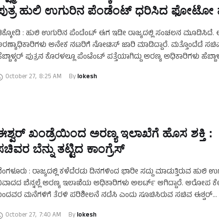
ಪುತ್ರ ಹುಲಿ ಉಗುರಿನ ಪೆಂಡೆಂಟ್ ಧರಿಸಿದ ಫೋಟೋ 
ಿಕ್ಕೋಡಿ : ಹುಲಿ ಉಗುರಿನ ಪೆಂಡೆಂಟ್ ಈಗ ಇಡೀ ರಾಜ್ಯದಲ್ಲಿ ಸಂಚಲನ ಮೂಡಿಸಿದೆ
ರಣ್ಯಾಧಿಕಾರಿಗಳು ಅನೇಕ ನಟರಿಗೆ ನೋಟಿಸ್ ಜಾರಿ ಮಾಡಿದ್ದಾರೆ. ಮತ್ತೊಂದೆಡೆ ಸಚಿವೆ 
ೆಬ್ಬಾಳ್ಕರ್ ಪುತ್ರನ ಕೊರಳಲ್ಲೂ ಪೆಂಟೆಂಟ್ ಪತ್ತೆಯಾಗಿದ್ದು ಅರಣ್ಯ ಅಧಿಕಾರಿಗಳು ಹೆಬ್ಬಾಳ
ನೆಯಲ್ಲಿ ಶೋಧ …
October 27
,
8:25 AM
By 
lokesh
ಈಶ್ವರ್ ಖಂಡ್ರೆಯಿಂದ ಅರಣ್ಯ ಇಲಾಖೆಗೆ ಹೊಸ ಶಕ್ತಿ :
ಸಚಿವರ ಬೆನ್ನು ತಟ್ಟಿದ ಕಾಂಗ್ರೆಸ್
ೆಂಗಳೂರು : ರಾಜ್ಯದಲ್ಲಿ ಕಳೆದೆರಡು ದಿನಗಳಿಂದ ಭಾರೀ ಸದ್ದು ಮಾಡುತ್ತಿರುವ ಹುಲಿ ಉ
ಿವಾದದ ಬೆನ್ನಲ್ಲೆ ಅರಣ್ಯ ಇಲಾಖೆಯ ಅಧಿಕಾರಿಗಳು ಅಲರ್ಟ್ ಆಗಿದ್ದಾರೆ. ಆರೋಪ ಕ
ಂದವರ ಮನೆಗಳಿಗೆ ತೆರಳಿ ಪರಿಶೀಲನೆ ನಡೆಸಿ ಎಂದು ಸೂಚಿಸಿರುವ ಸಚಿವ ಈಶ್ವರ್
ಂಡ್ರೆಯವರನ್ನು ರಾಜ್ಯ …
October 27
,
7:40 AM
By 
lokesh