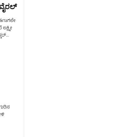
ವೈರಲ್
. ಈಗಾಗಲೇ
ಲಕ್ಷ್ಮೀ
್ಕರ್
ಗುರಿನ
ೇಳಿ