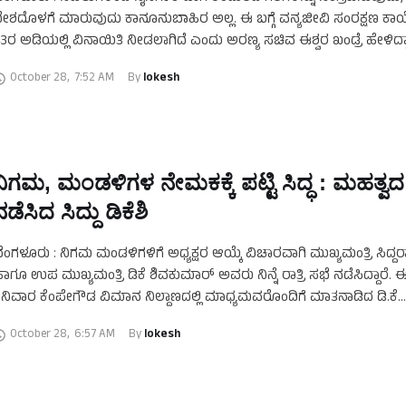
ೇಶದೊಳಗೆ ಮಾರುವುದು ಕಾನೂನುಬಾಹಿರ ಅಲ್ಲ. ಈ ಬಗ್ಗೆ ವನ್ಯಜೀವಿ ಸಂರಕ್ಷಣ ಕಾಯ್ದೆ 
3ರ ಅಡಿಯಲ್ಲಿ ವಿನಾಯಿತಿ ನೀಡಲಾಗಿದೆ ಎಂದು ಅರಣ್ಯ ಸಚಿವ ಈಶ್ವರ ಖಂಡ್ರೆ ಹೇಳಿದ್ದಾ
ೆಂಗಳೂರಿನಲ್ಲಿ ಮಾತನಾಡಿದ …
October 28
,
7:52 AM
By 
lokesh
ನಿಗಮ, ಮಂಡಳಿಗಳ ನೇಮಕಕ್ಕೆ ಪಟ್ಟಿ ಸಿದ್ಧ : ಮಹತ್ವದ
ನಡೆಸಿದ ಸಿದ್ದು ಡಿಕೆಶಿ
ೆಂಗಳೂರು : ನಿಗಮ ಮಂಡಳಿಗಳಿಗೆ ಅಧ್ಯಕ್ಷರ ಆಯ್ಕೆ ವಿಚಾರವಾಗಿ ಮುಖ್ಯಮಂತ್ರಿ ಸಿದ್
ಾಗೂ ಉಪ ಮುಖ್ಯಮಂತ್ರಿ ಡಿಕೆ ಶಿವಕುಮಾರ್ ಅವರು ನಿನ್ನೆ ರಾತ್ರಿ ಸಭೆ ನಡೆಸಿದ್ದಾರೆ. ಈ
ನಿವಾರ ಕೆಂಪೇಗೌಡ ವಿಮಾನ ನಿಲ್ದಾಣದಲ್ಲಿ ಮಾಧ್ಯಮವರೊಂದಿಗೆ ಮಾತನಾಡಿದ ಡಿ.ಕೆ
ಿವಕುಮಾರ್, ನಿಗಮ …
October 28
,
6:57 AM
By 
lokesh