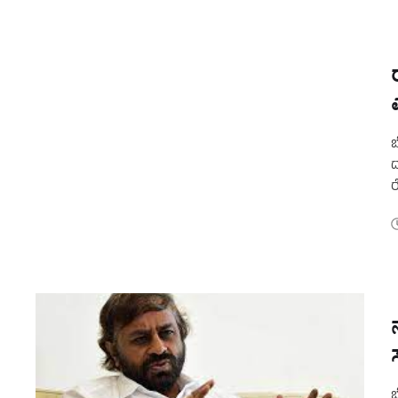
ಬ
ದ
ರ
ಪ
ಬ