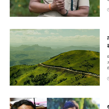
ಜ
ಚ
ತ
ನ
ಪ