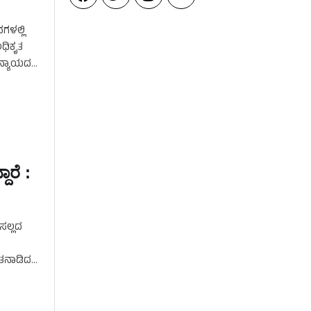
ಗಳಲ್ಲಿ
ಅಧಿಕೃತ
ಅನ್ಯಾಯದ
ಾರೆ :
ಸಲ್ಲದ
ಾತನಾಡಿದ