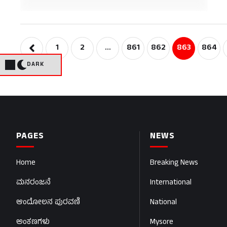
1
2
…
861
862
863
864
DARK
PAGES
NEWS
Home
Breaking News
ಮನರಂಜನೆ
International
ಆಂದೋಲನ ಪುರವಣಿ
National
ಅಂಕಣಗಳು
Mysore