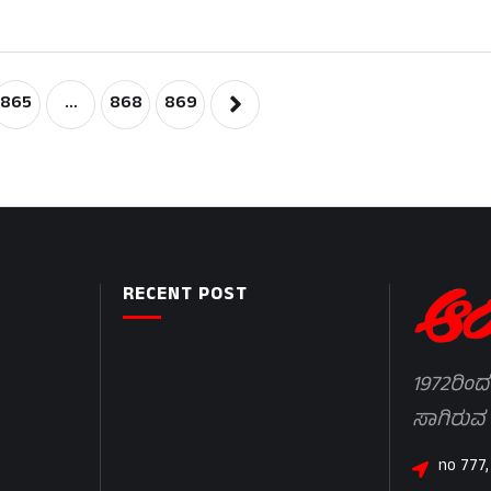
865
…
868
869
RECENT POST
1972ರಿಂದ
ಸಾಗಿರುವ
no 777,