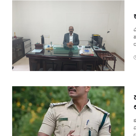
ಮ
ಹ
ರ
ಚ
ಮ
ಧ