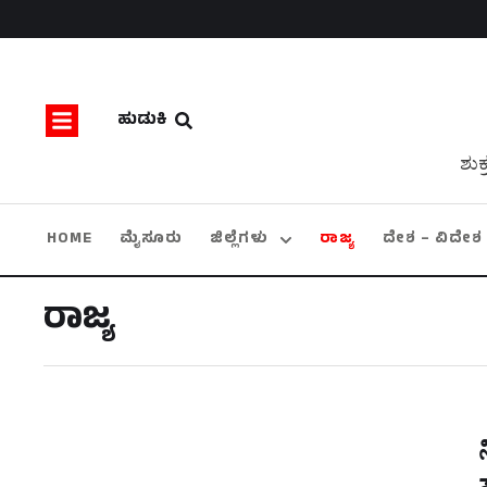
ಹುಡುಕಿ
ಶುಕ
HOME
ಮೈಸೂರು
ಜಿಲ್ಲೆಗಳು
ರಾಜ್ಯ
ದೇಶ – ವಿದೇಶ
ರಾಜ್ಯ