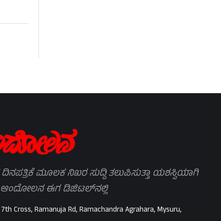
 ದಿನಪತ್ರಿಕೆ ಮೂಲಕ ನಿಖರ ಸುದ್ದಿ ತಲುಪಿಸುತ್ತಾ ಯಶಸ್ವಿಯಾಗಿ
 ಆಂದೋಲನ ಈಗ ಡಿಜಿಟಲ್‌ನಲ್ಲಿ
 7th Cross, Ramanuja Rd, Ramachandra Agrahara, Mysuru,