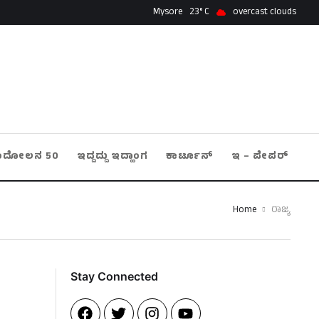
Mysore
23
overcast clouds
ಂದೋಲನ 50
ಇದ್ದದ್ದು ಇದ್ಹಾಂಗ
ಕಾರ್ಟೂನ್
ಇ – ಪೇಪರ್
Home
ರಾಜ್ಯ
Stay Connected​