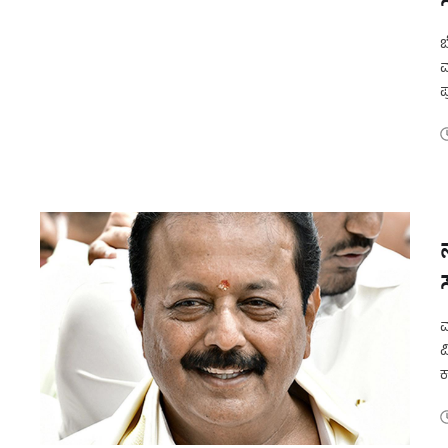
ಬ
ಮ
ಪ
ವ
ಮ
ವ
ಕ
ಅ