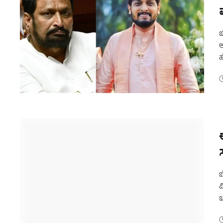
ಚ
ಅ
ಹ
ಮ
ಬ
ವ
ಬ
ಖ