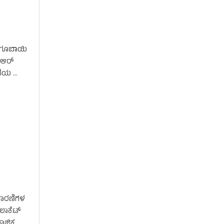
ಗಂಗೂಬಾಯಿ
. ಆರ್
ಖೆಯ …
ಜಕಾರಣಿಗಳ
 ಲಾಕೆಟ್
ಾಜಿಕ