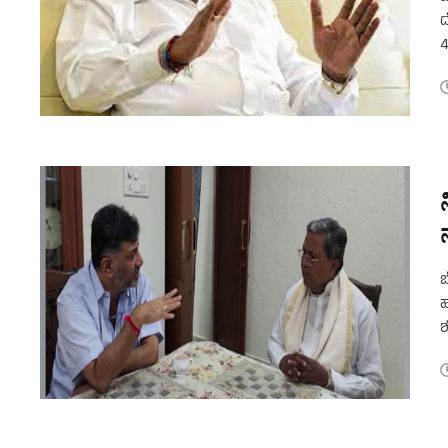
ದ
4
ಬ
ಬ
ಹ
ಶ
ಶ