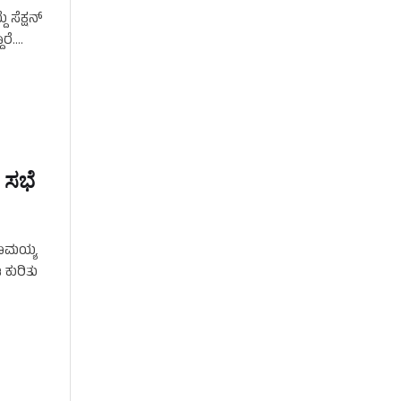
ಸೆಕ್ಷನ್‌
ರೆ.
 ಸಭೆ
ದರಾಮಯ್ಯ
 ಕುರಿತು