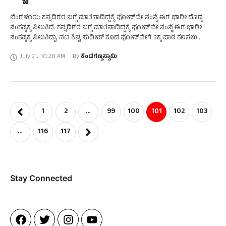
ಬೆಂಗಳೂರು: ಕನ್ನಡಿಗರ ಬಗ್ಗೆ ಮಾತನಾಡಿದ್ದಕ್ಕೆ ಫೋನ್‌ಪೇ ಸಂಸ್ಥೆ ಈಗ ಭಾರೀ ದೊಡ್ಡ
ಸಂಕಷ್ಟಕ್ಕೆ ಸಿಲುಕಿದೆ. ಕನ್ನಡಿಗರ ಬಗ್ಗೆ ಮಾತನಾಡಿದ್ದಕ್ಕೆ ಫೋನ್‌ಪೇ ಸಂಸ್ಥೆ ಈಗ ಭಾರೀ
ಸಂಕಷ್ಟಕ್ಕೆ ಸಿಲುಕಿದ್ದು, ನಟ ಕಿಚ್ಚ ಸುದೀಪ್‌ ಕೂಡ ಫೋನ್‌ಪೇಗೆ ತಕ್ಕ ಪಾಠ ಕಲಿಸಲು
ಮುಂದಾಗಿದ್ದಾರೆ. ಖಾಸಗಿ …
July 21
,
10:28 AM
By 
ಕೆಂಡಗಣ್ಣಸ್ವಾಮಿ
1
2
…
99
100
101
102
103
…
116
117
Stay Connected​