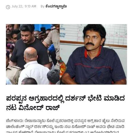
ಹಲವು ನಟ, ನಟಿಯರು ಪ್ರತಿಕ್ರಿಯೆ …
July 22
,
9:13 AM
By 
ಕೆಂಡಗಣ್ಣಸ್ವಾಮಿ
ಪರಪ್ಪನ ಅಗ್ರಹಾರದಲ್ಲಿ ದರ್ಶನ್‌ ಭೇಟಿ ಮಾಡಿದ
ನಟ ವಿನೋದ್‌ ರಾಜ್‌
ಬೆಂಗಳೂರು: ರೇಣುಕಾಸ್ವಾಮಿ ಕೊಲೆ ಪ್ರಕರಣದಲ್ಲಿ ಪರಪ್ಪನ ಅಗ್ರಹಾರ ಜೈಲು ಸೇರಿರುವ
ಚಾಲೆಂಜಿಂಗ್‌ ಸ್ಟಾರ್‌ ದರ್ಶನ್‌ರನ್ನು ಇಂದು ನಟ ವಿನೋದ್‌ ರಾಜ್‌ ಅವರು ಭೇಟಿ ಮಾಡಿ