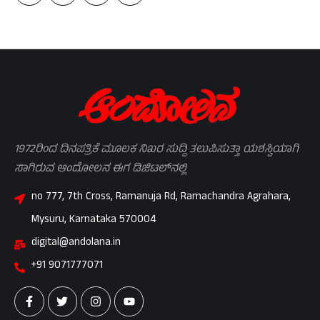
1972ರಿಂದ ದಿನಪತ್ರಿಕೆ ಮೂಲಕ ನಿಖರ ಸುದ್ದಿ ತಲುಪಿಸುತ್ತಾ ಯಶಸ್ವಿಯಾಗಿ
ಸಾಗಿರುವ ಆಂದೋಲನ ಈಗ ಡಿಜಿಟಲ್‌ನಲ್ಲಿ
no 777, 7th Cross, Ramanuja Rd, Ramachandra Agrahara,
Mysuru, Karnataka 570004
digital@andolana.in
+91 9071777071