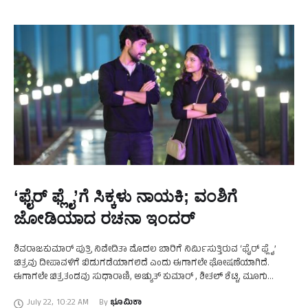
‘ಫೈರ್ ಫ್ಲೈ’ಗೆ ಸಿಕ್ಕಳು ನಾಯಕಿ; ವಂಶಿಗೆ
ಜೋಡಿಯಾದ ರಚನಾ ಇಂದರ್
ಶಿವರಾಜಕುಮಾರ್ ಪುತ್ರಿ ನಿವೇದಿತಾ ಮೊದಲ ಬಾರಿಗೆ ನಿರ್ಮಿಸುತ್ತಿರುವ ‘ಫೈರ್ ಫ್ಲೈ’
ಚಿತ್ರವು ದೀಪಾವಳಿಗೆ ಬಿಡುಗಡೆಯಾಗಲಿದೆ ಎಂದು ಈಗಾಗಲೇ ಘೋಷಣೆಯಾಗಿದೆ.
ಈಗಾಗಲೇ ಚಿತ್ರತಂಡವು ಸುಧಾರಾಣಿ, ಅಚ್ಯುತ್ ಕುಮಾರ್ , ಶೀತಲ್ ಶೆಟ್ಟಿ, ಮೂಗು
ಸುರೇಶ್‍ ಮುಂತಾದವರ ಪಾತ್ರಗಳನ್ನು ಪರಿಚಯಿಸಿದೆ. ಆದರೆ, ನಾಯಕಿ ಯಾರು …
July 22
,
10:22 AM
By 
ಭೂಮಿಕಾ