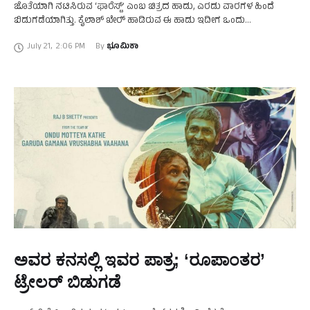
ಜೊತೆಯಾಗಿ ನಟಿಸಿರುವ ‘ಫಾರೆಸ್ಟ್’ ಎಂಬ ಚಿತ್ರದ ಹಾಡು, ಎರಡು ವಾರಗಳ ಹಿಂದೆ
ಬಿಡುಗಡೆಯಾಗಿತ್ತು. ಕೈಲಾಶ್‍ ಖೇರ್‍ ಹಾಡಿರುವ ಈ ಹಾಡು ಇದೀಗ ಒಂದು
ಮಿಲಿಯನ್‍ಗೂ ಹೆಚ್ಚು ವೀಕ್ಷಣೆ ಕಂಡಿದೆ. ‘ಫಾರೆಸ್ಟ್’ ಚಿತ್ರದ …
July 21
,
2:06 PM
By 
ಭೂಮಿಕಾ
ಅವರ ಕನಸಲ್ಲಿ ಇವರ ಪಾತ್ರ; ‘ರೂಪಾಂತರ’
ಟ್ರೇಲರ್ ಬಿಡುಗಡೆ