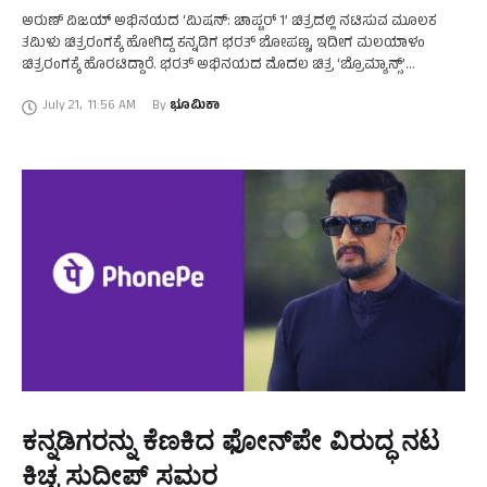
ಅರುಣ್‍ ವಿಜಯ್‍ ಅಭಿನಯದ ‘ಮಿಷನ್‍: ಚಾಪ್ಟರ್ 1’ ಚಿತ್ರದಲ್ಲಿ ನಟಿಸುವ ಮೂಲಕ
ತಮಿಳು ಚಿತ್ರರಂಗಕ್ಕೆ ಹೋಗಿದ್ದ ಕನ್ನಡಿಗ ಭರತ್‍ ಬೋಪಣ್ಣ, ಇದೀಗ ಮಲಯಾಳಂ
ಚಿತ್ರರಂಗಕ್ಕೆ ಹೊರಟಿದ್ದಾರೆ. ಭರತ್‍ ಅಭಿನಯದ ಮೊದಲ ಚಿತ್ರ ‘ಬ್ರೊಮ್ಯಾನ್ಸ್’
ಮುಹೂರ್ತ ಇತ್ತೀಚೆಗಷ್ಟೇ ಮುಗಿದಿದೆ. ನಾಲ್ಕು ವರ್ಷಗಳ ಹಿಂದೆ …
July 21
,
11:56 AM
By 
ಭೂಮಿಕಾ
ಕನ್ನಡಿಗರನ್ನು ಕೆಣಕಿದ ಫೋನ್‌ಪೇ ವಿರುದ್ಧ ನಟ
ಕಿಚ್ಚ ಸುದೀಪ್‌ ಸಮರ