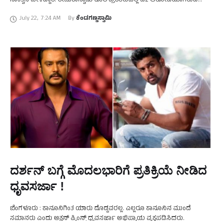
ಸಾಂತ್ವನ ಹೇಳಿದ್ದಾರೆ. ರೇಣುಕಾಸ್ವಾಮಿ ಕೊಲೆ ಪ್ರಕರಣದಲ್ಲಿ ಎ2 ಆರೋಪಿಯಾಗಿರುವ
ಚಾಲೆಂಜಿಂಗ್‌ ಸ್ಟಾರ್‌ ದರ್ಶನ್‌ ಅವರು, ಪರಪ್ಪನ …
July 22
,
7:24 AM
By 
ಕೆಂಡಗಣ್ಣಸ್ವಾಮಿ
ದರ್ಶನ್‌ ಬಗ್ಗೆ ಮೊದಲಭಾರಿಗೆ ಪ್ರತಿಕ್ರಿಯೆ ನೀಡಿದ
ಧೃವಸರ್ಜಾ !
ಬೆಂಗಳೂರು : ಕಾನೂನಿಗಿಂತ ಯಾರು ದೊಡ್ಡವರಲ್ಲ. ಎಲ್ಲರೂ ಕಾನೂನಿನ ಮುಂದೆ
ಸಮಾನರು ಎಂದು ಆಕ್ಷನ್‌ ಪ್ರಿಂನ್ಸ್‌ ಧೃವಸರ್ಜಾ ಅಭಿಪ್ರಾಯ ವ್ಯಕ್ತಪಡಿಸಿದರು.