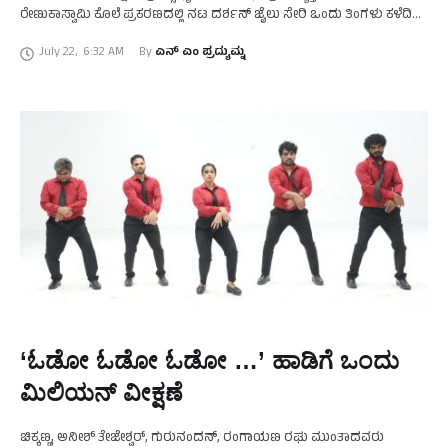
ರೇಣುಕಾಸ್ವಾಮಿ ಕೊಲೆ ಪ್ರಕರಣದಲ್ಲಿ ನಟ ದರ್ಶನ್‌ ಜೈಲು ಸೇರಿ ಒಂದು ತಿಂಗಳು ಕಳೆದಿದೆ.
ಇದೀಗ ಘಟನೆ ಬಗ್ಗೆ ಮೊದಲಭಾರಿಗೆ ಧೃವಸರ್ಜಾ …
July 22
,
6:32 AM
By 
ಎನ್‌ ಎಂ ಪ್ರದ್ಯುಮ್ನ
‘ಓಡೋ ಓಡೋ ಓಡೋ …’ ಹಾಡಿಗೆ ಒಂದು
ಮಿಲಿಯನ್ ವೀಕ್ಷಣೆ
ಚಿಕ್ಕಣ್ಣ, ಅನೀಶ್ ತೇಜೇಶ್ವರ್, ಗುರುನಂದನ್, ರಂಗಾಯಣ ರಘು ಮುಂತಾದವರು