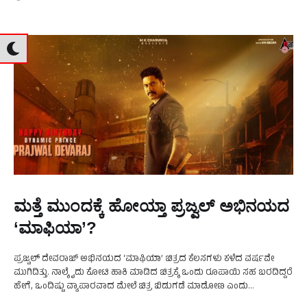
ಮತ್ತೆ ಮುಂದಕ್ಕೆ ಹೋಯ್ತಾ ಪ್ರಜ್ವಲ್‍ ಅಭಿನಯದ
‘ಮಾಫಿಯಾ’?
ಪ್ರಜ್ವಲ್‍ ದೇವರಾಜ್‍ ಅಭಿನಯದ ‘ಮಾಫಿಯಾ’ ಚಿತ್ರದ ಕೆಲಸಗಳು ಕಳೆದ ವರ್ಷವೇ
ಮುಗಿದಿತ್ತು. ನಾಲ್ಕೈದು ಕೋಟಿ ಹಾಕಿ ಮಾಡಿದ ಚಿತ್ರಕ್ಕೆ ಒಂದು ರೂಪಾಯಿ ಸಹ ಬರದಿದ್ದರೆ
ಹೇಗೆ, ಒಂದಿಷ್ಟು ವ್ಯಾಪಾರವಾದ ಮೇಲೆ ಚಿತ್ರ ಬಿಡುಗಡೆ ಮಾಡೋಣ ಎಂದು
ಸುಮ್ಮನಿದ್ದರು. ಆದರೆ, ಬ್ಯುಸಿನೆಸ್‍ ಆಗದ …