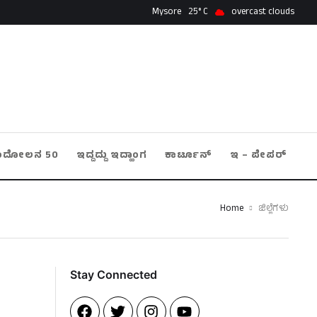
Mysore
25
overcast clouds
ಂದೋಲನ 50
ಇದ್ದದ್ದು ಇದ್ಹಾಂಗ
ಕಾರ್ಟೂನ್
ಇ – ಪೇಪರ್
Home
ಜಿಲ್ಲೆಗಳು
Stay Connected​