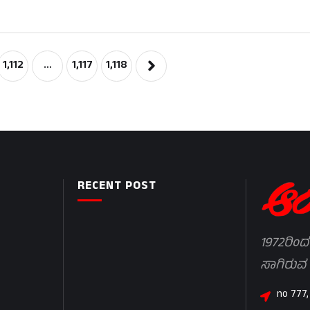
ೆ.ಎಂ.ಗಾಯತ್ರಿ, ಹೆಚ್ಚುವರಿ …
1,112
…
1,117
1,118
RECENT POST
1972ರಿಂದ
ಸಾಗಿರುವ
no 777,