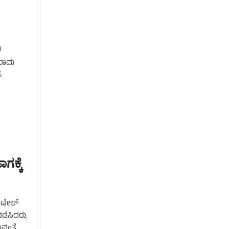
ಳ
ಲರಾಮ
.
ಗಕ್ಕೆ
 ಪಟೇಲ್
ಡೆಸಿದರು.
ುವಂತೆ