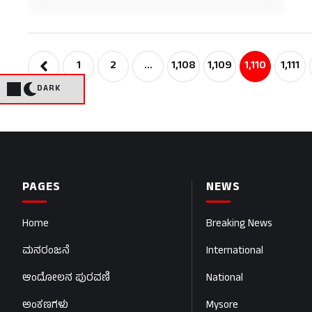
ಕ
1
2
…
1,108
1,109
1,110
1,111
DARK
PAGES
NEWS
Home
Breaking News
ಮನರಂಜನೆ
International
ಆಂದೋಲನ ಪುರವಣಿ
National
ಅಂಕಣಗಳು
Mysore