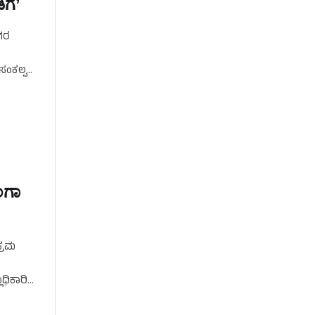
ಗೆ’
ಗರ
ಂಕಲ್ಪ
ಂಗಾ
್ರಮ
ಧಿಕಾರಿ