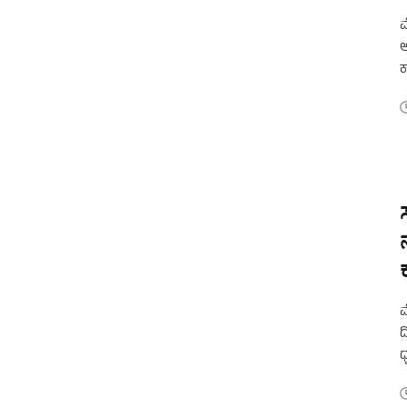
ಮ
ಆ
ಕ
ಮ
ಮ
ದ
ಧ
ರ