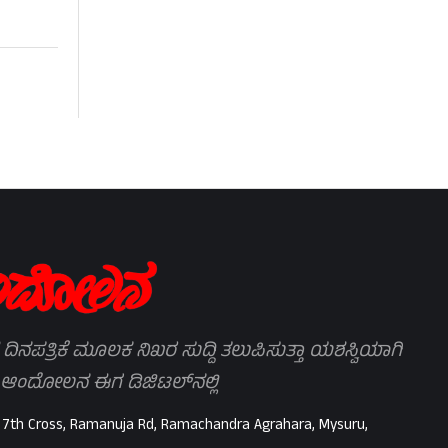
 ದಿನಪತ್ರಿಕೆ ಮೂಲಕ ನಿಖರ ಸುದ್ದಿ ತಲುಪಿಸುತ್ತಾ ಯಶಸ್ವಿಯಾಗಿ
 ಆಂದೋಲನ ಈಗ ಡಿಜಿಟಲ್‌ನಲ್ಲಿ
 7th Cross, Ramanuja Rd, Ramachandra Agrahara, Mysuru,