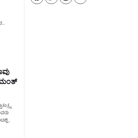
ವ
ನಾವು
ಹೇಮಂತ್
ಂತ್ರ್ಯ
ಅವರು
ಲ್ಲಿ