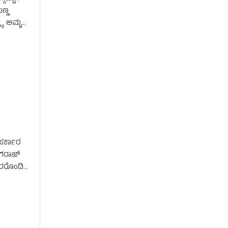
ಣ್ಣ
್ರ್ಯ ಅಮೃತ
ಸರ್ಕಾರ
ಾಗರಾಜ್
ಾರರೊಂದಿಗೆ