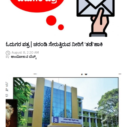
ಓದುಗರ ಪತ್ರ | ಚರಂಡಿ ಸೇರುತ್ತಿರುವ ನೀರಿಗೆ ‘ತಡೆ’ಹಾಕಿ
August 8, 2:20 AM
By
ಆಂದೋಲನ ಡೆಸ್ಕ್