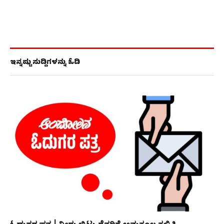
ಇನ್ನಷ್ಟು ಸುದ್ದಿಗಳನ್ನು ಓದಿ