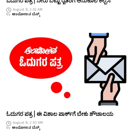
ಓದುಗರ ಪತ್ರ | ನೀರು ಬಿಟ್ಟು ರೈತರಿಗೆ ಅನುಕೂಲ ಕಲ್ಪಿಸಿ
August 8, 2:36 AM
By
ಆಂದೋಲನ ಡೆಸ್ಕ್
ಓದುಗರ ಪತ್ರ | ಈ ವಿಶಾಲ ಪಾರ್ಕ್‌ಗೆ ಬೇಕು ಶೌಚಾಲಯ
August 8, 2:30 AM
By
ಆಂದೋಲನ ಡೆಸ್ಕ್