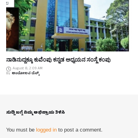
ನಾಡಿನುದ್ದಕ್ಕೂ ಕುವೆಂಪು ಕನ್ನಡ ಅಧ್ಯಯನ ಸಂಸ್ಥೆ ಕಂಪು
August 8, 2:09 AM
By
ಆಂದೋಲನ ಡೆಸ್ಕ್
ಸುದ್ದಿ ಬಗ್ಗೆ ನಿಮ್ಮ ಅಭಿಪ್ರಾಯ ತಿಳಿಸಿ
You must be
logged in
to post a comment.