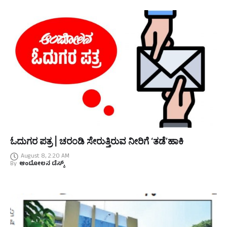
ಓದುಗರ ಪತ್ರ | ಚರಂಡಿ ಸೇರುತ್ತಿರುವ ನೀರಿಗೆ ‘ತಡೆ’ಹಾಕಿ
August 8, 2:20 AM
By
ಆಂದೋಲನ ಡೆಸ್ಕ್