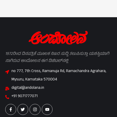
1972ರಿಂದ ದಿನಪತ್ರಿಕೆ ಮೂಲಕ ನಿಖರ ಸುದ್ದಿ ತಲುಪಿಸುತ್ತಾ ಯಶಸ್ವಿಯಾಗಿ
ಸಾಗಿರುವ ಆಂದೋಲನ ಈಗ ಡಿಜಿಟಲ್‌ನಲ್ಲಿ
no 777, 7th Cross, Ramanuja Rd, Ramachandra Agrahara,
Mysuru, Karnataka 570004
digital@andolana.in
+91 9071777071