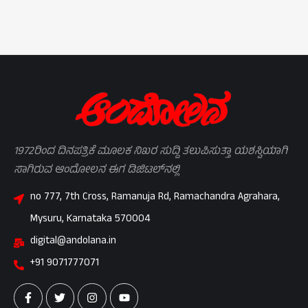
1972ರಿಂದ ದಿನಪತ್ರಿಕೆ ಮೂಲಕ ನಿಖರ ಸುದ್ದಿ ತಲುಪಿಸುತ್ತಾ ಯಶಸ್ವಿಯಾಗಿ
ಸಾಗಿರುವ ಆಂದೋಲನ ಈಗ ಡಿಜಿಟಲ್‌ನಲ್ಲಿ
no 777, 7th Cross, Ramanuja Rd, Ramachandra Agrahara,
Mysuru, Karnataka 570004
digital@andolana.in
+91 9071777071