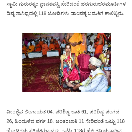
ಸ್ವಾಮಿ ಗುರುರತ್ನಂ ಜ್ಞಾನತಪಸ್ವಿ ಸೇರಿದಂತೆ ಹರಗುರುಚರಮೂರ್ತಿಗಳ
ದಿವ್ಯ ಸಾನಿಧ್ಯದಲ್ಲಿ 118 ಜೋಡಿಗಳು ದಾಂಪತ್ಯ ಬದುಕಿಗೆ ಕಾಲಿಟ್ಟರು.
ವೀರಶೈವ ಲಿಂಗಾಯತ 04, ಪರಿಶಿಷ್ಟ ಜಾತಿ 61, ಪರಿಶಿಷ್ಟ ಪಂಗಡ
26, ಹಿಂದುಳಿದ ವರ್ಗ 18, ಅಂತರಜಾತಿ 11 ಸೇರಿದಂತೆ ಒಟ್ಟು 118
ಜೋಡಿಗಳು ಸತಿಪತಿಗಳಾದರು. ಒಟ್ಟು 118ರ ಪೈಕಿ ತಮಿಳುನಾಡಿನ