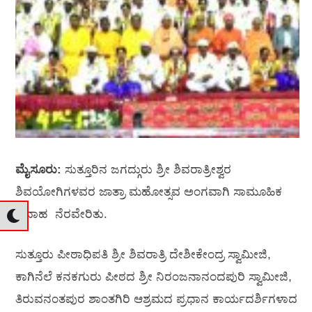
ಮೈಸೂರು:
ಸುತ್ತೂರಿನ ಜಗದ್ಗುರು ಶ್ರೀ ಶಿವರಾತ್ರೀಶ್ವರ
ಶಿವಯೋಗಿಗಳವರ ಜಾತ್ರಾ ಮಹೋತ್ಸವ ಅಂಗವಾಗಿ ಸಾಮೂಹಿಕ
ವಿವಾಹ ನೆರವೇರಿತು.
ಸುತ್ತೂರು ಪೀಠಾಧಿಪತಿ ಶ್ರೀ ಶಿವರಾತ್ರಿ ದೇಶೀಕೇಂದ್ರ ಸ್ವಾಮೀಜಿ,
ಕಾಗಿನೆಲೆ‌ ಕನಕಗುರು ಪೀಠದ ಶ್ರೀ ನಿರಂಜನಾನಂದಪುರಿ ಸ್ವಾಮೀಜಿ,
ತಿರುವನಂತಪುರ ಶಾಂತಗಿರಿ ಆಶ್ರಮದ ಪ್ರಧಾನ ಕಾರ್ಯದರ್ಶಿಗಳಾದ