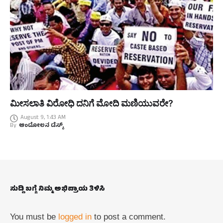
ಮೀಸಲಾತಿ ವಿರೋಧಿ ದನಿಗೆ ಮೋದಿ ಮಣಿಯುವರೇ?
August 9, 1:43 AM
By
ಆಂದೋಲನ ಡೆಸ್ಕ್
ಸುದ್ದಿ ಬಗ್ಗೆ ನಿಮ್ಮ ಅಭಿಪ್ರಾಯ ತಿಳಿಸಿ
You must be
logged in
to post a comment.