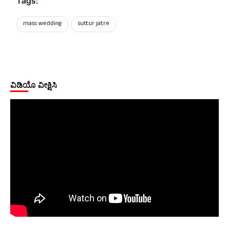
Tags:
mass wedding
suttur jatre
ವಿಡಿಯೊ ವೀಕ್ಷಿಸಿ