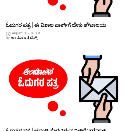
ಓದುಗರ ಪತ್ರ | ಈ ವಿಶಾಲ ಪಾರ್ಕ್‌ಗೆ ಬೇಕು ಶೌಚಾಲಯ
August 8, 2:30 AM
By
ಆಂದೋಲನ ಡೆಸ್ಕ್
ಓದುಗರ ಪತ್ರ | ಚರಂಡಿ ಸೇರುತ್ತಿರುವ ನೀರಿಗೆ ‘ತಡೆ’ಹಾಕಿ