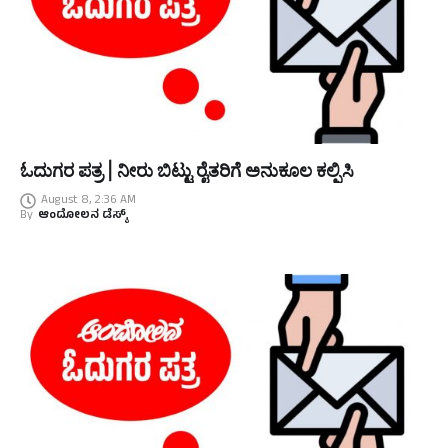
ಓದುಗರ ಪತ್ರ | ನೀರು ಬಿಟ್ಟು ರೈತರಿಗೆ ಅನುಕೂಲ ಕಲ್ಪಿಸಿ
August 8, 2:36 AM
By
ಆಂದೋಲನ ಡೆಸ್ಕ್