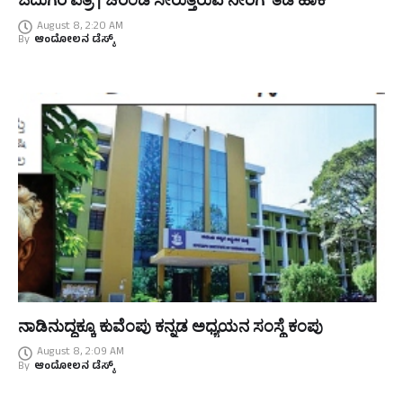
August 8, 2:20 AM
By
ಆಂದೋಲನ ಡೆಸ್ಕ್
ನಾಡಿನುದ್ದಕ್ಕೂ ಕುವೆಂಪು ಕನ್ನಡ ಅಧ್ಯಯನ ಸಂಸ್ಥೆ ಕಂಪು
August 8, 2:09 AM
By
ಆಂದೋಲನ ಡೆಸ್ಕ್