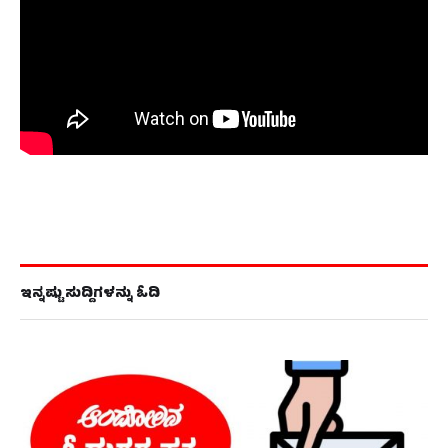
ಇನ್ನಷ್ಟು ಸುದ್ದಿಗಳನ್ನು ಓದಿ