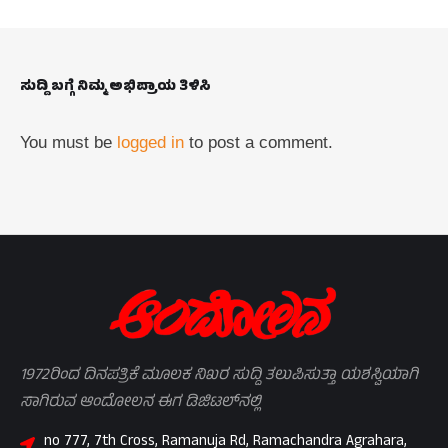
ಸುದ್ದಿ ಬಗ್ಗೆ ನಿಮ್ಮ ಅಭಿಪ್ರಾಯ ತಿಳಿಸಿ
You must be
logged in
to post a comment.
1972ರಿಂದ ದಿನಪತ್ರಿಕೆ ಮೂಲಕ ನಿಖರ ಸುದ್ದಿ ತಲುಪಿಸುತ್ತಾ ಯಶಸ್ವಿಯಾಗಿ
ಸಾಗಿರುವ ಆಂದೋಲನ ಈಗ ಡಿಜಿಟಲ್‌ನಲ್ಲಿ
no 777, 7th Cross, Ramanuja Rd, Ramachandra Agrahara,