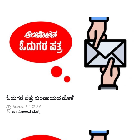
ಓದುಗರ ಪತ್ರ: ಬಂಡಾಯದ ಹೊಳೆ
August 6, 1:42 AM
By
ಆಂದೋಲನ ಡೆಸ್ಕ್