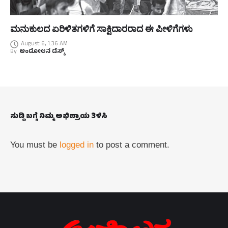
ಮನುಕುಲದ ಏರಿಳಿತಗಳಿಗೆ ಸಾಕ್ಷಿದಾರರಾದ ಈ ಪೀಳಿಗೆಗಳು
August 6, 1:36 AM
By
ಆಂದೋಲನ ಡೆಸ್ಕ್
ಸುದ್ದಿ ಬಗ್ಗೆ ನಿಮ್ಮ ಅಭಿಪ್ರಾಯ ತಿಳಿಸಿ
You must be
logged in
to post a comment.