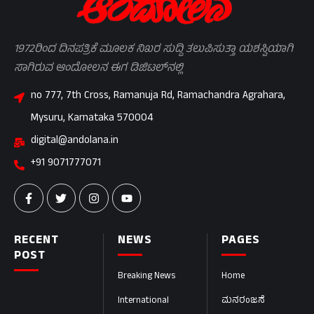
1972ರಿಂದ ದಿನಪತ್ರಿಕೆ ಮೂಲಕ ನಿಖರ ಸುದ್ದಿ ತಲುಪಿಸುತ್ತಾ ಯಶಸ್ವಿಯಾಗಿ
ಸಾಗಿರುವ ಆಂದೋಲನ ಈಗ ಡಿಜಿಟಲ್‌ನಲ್ಲಿ
no 777, 7th Cross, Ramanuja Rd, Ramachandra Agrahara,
Mysuru, Karnataka 570004
digital@andolana.in
+91 9071777071
RECENT
NEWS
PAGES
POST
Breaking News
Home
International
ಮನರಂಜನೆ