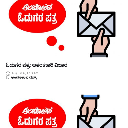
ಓದುಗರ ಪತ್ರ: ಆತಂಕಕಾರಿ ವಿಚಾರ
August 6, 1:40 AM
By
ಆಂದೋಲನ ಡೆಸ್ಕ್