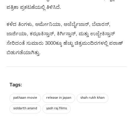
ಪತ್ರಿಕಾ ಪ್ರಕಟಣೆಯಲ್ಲಿ ತಿಳಿಸಿದೆ.
ಕಳೆದ ತಿಂಗಳು, ಆರ್ಮೇನಿಯಾ, ಅಜೆರ್ಬೈಜಾನ್, ಬೆಲಾರಸ್,
ಜಾರ್ಜಿಯಾ, ಕಝಾಕಿಸ್ತಾನ್, ಕಿರ್ಗಿಸ್ತಾನ್, ಮತ್ತು ಉಜ್ಬೇಕಿಸ್ತಾನ್
ಸೇರಿದಂತೆ ಸುಮಾರು 3000ಕ್ಕೂ ಹೆಚ್ಚು ಚಿತ್ರಮಂದಿರಗಳಲ್ಲಿ ಪಠಾಣ್
ಬಿಡುಗಡೆಯಾಗಿತ್ತು.
Tags:
pathaan movie
release in japan
shah rukh khan
siddarth anand
yash raj films