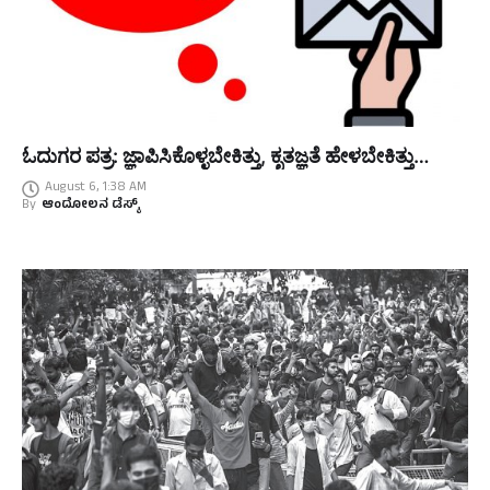
ಓದುಗರ ಪತ್ರ: ಜ್ಞಾಪಿಸಿಕೊಳ್ಳಬೇಕಿತ್ತು, ಕೃತಜ್ಞತೆ ಹೇಳಬೇಕಿತ್ತು…
August 6, 1:38 AM
By
ಆಂದೋಲನ ಡೆಸ್ಕ್