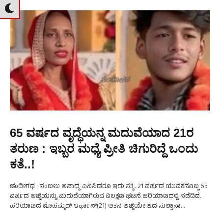
65 ವರ್ಷದ ವೃದ್ಧೆಯನ್ನ ಮದುವೆಯಾದ 21ರ
ತರುಣ : ಇಬ್ಬರ ಮಧ್ಯೆ ಪ್ರೀತಿ ಚಿಗುರಿದ್ದೆ ಒಂದು
ಕತೆ..!
ಚಂಡೀಗಢ : ನಂಬಲು ಅಸಾಧ್ಯ ಎನಿಸಿದರೂ ಇದು ಸತ್ಯ. 21 ವರ್ಷದ ಯುವಕನೊಬ್ಬ 65
ವರ್ಷದ ಅಜ್ಜಿಯನ್ನು ಮದುವೆಯಾಗಿರುವ ವಿಲಕ್ಷಣ ಘಟನೆ ಹರಿಯಾಣದಲ್ಲಿ ನಡೆದಿದೆ.
ಹರಿಯಾಣದ ಮೊಹಮ್ಮದ್ ಇರ್ಫಾನ್(21) ಆತನ ಅಜ್ಜಿಯೇ ಆದ ಸುಲ್ತಾನಾ
ಖತೂನ್(65) ಎಂಬ ವೃದ್ಧೆಯನ್ನೇ ಮದುವೆಯಾಗಿ ಎಲ್ಲರನ್ನು …