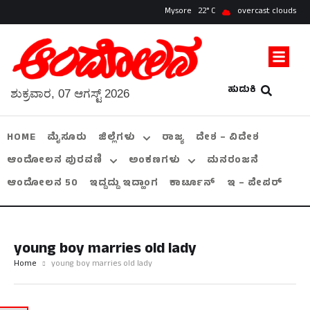
Mysore
22
overcast clouds
ಹುಡುಕಿ
ಶುಕ್ರವಾರ, 07 ಆಗಸ್ಟ್ 2026
HOME
ಮೈಸೂರು
ಜಿಲ್ಲೆಗಳು
ರಾಜ್ಯ
ದೇಶ – ವಿದೇಶ
ಆಂದೋಲನ ಪುರವಣಿ
ಅಂಕಣಗಳು
ಮನರಂಜನೆ
ಆಂದೋಲನ 50
ಇದ್ದದ್ದು ಇದ್ಹಾಂಗ
ಕಾರ್ಟೂನ್
ಇ – ಪೇಪರ್
young boy marries old lady
Home
young boy marries old lady