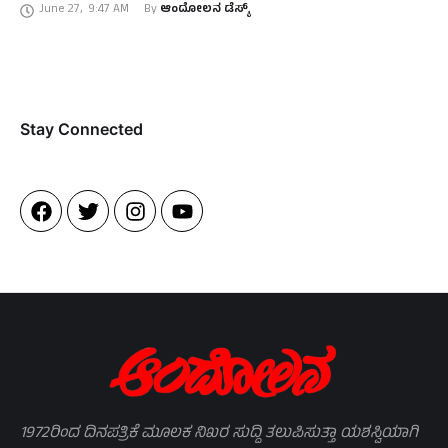
June 27
,
9:47 AM
By 
ಆಂದೋಲನ ಡೆಸ್ಕ್
Stay Connected​
1972ರಿಂದ ದಿನಪತ್ರಿಕೆ ಮೂಲಕ ನಿಖರ ಸುದ್ದಿ ತಲುಪಿಸುತ್ತಾ ಯಶಸ್ವಿಯಾಗಿ