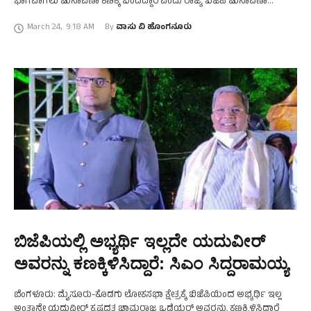
ಭಾಗವಾಗಲು ಚುನಾವಣಾ ಕಣಕ್ಕೆ ಬಂದಿದ್ದಾರೆ ಎಂದು ರಾಜ್ಯ ಬಿಜೆಪಿ ಚುನಾವಣಾ
ಉಸ್ತುವಾರಿ ರಾಧಾ ಮೋಹನ್‌ದಾಸ್ ಅಗರ್ವಾಲ್ ತಿಳಿಸಿದ್ದಾರೆ. …
March 24
,
9:18 AM
By 
ವಾಸು ವಿ ಹೊಂಗನೂರು
ಬಿಜೆಪಿಯಲ್ಲಿ ಅಭ್ಯರ್ಥಿ ಇಲ್ಲದೇ ಯದುವೀರ್‌
ಅವರನ್ನು ಕಣಕ್ಕಿಳಿಸಿದ್ದಾರೆ: ಸಿಎಂ ಸಿದ್ದರಾಮಯ್ಯ
ಬೆಂಗಳೂರು: ಮೈಸೂರು-ಕೊಡಗು ಲೋಕಸಭಾ ಕ್ಷೇತ್ರಕ್ಕೆ ಬಿಜೆಪಿಯಿಂದ ಅಭ್ಯರ್ಥಿ ಇಲ್ಲ
ಅಂತಾನೇ ಯದುವೀರ್ ಕೃಷ್ಣದತ್ತ ಚಾಮರಾಜ ಒಡೆಯರ್​ ಅವರನ್ನು ಕಣಕ್ಕಿಳಿಸಿದ್ದಾರೆ