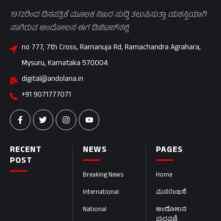
1972ರಿಂದ ದಿನಪತ್ರಿಕೆ ಮೂಲಕ ನಿಖರ ಸುದ್ದಿ ತಲುಪಿಸುತ್ತಾ ಯಶಸ್ವಿಯಾಗಿ
ಸಾಗಿರುವ ಆಂದೋಲನ ಈಗ ಡಿಜಿಟಲ್‌ನಲ್ಲಿ
no 777, 7th Cross, Ramanuja Rd, Ramachandra Agrahara,
Mysuru, Karnataka 570004
digital@andolana.in
+91 9071777071
RECENT
NEWS
PAGES
POST
Breaking News
Home
International
ಮನರಂಜನೆ
National
ಆಂದೋಲನ
ಪುರವಣಿ