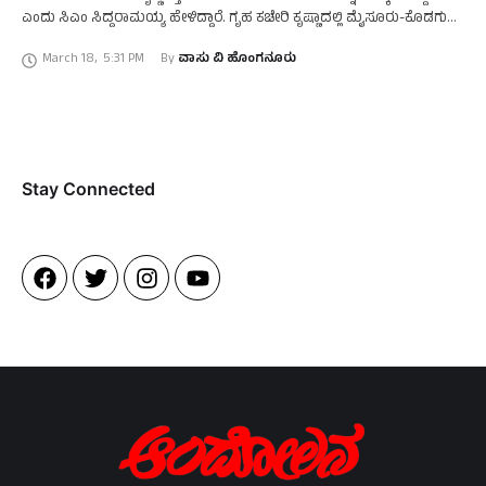
ಎಂದು ಸಿಎಂ ಸಿದ್ದರಾಮಯ್ಯ ಹೇಳಿದ್ದಾರೆ. ಗೃಹ ಕಚೇರಿ ಕೃಷ್ಣಾದಲ್ಲಿ ಮೈಸೂರು-ಕೊಡಗು
ಲೋಕಸಭೆ ಚುನಾವಣೆ ಬಿಜೆಪಿ ಅಭ್ಯರ್ಥಿ ಬಗ್ಗೆ ಪ್ರತಿಕ್ರಿಯೆ ನೀಡಿರುವ ಅವರು, …
March 18
,
5:31 PM
By 
ವಾಸು ವಿ ಹೊಂಗನೂರು
Stay Connected​