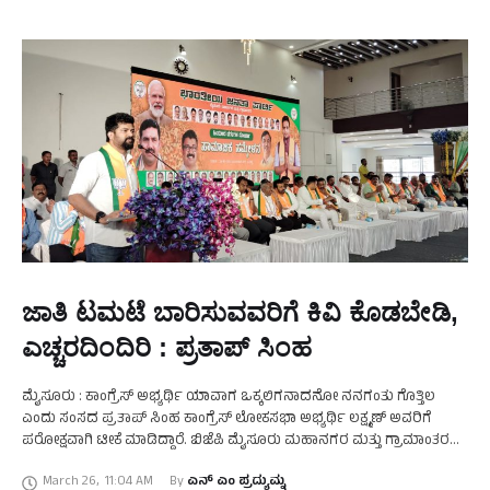
ಜಾತಿ ಟಮಟೆ ಬಾರಿಸುವವರಿಗೆ ಕಿವಿ ಕೊಡಬೇಡಿ,
ಎಚ್ಚರದಿಂದಿರಿ : ಪ್ರತಾಪ್‌ ಸಿಂಹ
ಮೈಸೂರು : ಕಾಂಗ್ರೆಸ್‌ ಅಭ್ಯರ್ಥಿ ಯಾವಾಗ ಒಕ್ಕಲಿಗನಾದನೋ ನನಗಂತು ಗೊತ್ತಿಲ
ಎಂದು ಸಂಸದ ಪ್ರತಾಪ್‌ ಸಿಂಹ ಕಾಂಗ್ರೆಸ್‌ ಲೋಕಸಭಾ ಅಭ್ಯರ್ಥಿ ಲಕ್ಷ್ಮಣ್‌ ಅವರಿಗೆ
ಪರೋಕ್ಷವಾಗಿ ಟೀಕೆ ಮಾಡಿದ್ದಾರೆ. ಬಿಜೆಪಿ ಮೈಸೂರು ಮಹಾನಗರ ಮತ್ತು ಗ್ರಾಮಾಂತರ
ವತಿಯಿಂದ ಏರ್ಪಡಿಸಲಾಗಿದ್ದ ಹಿಂದುಳಿದ ವರ್ಗಗಳ ಮೋರ್ಚಾ …
March 26
,
11:04 AM
By 
ಎನ್‌ ಎಂ ಪ್ರದ್ಯುಮ್ನ