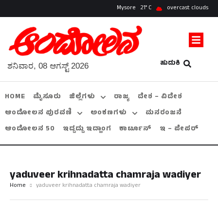
Mysore
21
overcast clouds
ಹುಡುಕಿ
ಶನಿವಾರ, 08 ಆಗಸ್ಟ್ 2026
HOME
ಮೈಸೂರು
ಜಿಲ್ಲೆಗಳು
ರಾಜ್ಯ
ದೇಶ – ವಿದೇಶ
ಆಂದೋಲನ ಪುರವಣಿ
ಅಂಕಣಗಳು
ಮನರಂಜನೆ
ಆಂದೋಲನ 50
ಇದ್ದದ್ದು ಇದ್ಹಾಂಗ
ಕಾರ್ಟೂನ್
ಇ – ಪೇಪರ್
yaduveer krihnadatta chamraja wadiyer
Home
yaduveer krihnadatta chamraja wadiyer