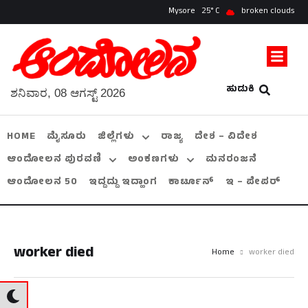
Mysore
25
broken clouds
ಹುಡುಕಿ
ಶನಿವಾರ, 08 ಆಗಸ್ಟ್ 2026
HOME
ಮೈಸೂರು
ಜಿಲ್ಲೆಗಳು
ರಾಜ್ಯ
ದೇಶ – ವಿದೇಶ
ಆಂದೋಲನ ಪುರವಣಿ
ಅಂಕಣಗಳು
ಮನರಂಜನೆ
ಆಂದೋಲನ 50
ಇದ್ದದ್ದು ಇದ್ಹಾಂಗ
ಕಾರ್ಟೂನ್
ಇ – ಪೇಪರ್
worker died
Home
worker died