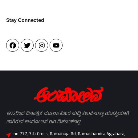
Stay Connected​
1972ರಿಂದ ದಿನಪತ್ರಿಕೆ ಮೂಲಕ ನಿಖರ ಸುದ್ದಿ ತಲುಪಿಸುತ್ತಾ ಯಶಸ್ವಿಯಾಗಿ
ಸಾಗಿರುವ ಆಂದೋಲನ ಈಗ ಡಿಜಿಟಲ್‌ನಲ್ಲಿ
no 777, 7th Cross, Ramanuja Rd, Ramachandra Agrahara,