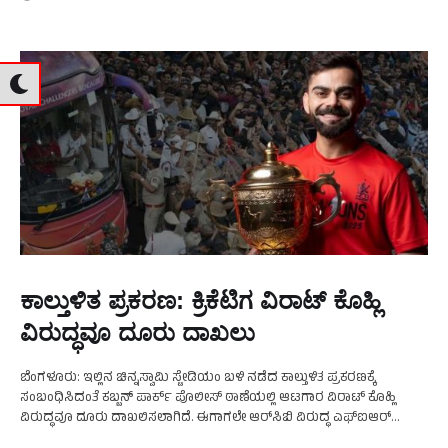
ಕಾಲ್ತುಳಿತ ಪ್ರಕರಣ: ಕ್ರಿಕೆಟಿಗ ವಿರಾಟ್‌ ಕೊಹ್ಲಿ
ವಿರುದ್ಧವೂ ದೂರು ದಾಖಲು
ಬೆಂಗಳೂರು: ಇಲ್ಲಿನ ಚಿನ್ನಸ್ವಾಮಿ ಸ್ಟೇಡಿಯಂ ಬಳಿ ನಡೆದ ಕಾಲ್ತುಳಿತ ಪ್ರಕರಣಕ್ಕೆ
ಸಂಬಂಧಿಸಿದಂತೆ ಕಬ್ಬನ್ ಪಾರ್ಕ್‌ ಪೊಲೀಸ್‌ ಠಾಣೆಯಲ್ಲಿ ಆಟಗಾರ ವಿರಾಟ್‌ ಕೊಹ್ಲಿ
ವಿರುದ್ಧವೂ ದೂರು ದಾಖಲಿಸಲಾಗಿದೆ. ಈಗಾಗಲೇ ಆರ್‌ಸಿಬಿ ವಿರುದ್ಧ ಎಫ್‌ಐಆರ್‌
ದಾಖಲಾಗಿದ್ದು, ಅದೇ ಎಫ್‌ಐಆರ್‌ ಜೊತೆಗೆ ದೂರನ್ನು ಪರಿಗಣಿಸುವುದಾಗಿ ಹಿಂಬರಹ …