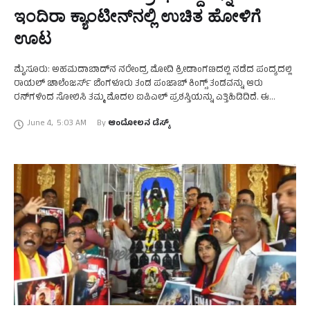
ಇಂದಿರಾ ಕ್ಯಾಂಟೀನ್‌ನಲ್ಲಿ ಉಚಿತ ಹೋಳಿಗೆ
ಊಟ
ಮೈಸೂರು: ಅಹಮದಾಬಾದ್‌ನ ನರೇಂದ್ರ ಮೋದಿ ಕ್ರೀಡಾಂಗಣದಲ್ಲಿ ನಡೆದ ಪಂದ್ಯದಲ್ಲಿ
ರಾಯಲ್‌ ಚಾಲೆಂಜರ್ಸ್‌ ಬೆಂಗಳೂರು ತಂಡ ಪಂಜಾಬ್‌ ಕಿಂಗ್ಸ್‌ ತಂಡವನ್ನು ಆರು
ರನ್‌ಗಳಿಂದ ಸೋಲಿಸಿ ತಮ್ಮ ಮೊದಲ ಐಪಿಎಲ್‌ ಪ್ರಶಸ್ತಿಯನ್ನು ಎತ್ತಿಹಿಡಿದಿದೆ. ಈ
ಹಿನ್ನೆಲೆಯಲ್ಲಿ ಮೈಸೂರು ನಗರದ ಇಂದಿರಾ ಕ್ಯಾಂಟೀನ್‌ನಲ್ಲಿ ಇಂದು ಉಚಿತ …
June 4
,
5:03 AM
By 
ಆಂದೋಲನ ಡೆಸ್ಕ್