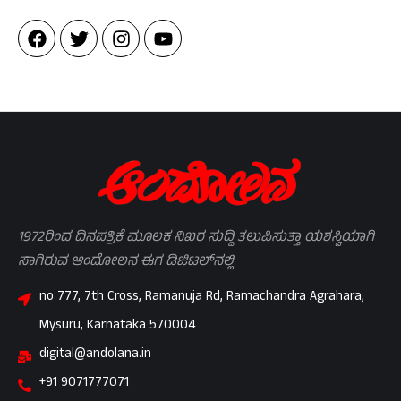
1972ರಿಂದ ದಿನಪತ್ರಿಕೆ ಮೂಲಕ ನಿಖರ ಸುದ್ದಿ ತಲುಪಿಸುತ್ತಾ ಯಶಸ್ವಿಯಾಗಿ
ಸಾಗಿರುವ ಆಂದೋಲನ ಈಗ ಡಿಜಿಟಲ್‌ನಲ್ಲಿ
no 777, 7th Cross, Ramanuja Rd, Ramachandra Agrahara,
Mysuru, Karnataka 570004
digital@andolana.in
+91 9071777071