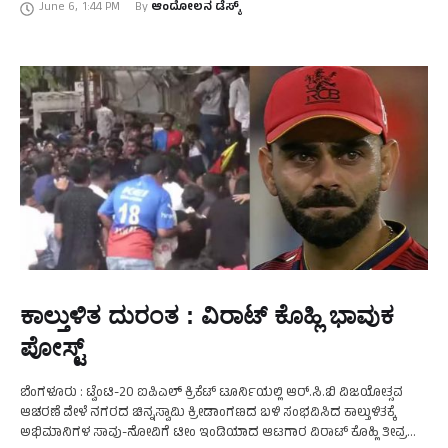
June 6
,
1:44 PM
By 
ಆಂದೋಲನ ಡೆಸ್ಕ್
ಕಾಲ್ತುಳಿತ ದುರಂತ : ವಿರಾಟ್‌ ಕೊಹ್ಲಿ ಭಾವುಕ
ಪೋಸ್ಟ್‌
ಬೆಂಗಳೂರು : ಟ್ವೆಂಟಿ-20 ಐಪಿಎಲ್ ಕ್ರಿಕೆಟ್ ಟೂರ್ನಿಯಲ್ಲಿ ಆರ್.ಸಿ.ಬಿ ವಿಜಯೋತ್ಸವ
ಆಚರಣೆ ವೇಳೆ ನಗರದ ಚಿನ್ನಸ್ವಾಮಿ ಕ್ರೀಡಾಂಗಣದ ಬಳಿ ಸಂಭವಿಸಿದ ಕಾಲ್ತುಳಿತಕ್ಕೆ
ಅಭಿಮಾನಿಗಳ ಸಾವು-ನೋವಿಗೆ ಟೀಂ ಇಂಡಿಯಾದ ಆಟಗಾರ ವಿರಾಟ್ ಕೊಹ್ಲಿ ತೀವ್ರ