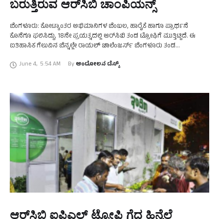
ಬರುತ್ತಿರುವ ಆರ್‌ಸಿಬಿ ಚಾಂಪಿಯನ್ಸ್‌
ಬೆಂಗಳೂರು: ಕೋಟ್ಯಾಂತರ ಅಭಿಮಾನಿಗಳ ಬೆಂಬಲ, ಹಾರೈಕೆ ಹಾಗೂ ಪ್ರಾರ್ಥನೆ
ಕೊನೆಗೂ ಫಲಿಸಿದ್ದು, 18ನೇ ಪ್ರಯತ್ನದಲ್ಲಿ ಆರ್‌ಸಿಬಿ ತಂಡ ಟ್ರೋಫಿಗೆ ಮುತ್ತಿಟ್ಟಿದೆ. ಈ
ಐತಿಹಾಸಿಕ ಗೆಲುವಿನ ಬೆನ್ನಲ್ಲೇ ರಾಯಲ್‌ ಚಾಲೆಂಜರ್ಸ್‌ ಬೆಂಗಳೂರು ತಂಡ
ವಿಜಯೋತ್ಸವದ ಮೆರವಣಿಗೆಯನ್ನು ಘೋಷಣೆ ಮಾಡಿದೆ. ಇಂದು ಸಂಜೆ 5 …
June 4
,
5:54 AM
By 
ಆಂದೋಲನ ಡೆಸ್ಕ್
ಆರ್‌ಸಿಬಿ ಐಪಿಎಲ್‌ ಟ್ರೋಫಿ ಗೆದ್ದ ಹಿನ್ನೆಲೆ