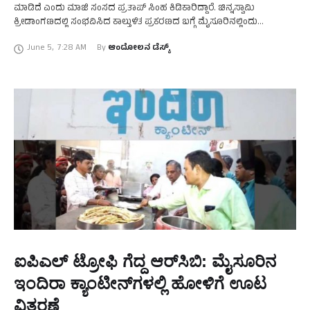
ಮಾಡಿದೆ ಎಂದು ಮಾಜಿ ಸಂಸದ ಪ್ರತಾಪ್‌ ಸಿಂಹ ಕಿಡಿಕಾರಿದ್ದಾರೆ. ಚಿನ್ನಸ್ವಾಮಿ
ಕ್ರೀಡಾಂಗಣದಲ್ಲಿ ಸಂಭವಿಸಿದ ಕಾಲ್ತುಳಿತ ಪ್ರಕರಣದ ಬಗ್ಗೆ ಮೈಸೂರಿನಲ್ಲಿಂದು
ಮಾಧ್ಯಮದವರೊಂದಿಗೆ ಮಾತನಾಡಿದ ಅವರು, ಸರ್ಕಾರದ ಬೇಜವಾಬ್ದಾರಿತನದಿಂದ
June 5
,
7:28 AM
By 
ಆಂದೋಲನ ಡೆಸ್ಕ್
ಸಂಭ್ರಮಾಚರಣೆ ಶೋಕಾಚರಣೆ …
ಐಪಿಎಲ್‌ ಟ್ರೋಫಿ ಗೆದ್ದ ಆರ್‌ಸಿಬಿ: ಮೈಸೂರಿನ
ಇಂದಿರಾ ಕ್ಯಾಂಟೀನ್‌ಗಳಲ್ಲಿ ಹೋಳಿಗೆ ಊಟ
ವಿತರಣೆ