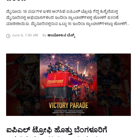
ಮೈಸೂರು: 18 ವರ್ಷಗಳ ಬಳಿಕ ಆರ್‌ಸಿಬಿ ಐಪಿಎಲ್‌ ಟ್ರೋಫಿ ಗೆದ್ದ ಹಿನ್ನೆಲೆಯಲ್ಲಿ
ಮೈಸೂರಿನಲ್ಲಿ ಅಭಿಮಾನಿಗಳಿಂದ ಇಂದಿರಾ ಕ್ಯಾಂಟೀನ್‌ಗಳಲ್ಲಿ ಹೋಳಿಗೆ ವಿತರಣೆ
ಮಾಡಲಾಯಿತು. ಮೈಸೂರಿನಲ್ಲಿರುವ ಒಟ್ಟು 16 ಇಂದಿರಾ ಕ್ಯಾಂಟೀನ್‌ಗಳಲ್ಲೂ ಹೋಳಿಗೆ
ಊಟ ನಡೆಯುತ್ತಿದ್ದು, ಕೆ.ಆರ್.ಬ್ಯಾಂಕ್ ಅಧ್ಯಕ್ಷ ಬಸವರಾಜು ಬಸಪ್ಪ, ಸುಬ್ಬಣ್ಣ, ಸಮಾಜ …
June 4
,
7:40 AM
By 
ಆಂದೋಲನ ಡೆಸ್ಕ್
ಐಪಿಎಲ್‌ ಟ್ರೋಫಿ ಹೊತ್ತು ಬೆಂಗಳೂರಿಗೆ