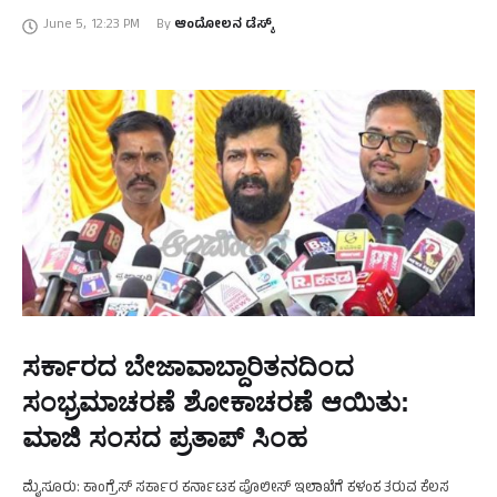
ಕಂಬನಿ ಮಿಡಿದಿದ್ದಾರೆ. ತಮ್ಮ ನೋವಿನ ಜೊತೆಗೆ ಕೊಹ್ಲಿ, …
June 5
,
12:23 PM
By 
ಆಂದೋಲನ ಡೆಸ್ಕ್
ಸರ್ಕಾರದ ಬೇಜಾವಾಬ್ದಾರಿತನದಿಂದ
ಸಂಭ್ರಮಾಚರಣೆ ಶೋಕಾಚರಣೆ ಆಯಿತು:
ಮಾಜಿ ಸಂಸದ ಪ್ರತಾಪ್‌ ಸಿಂಹ
ಮೈಸೂರು: ಕಾಂಗ್ರೆಸ್‌ ಸರ್ಕಾರ ಕರ್ನಾಟಕ ಪೊಲೀಸ್ ಇಲಾಖೆಗೆ ಕಳಂಕ‌ ತರುವ ಕೆಲಸ