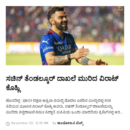
ಸಚಿನ್‌ ತೆಂಡಲ್ಕೂರ್‌ ದಾಖಲೆ ಮುರಿದ ವಿರಾಟ್‌
ಕೊಹ್ಲಿ
ಹೊಸದಿಲ್ಲಿ : ಭಾರತ ದಕ್ಷಿಣ ಆಫ್ರಿಕಾ ವಿರುದ್ಧ ಮೊದಲ ಏಕದಿನ ಪಂದ್ಯದಲ್ಲಿ ಶತಕ
ಸಿಡಿಸುವ ಮೂಲಕ ವಿರಾಟ್ ಕೊಹ್ಲಿ ಅವರು, ಸಚಿನ್ ತೆಂಡೂಲ್ಕರ್ ದಾಖಲೆಯನ್ನು
ಮುರಿದು ವಿಶ್ವದಾಖಲೆ ನಿರ್ಮಿಸಿದ್ದಾರೆ. ಐಸಿಸಿಯ ಒಂದು ಮಾದರಿಯ ಕ್ರಿಕೆಟ್‌ನಲ್ಲಿ ಅತಿ
ಹೆಚ್ಚು ಶತಕ ಸಿಡಿಸಿದ ದಾಖಲೆಗೆ …
November 30
,
12:35 PM
By 
ಆಂದೋಲನ ಡೆಸ್ಕ್