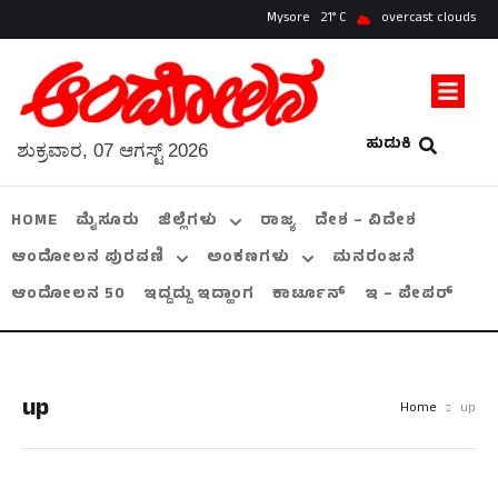
Mysore
21
overcast clouds
ಹುಡುಕಿ
ಶುಕ್ರವಾರ, 07 ಆಗಸ್ಟ್ 2026
HOME
ಮೈಸೂರು
ಜಿಲ್ಲೆಗಳು
ರಾಜ್ಯ
ದೇಶ – ವಿದೇಶ
ಆಂದೋಲನ ಪುರವಣಿ
ಅಂಕಣಗಳು
ಮನರಂಜನೆ
ಆಂದೋಲನ 50
ಇದ್ದದ್ದು ಇದ್ಹಾಂಗ
ಕಾರ್ಟೂನ್
ಇ – ಪೇಪರ್
up
Home
up