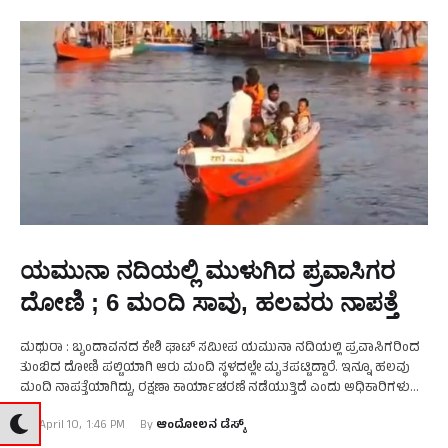
ಯಮುನಾ ನದಿಯಲ್ಲಿ ಮುಳುಗಿದ ಪ್ರವಾಸಿಗರ
ದೋಣಿ ; 6 ಮಂದಿ ಸಾವು, ಹಲವರು ನಾಪತ್ತೆ
ಮಥುರಾ : ಬೃಂದಾವನದ ಕೇಶಿ ಘಾಟ್ ಸಮೀಪ ಯಮುನಾ ನದಿಯಲ್ಲಿ ಪ್ರವಾಸಿಗರಿಂದ
ತುಂಬಿದ ದೋಣಿ ಪಲ್ಟಿಯಾಗಿ ಆರು ಮಂದಿ ಸ್ಥಳದಲ್ಲೇ ಮೃತಪಟ್ಟಿದ್ದಾರೆ. ಇನ್ನೂ ಹಲವು
ಮಂದಿ ನಾಪತ್ತೆಯಾಗಿದ್ದು, ರಕ್ಷಣಾ ಕಾರ್ಯಾಚರಣೆ ನಡೆಯುತ್ತಿದೆ ಎಂದು ಅಧಿಕಾರಿಗಳು
ತಿಳಿಸಿದ್ದಾರೆ. ಪಂಜಾಬ್‌ನಿಂದ ಬಂದ ಸುಮಾರು 25 …
April 10
,
1:46 PM
By 
ಆಂದೋಲನ ಡೆಸ್ಕ್