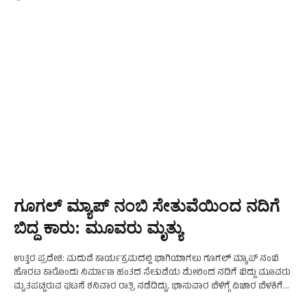
ಗೂಗಲ್ ಮ್ಯಾಪ್ ನಂಬಿ ಸೇತುವೆಯಿಂದ ನದಿಗೆ
ಬಿದ್ದ ಕಾರು: ಮೂವರು ಮೃತ್ಯು
ಉತ್ತರ ಪ್ರದೇಶ: ಮದುವೆ ಕಾರ್ಯಕ್ರಮದಲ್ಲಿ ಭಾಗಿಯಾಗಲು ಗೂಗಲ್ ಮ್ಯಾಪ್ ನಂಬಿ
ಹೊರಟ ಕಾರೊಂದು ನಿರ್ಮಾಣ ಹಂತದ ಸೇತುವೆಯ ಮೇಲಿಂದ ನದಿಗೆ ಬಿದ್ದು ಮೂವರು
ಮೃತಪಟ್ಟಿರುವ ಘಟನೆ ಶನಿವಾರ ರಾತ್ರಿ ನಡೆದಿದ್ದು, ಭಾನುವಾರ ಬೆಳಿಗ್ಗೆ ವಿಚಾರ ಬೆಳಕಿಗೆ
ಬಂದಿದೆ. ಘಟನೆಯಲ್ಲಿ ಮೃತಪಟ್ಟವರನ್ನು ವಿವೇಕ್ …