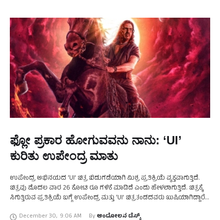
ಫ್ಲೋ ಪ್ರಕಾರ ಹೋಗುವವನು ನಾನು: ‘UI’
ಕುರಿತು ಉಪೇಂದ್ರ ಮಾತು
ಉಪೇಂದ್ರ ಅಭಿನಯದ ‘UI’ ಚಿತ್ರ ಬಿಡುಗಡೆಯಾಗಿ ಮಿಶ್ರ ಪ್ರತಿಕ್ರಿಯೆ ವ್ಯಕ್ತವಾಗುತ್ತಿದೆ.
ಚಿತ್ರವು ಮೊದಲ ವಾರ 26 ಕೋಟಿ ರೂ ಗಳಿಕೆ ಮಾಡಿದೆ ಎಂದು ಹೇಳಲಾಗುತ್ತಿದೆ. ಚಿತ್ರಕ್ಕೆ
ಸಿಗುತ್ತಿರುವ ಪ್ರತಿಕ್ರಿಯೆ ಬಗ್ಗೆ ಉಪೇಂದ್ರ ಮತ್ತು ‘UI’ ಚಿತ್ರತಂಡದವರು ಖುಷಿಯಾಗಿದ್ದಾರೆ.
ಇದೇ ಸಂಭ್ರಮದಲ್ಲಿ ಕೇಕು …
December 30
,
9:06 AM
By 
ಆಂದೋಲನ ಡೆಸ್ಕ್