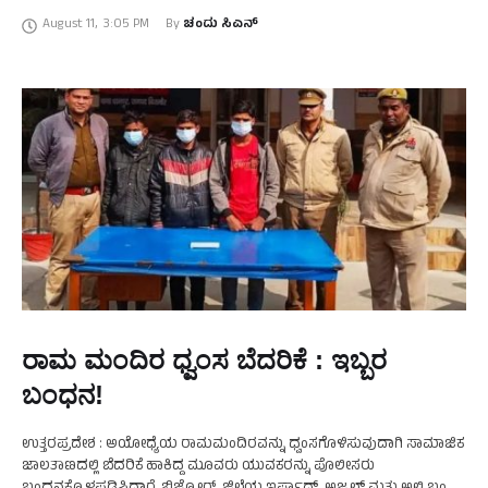
ಹಲವಾರು ತಗ್ಗು ಪ್ರದೇಶಗಳು ಸಂಪೂರ್ಣ ಜಲಾವೃತವಾಗಿವೆ. ಇನ್ನು ಭರ್ಜರಿ
August 11
,
3:05 PM
By 
ಚಂದು ಸಿಎನ್
ಮಳೆಯಾಗಿರುವ …
ರಾಮ ಮಂದಿರ ಧ್ವಂಸ ಬೆದರಿಕೆ : ಇಬ್ಬರ
ಬಂಧನ!
ಉತ್ತರಪ್ರದೇಶ : ಅಯೋಧ್ಯೆಯ ರಾಮಮಂದಿರವನ್ನು ಧ್ವಂಸಗೊಳಿಸುವುದಾಗಿ ಸಾಮಾಜಿಕ
ಜಾಲತಾಣದಲ್ಲಿ ಬೆದರಿಕೆ ಹಾಕಿದ್ದ ಮೂವರು ಯುವಕರನ್ನು ಪೊಲೀಸರು