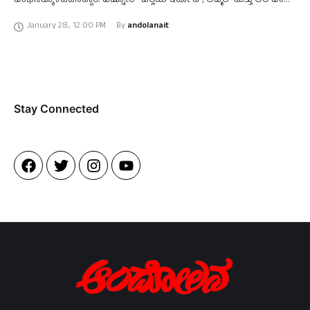
ಬಂಧನಕ್ಕೊಳಪಡಿಸಿದ್ದಾರೆ. ಬಿಜ್ನೋರ್‌ ಜಿಲ್ಲೆಯ ಇರ್ಷಾದ್‌, ಅಜ್ಮಲ್‌ ಮತ್ತು ಅಲಿ ಬಂಧಿತ
ಆರೋಪಿಗಳು. ಸಾಮಾಜಿಕ ಜಾಲತಾಣಗಳಲ್ಲಿ ಹಲವು ಫೇಕ್‌ ಅಕೌಂಟ್‌ ಗಳನ್ನು
January 28
,
12:00 PM
By 
andolanait
ಸೃಷ್ಟಿಸಿಕೊಂಡಿದ್ದ ಈ ಮೂವರೂ …
Stay Connected​