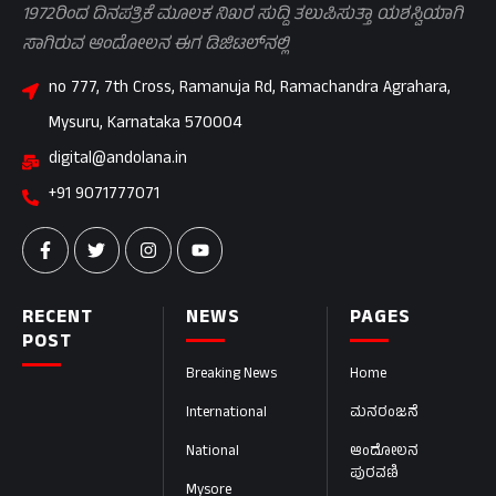
1972ರಿಂದ ದಿನಪತ್ರಿಕೆ ಮೂಲಕ ನಿಖರ ಸುದ್ದಿ ತಲುಪಿಸುತ್ತಾ ಯಶಸ್ವಿಯಾಗಿ
ಸಾಗಿರುವ ಆಂದೋಲನ ಈಗ ಡಿಜಿಟಲ್‌ನಲ್ಲಿ
no 777, 7th Cross, Ramanuja Rd, Ramachandra Agrahara,
Mysuru, Karnataka 570004
digital@andolana.in
+91 9071777071
RECENT
NEWS
PAGES
POST
Breaking News
Home
International
ಮನರಂಜನೆ
National
ಆಂದೋಲನ
ಪುರವಣಿ
Mysore