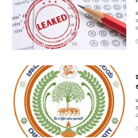
ಜ
ಸ
ನ
ಪ
ಚ
ವ
ವ
ಚ