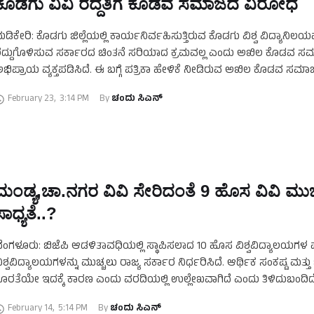
ಕೊಡಗು ವಿವಿ ರದ್ದತಿಗೆ ಕೊಡವ ಸಮಾಜದ ವಿರೋಧ
ಡಿಕೇರಿ: ಕೊಡಗು ಜಿಲ್ಲೆಯಲ್ಲಿ ಕಾರ್ಯನಿರ್ವಹಿಸುತ್ತಿರುವ ಕೊಡಗು ವಿಶ್ವ ವಿದ್ಯಾನಿಲಯ
ದ್ದುಗೊಳಿಸುವ ಸರ್ಕಾರದ ಚಿಂತನೆ ಸರಿಯಾದ ಕ್ರಮವಲ್ಲ ಎಂದು ಅಖಿಲ ಕೊಡವ 
ಭಿಪ್ರಾಯ ವ್ಯಕ್ತಪಡಿಸಿದೆ. ಈ ಬಗ್ಗೆ ಪತ್ರಿಕಾ ಹೇಳಿಕೆ ನೀಡಿರುವ ಅಖಿಲ ಕೊಡವ ಸಮಾಜ
ರದಂಡ ಸುಬ್ರಮಣಿ ಕಾವೇರಪ್ಪ, …
February 23
,
3:14 PM
By 
ಚಂದು ಸಿಎನ್
ಮಂಡ್ಯ,ಚಾ.ನಗರ ವಿವಿ ಸೇರಿದಂತೆ 9 ಹೊಸ ವಿವಿ ಮುಚ
ಸಾಧ್ಯತೆ..?
ೆಂಗಳೂರು: ಬಿಜೆಪಿ ಆಡಳಿತಾವಧಿಯಲ್ಲಿ ಸ್ಥಾಪಿಸಲಾದ 10 ಹೊಸ ವಿಶ್ವವಿದ್ಯಾಲಯಗಳ ಪ
ಿಶ್ವವಿದ್ಯಾಲಯಗಳನ್ನು ಮುಚ್ಚಲು ರಾಜ್ಯ ಸರ್ಕಾರ ನಿರ್ಧರಿಸಿದೆ. ಆರ್ಥಿಕ ಸಂಕಷ್ಟ ಮತ್ತ
ೊರತೆಯೇ ಇದಕ್ಕೆ ಕಾರಣ ಎಂದು ವರದಿಯಲ್ಲಿ ಉಲ್ಲೇಖವಾಗಿದೆ ಎಂದು ತಿಳಿದುಬಂದಿದ
ಿಶ್ವವಿದ್ಯಾಲಯವನ್ನು ಮಾತ್ರ ಉಳಿಸಿಕೊಳ್ಳಲಾಗಿದೆ. …
February 14
,
5:14 PM
By 
ಚಂದು ಸಿಎನ್