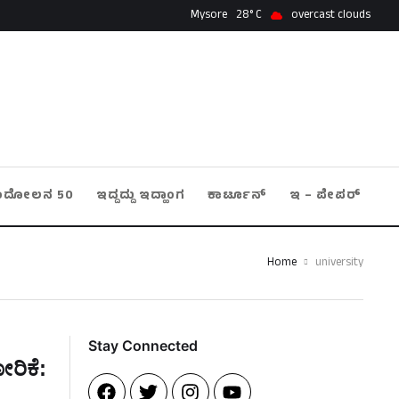
Mysore
28
overcast clouds
ಂದೋಲನ 50
ಇದ್ದದ್ದು ಇದ್ಹಾಂಗ
ಕಾರ್ಟೂನ್
ಇ – ಪೇಪರ್
Home
university
Stay Connected​
ಸೋರಿಕೆ: