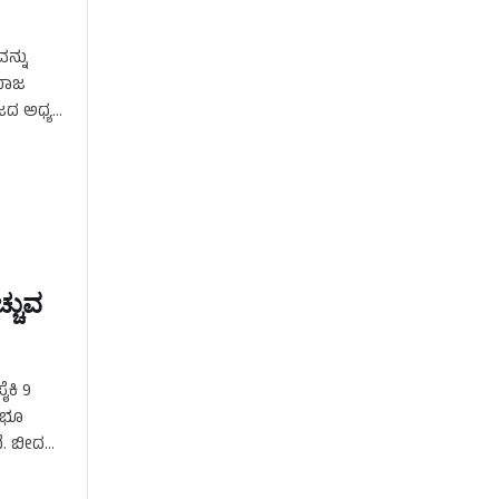
ವನ್ನು
ಸಮಾಜ
ದ ಅಧ್ಯಕ್ಷ
್ಚುವ
ೈಕಿ 9
ು ಭೂ
ೆ. ಬೀದರ್