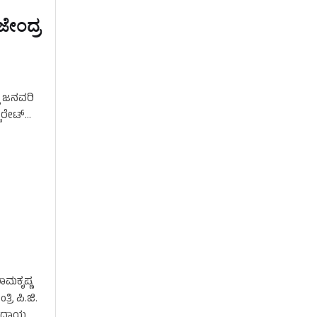
ೇಂದ್ರ
ಲಿ ಜನವರಿ
ರೇಟ್‌
ಾಮಕೃಷ್ಣ
ಿ ಪಿ.ಜಿ.
್‌ ವಿದಾಯ