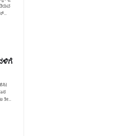
ಾಡಿರುವ
್‌
ಳಿಗೆ
ಿಸಿ)
ದಾನ
 ತೀರ್ಪು