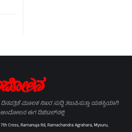
 ದಿನಪತ್ರಿಕೆ ಮೂಲಕ ನಿಖರ ಸುದ್ದಿ ತಲುಪಿಸುತ್ತಾ ಯಶಸ್ವಿಯಾಗಿ
 ಆಂದೋಲನ ಈಗ ಡಿಜಿಟಲ್‌ನಲ್ಲಿ
 7th Cross, Ramanuja Rd, Ramachandra Agrahara, Mysuru,