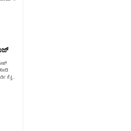
ಜ್‌
ರಾಜ್
ನೀಡಿ
 ಕೆತ್ತನೆ