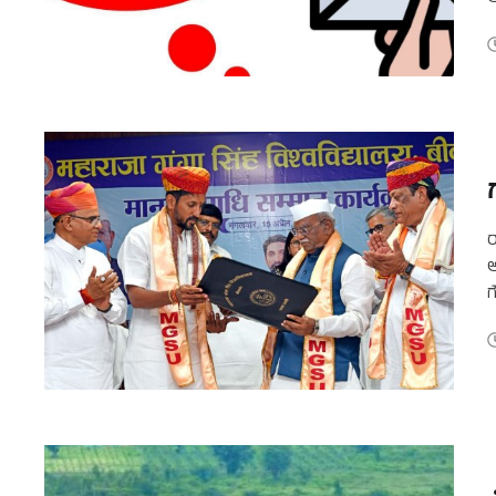
ಉ
ರ
ಅ
ಗ
ಮ