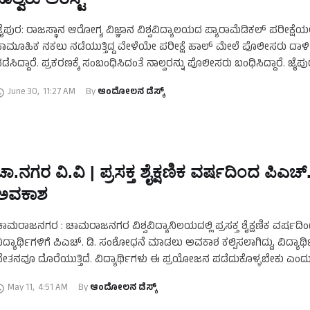
ೈಪುರ: ರಾಜಸ್ಥಾನ ಆರೋಗ್ಯ ವಿಜ್ಞಾನ ವಿಶ್ವವಿದ್ಯಾಲಯದ ಪ್ಯಾರಾಮೆಡಿಕಲ್‌ ಪರೀಕ್ಷೆಯಲ್
ಾಮೂಹಿಕ ನಕಲು ನಡೆಯುತ್ತಿದ್ದ ವೇಳೆಯೇ ಪರೀಕ್ಷೆ ಹಾಲ್‌ ಮೇಲೆ ಪೊಲೀಸರು ದಾಳಿ
ಡೆಸಿದ್ದಾರೆ. ಪ್ರಕರಣಕ್ಕೆ ಸಂಬಂಧಿಸಿದಂತೆ ನಾಲ್ವರನ್ನು ಪೊಲೀಸರು ಬಂಧಿಸಿದ್ದಾರೆ. ಜೈಪ
್ರಭಾದೇವಿ ಮೆಮೋರಿಯಲ್‌ ಪಿಜಿ ಕಾಲೇಜಿನ ಪರೀಕ್ಷಾ ಕೇಂದ್ರದಲ್ಲಿ ನಕಲು …
June 30
,
11:27 AM
By 
ಆಂದೋಲನ ಡೆಸ್ಕ್
ಚಾ.ನಗರ ವಿ.ವಿ | ಪ್ರಸಕ್ತ ಶೈಕ್ಷಣಿಕ ವರ್ಷದಿಂದ ಪಿಎಚ್‌.
ಅವಕಾಶ
ಾಮರಾಜನಗರ : ಚಾಮರಾಜನಗರ ವಿಶ್ವವಿದ್ಯಾನಿಲಯದಲ್ಲಿ ಪ್ರಸಕ್ತ ಶೈಕ್ಷಣಿಕ ವರ್ಷದಿ
ಿದ್ಯಾರ್ಥಿಗಳಿಗೆ ಪಿಎಚ್. ಡಿ. ಸಂಶೋಧನೆ ಮಾಡಲು ಅವಕಾಶ ಕಲ್ಪಿಸಲಾಗಿದ್ದು, ವಿದ್ಯಾರ್ಥ
ೇತನವೂ ದೊರೆಯುತ್ತಿದೆ. ವಿದ್ಯಾರ್ಥಿಗಳು ಈ ಪ್ರಯೋಜನ ಪಡೆದುಕೊಳ್ಳಬೇಕು ಎಂದ
ಾಮರಾಜನಗರ ವಿವಿ ಕುಲಸಚಿವ ಪ್ರೊ. ಕೆ. ಎಂ. ಮಹಾದೇವನ್ ತಿಳಿಸಿದರು. …
May 11
,
4:51 AM
By 
ಆಂದೋಲನ ಡೆಸ್ಕ್