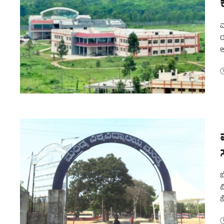
ಮ
ರ
ಅ
ಪ
ಬ
ವ
ಕ
ವ