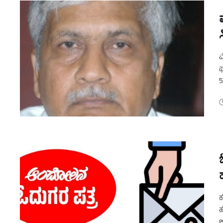
ಮ
ಘ
5
ನ
ಕ
ಹ
ಆ