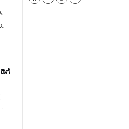
ಲಿ
ುರ
ಡಿಗೆ
ಂದ
ಿ
ು