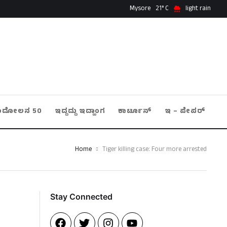
Mysore
21
light rain
ಂದೋಲನ 50
ಇದ್ದದ್ದು ಇದ್ಹಾಂಗ
ಕಾರ್ಟೂನ್
ಇ – ಪೇಪರ್
Home
Tiger killing case: Four more arrested
Stay Connected​