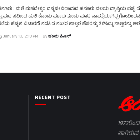
ನೂರು : ಮಲೆ ಮಹದೇಶ್ವರ ವನ್ಯಜೀವಿಧಾಮದ ಹನೂರು ವಲಯ ವ್ಯಾಪ್ತಿಯ ಪಚ್ಚೆ ದೊ
್ರಾಮದ ಸಮೀಪ ಹುಲಿ ಕೊಂದು ಮೂರು ತುಂಡು ಮಾಡಿ ನಾಪತ್ತೆಯಾಗಿದ್ದ ಗೋವಿಂದನನ್ನ
ಡೆದು ಹೆಚ್ಚಿನ ವಿಚಾರಣೆ ನಡೆಸಿದ ನಂತರ ನಾಲ್ವರ ಹೆಸರನ್ನು ತಿಳಿಸಿದ್ದು ನಾಲ್ವರನ್ನು ಅರ
January 10
,
2:18 PM
By 
ಚಂದು ಸಿಎನ್
RECENT POST
1972ರಿಂದ
ಸಾಗಿರುವ