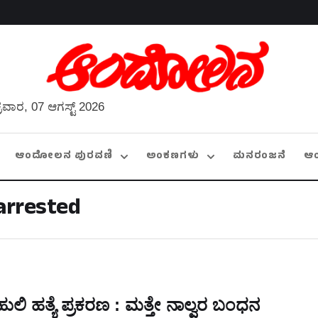
್ರವಾರ, 07 ಆಗಸ್ಟ್ 2026
ಆಂದೋಲನ ಪುರವಣಿ
ಅಂಕಣಗಳು
ಮನರಂಜನೆ
ಆ
 arrested
ಹುಲಿ ಹತ್ಯೆ ಪ್ರಕರಣ : ಮತ್ತೇ ನಾಲ್ವರ ಬಂಧನ