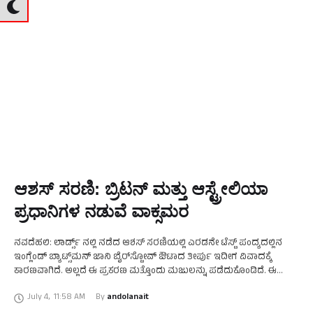
ಆಶಸ್ ಸರಣಿ: ಬ್ರಿಟನ್ ಮತ್ತು ಆಸ್ಟ್ರೇಲಿಯಾ
ಪ್ರಧಾನಿಗಳ ನಡುವೆ ವಾಕ್ಸಮರ
ನವದೆಹಲಿ: ಲಾರ್ಡ್ಸ್ ನಲ್ಲಿ ನಡೆದ ಆಶಸ್ ಸರಣಿಯಲ್ಲಿ ಎರಡನೇ ಟೆಸ್ಟ್ ಪಂದ್ಯದಲ್ಲಿನ
ಇಂಗ್ಲೆಂಡ್ ಬ್ಯಾಟ್ಸ್‌ಮನ್ ಜಾನಿ ಬೈರ್‌ಸ್ಟೋವ್ ಔಟಾದ ತೀರ್ಪು ಇದೀಗ ವಿವಾದಕ್ಕೆ
ಕಾರಣವಾಗಿದೆ. ಅಲ್ಲದೆ ಈ ಪ್ರಕರಣ ಮತ್ತೊಂದು ಮಜುಲನ್ನು ಪಡೆದುಕೊಂಡಿದೆ. ಈ
ಪ್ರಕರಣದಲ್ಲಿ ಬೆನ್ ಸ್ಟೋಕ್ಸ್ ತಂಡವನ್ನು ಬೆಂಬಲಿಸಿರುವ ಬ್ರಿಟನ್ …
July 4
,
11:58 AM
By 
andolanait