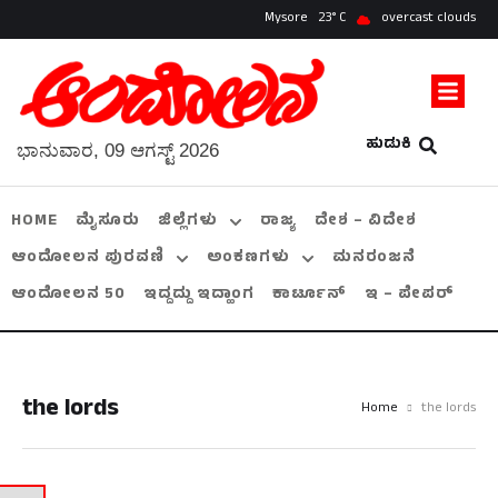
Mysore
23
overcast clouds
ಹುಡುಕಿ
ಭಾನುವಾರ, 09 ಆಗಸ್ಟ್ 2026
HOME
ಮೈಸೂರು
ಜಿಲ್ಲೆಗಳು
ರಾಜ್ಯ
ದೇಶ – ವಿದೇಶ
ಆಂದೋಲನ ಪುರವಣಿ
ಅಂಕಣಗಳು
ಮನರಂಜನೆ
ಆಂದೋಲನ 50
ಇದ್ದದ್ದು ಇದ್ಹಾಂಗ
ಕಾರ್ಟೂನ್
ಇ – ಪೇಪರ್
the lords
Home
the lords