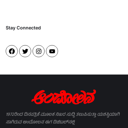
Stay Connected​
1972ರಿಂದ ದಿನಪತ್ರಿಕೆ ಮೂಲಕ ನಿಖರ ಸುದ್ದಿ ತಲುಪಿಸುತ್ತಾ ಯಶಸ್ವಿಯಾಗಿ
ಸಾಗಿರುವ ಆಂದೋಲನ ಈಗ ಡಿಜಿಟಲ್‌ನಲ್ಲಿ