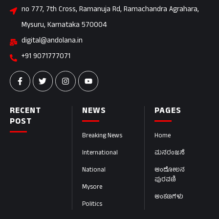
no 777, 7th Cross, Ramanuja Rd, Ramachandra Agrahara,
Mysuru, Karnataka 570004
digital@andolana.in
+91 9071777071
RECENT
NEWS
PAGES
POST
Breaking News
Home
International
ಮನರಂಜನೆ
National
ಆಂದೋಲನ
ಪುರವಣಿ
Mysore
ಅಂಕಣಗಳು
Politics