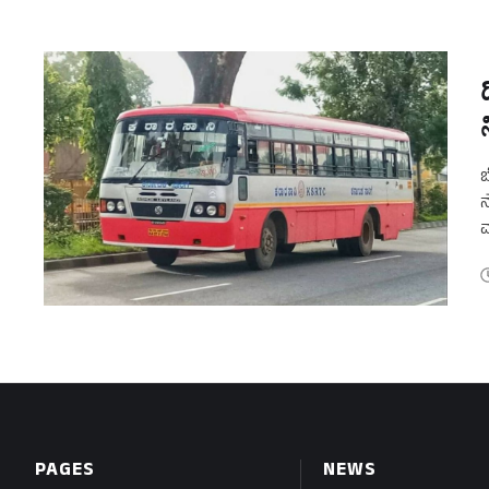
ಬ
ನ
ಮ
ತ
PAGES
NEWS