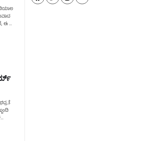
ಕೊಡಿಯಾಲ
ಾಮವಾದ
ೆ, ಈ …
್ಮ್‌
ದ್ರತೆ
್ಬಂದಿ
್