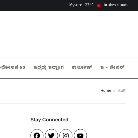
Mysore
23
broken clouds
ಂದೋಲನ 50
ಇದ್ದದ್ದು ಇದ್ಹಾಂಗ
ಕಾರ್ಟೂನ್
ಇ – ಪೇಪರ್
Home
staff
Stay Connected​