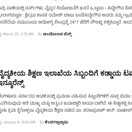
ಾತ್ರಿ ಪಾಳಿಯಲ್ಲಿ ನರ್ಸ್‌ಗಳು, ವೈದ್ಯರ ನಿಯೋಜನೆಗೆ ಜನತೆ ಒತ್ತಾಯ • ಸಿದ್ದೇಗೌಡ 
್ರೀರಂಗಪಟ್ಟಣ : ಕ್ಷೇತ್ರದ ಶಾಸಕ ರಮೇಶ್ ಬಾಬು ಬಂಡಿಸಿದ್ದೇಗೌಡ ಅವರು ತಮ್ಮ ಗ್ರ
ರಕೆರೆಯ ಸಮುದಾಯ ಆರೋಗ್ಯ ಕೇಂದ್ರಕ್ಕೆ 24*7 ಹೆರಿಗೆ ಸೌಲಭ್ಯ ಕಲ್ಪಿಸಿದ್ದಾರೆ. ಆದರ
March 25
,
3:15 AM
By 
ಆಂದೋಲನ ಡೆಸ್ಕ್
ವೈದ್ಯಕೀಯ ಶಿಕ್ಷಣ ಇಲಾಖೆಯ ಸಿಬ್ಬಂದಿಗೆ ಕಡ್ಡಾಯ ಟರ
ನ್ಶೂರೆನ್ಸ್‌
ೆಂಗಳೂರು: ಸರ್ಕಾರದ ಆಡಳಿತದಲ್ಲಿ ಪ್ರಮುಖ ವಹಿಸುವ ಸಿಬ್ಬಂದಿಗಳಿಗೆ ಸೂಕ್ತ ವಿಮಾ ಭ
ದಗಿಸುವುದು ಅತಿ ಮುಖ್ಯ ಮತ್ತು ಅತ್ಯಂತ ಜವಾಬ್ದಾರಿ ಕಾರ್ಯವಾಗಿದೆ. ಈ ನಿಟ್ಟಿನಲ್ಲಿ ಸಿಬ
್ನೇಹಿ ಕ್ರಮ ಕೈಗೊಳ್ಳಲು ವೈದ್ಯಕೀಯ ಶಿಕ್ಷಣ ಸಚಿವ ಡಾ‌. ಶರಣಪ್ರಕಾಶ್ ಆರ್. ಪಾಟೀಲ
ುಂದಾಗಿದ್ದಾರೆ. …
January 4
,
9:03 AM
By 
ಕೆಂಡಗಣ್ಣಸ್ವಾಮಿ