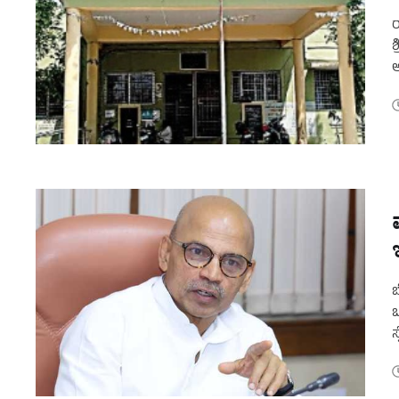
ರ
ಶ
ಅ
ಇ
ಬ
ಒ
ಸ
ಮ