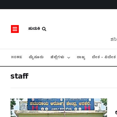
ಹುಡುಕಿ
ಶನಿ
HOME
ಮೈಸೂರು
ಜಿಲ್ಲೆಗಳು
ರಾಜ್ಯ
ದೇಶ – ವಿದೇಶ
staff