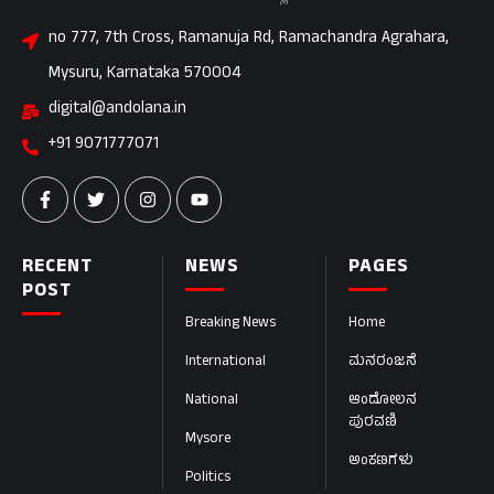
no 777, 7th Cross, Ramanuja Rd, Ramachandra Agrahara,
Mysuru, Karnataka 570004
digital@andolana.in
+91 9071777071
RECENT
NEWS
PAGES
POST
Breaking News
Home
International
ಮನರಂಜನೆ
National
ಆಂದೋಲನ
ಪುರವಣಿ
Mysore
ಅಂಕಣಗಳು
Politics