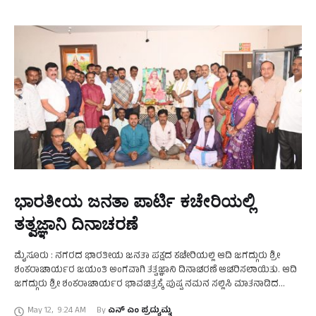
ಭಾರತೀಯ ಜನತಾ ಪಾರ್ಟಿ ಕಚೇರಿಯಲ್ಲಿ
ತತ್ವಜ್ಞಾನಿ ದಿನಾಚರಣೆ
ಮೈಸೂರು : ನಗರದ ಭಾರತೀಯ ಜನತಾ ಪಕ್ಷದ ಕಚೇರಿಯಲ್ಲಿ ಆದಿ ಜಗದ್ಗುರು ಶ್ರೀ
ಶಂಕರಾಚಾರ್ಯರ ಜಯಂತಿ ಅಂಗವಾಗಿ ತತ್ವಜ್ಞಾನಿ ದಿನಾಚರಣೆ ಆಚರಿಸಲಾಯಿತು. ಆದಿ
ಜಗದ್ಗುರು ಶ್ರೀ ಶಂಕರಾಚಾರ್ಯರ ಭಾವಚಿತ್ರಕ್ಕೆ ಪುಷ್ಪ ನಮನ ಸಲ್ಲಿಸಿ ಮಾತನಾಡಿದ
ಶಾಸಕರಾದ ಟಿಎಸ್. ಶ್ರೀವತ್ಸ ರವರು , …
May 12
,
9:24 AM
By 
ಎನ್‌ ಎಂ ಪ್ರದ್ಯುಮ್ನ