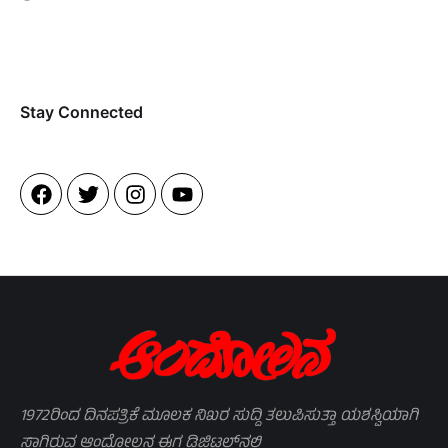
Stay Connected​
1972ರಿಂದ ದಿನಪತ್ರಿಕೆ ಮೂಲಕ ನಿಖರ ಸುದ್ದಿ ತಲುಪಿಸುತ್ತಾ ಯಶಸ್ವಿಯಾಗಿ
ಸಾಗಿರುವ ಆಂದೋಲನ ಈಗ ಡಿಜಿಟಲ್‌ನಲ್ಲಿ