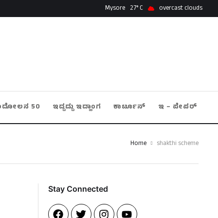
Mysore
27
overcast clouds
ಂದೋಲನ 50
ಇದ್ದದ್ದು ಇದ್ಹಾಂಗ
ಕಾರ್ಟೂನ್
ಇ – ಪೇಪರ್
Home
shakthi scheme
Stay Connected​