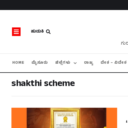
ಹುಡುಕಿ
ಗುರ
HOME
ಮೈಸೂರು
ಜಿಲ್ಲೆಗಳು
ರಾಜ್ಯ
ದೇಶ – ವಿದೇಶ
shakthi scheme