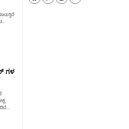
ಡುತ್ತಿದೆ
ಿತ
ರ್ ಗಳ
ೆ
್ಲಿ
ಿದೆ.