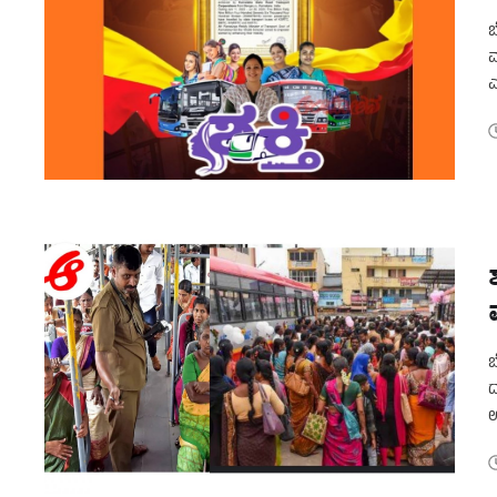
ಬ
ವ
ಎ
ಸ
ಬ
ದ
ಉ
ಆ