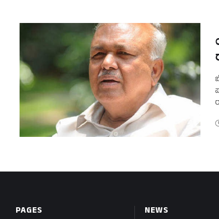
ಬ
ಪ
ರ
ರ
PAGES
NEWS