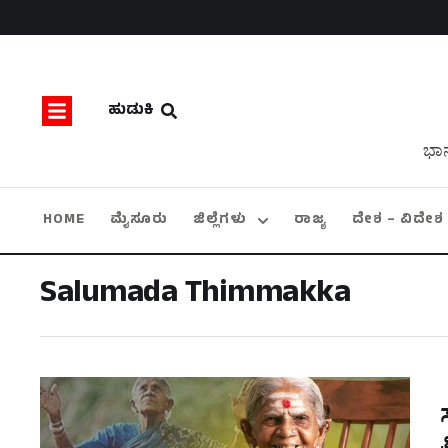
ಹುಡುಕಿ
ಭಾನ
HOME
ಮೈಸೂರು
ಜಿಲ್ಲೆಗಳು
ರಾಜ್ಯ
ದೇಶ – ವಿದೇಶ
Salumada Thimmakka
ತ