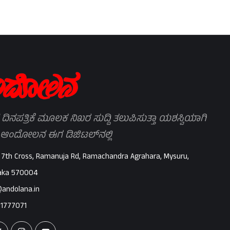
 ದಿನಪತ್ರಿಕೆ ಮೂಲಕ ನಿಖರ ಸುದ್ದಿ ತಲುಪಿಸುತ್ತಾ ಯಶಸ್ವಿಯಾಗಿ
 ಆಂದೋಲನ ಈಗ ಡಿಜಿಟಲ್‌ನಲ್ಲಿ
 7th Cross, Ramanuja Rd, Ramachandra Agrahara, Mysuru,
aka 570004
@andolana.in
71777071