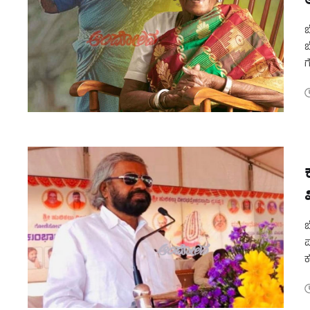
ಬ
ಬ
ಗ
ಮ
ಬ
ಪ
ಕ
ಎ