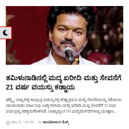
ತಮಿಳುನಾಡಿನಲ್ಲಿ ಮದ್ಯ ಖರೀದಿ ಮತ್ತು ಸೇವನೆಗೆ
21 ವರ್ಷ ವಯಸ್ಸು ಕಡ್ಡಾಯ
ಚೆನ್ನೈ: ರಾಜ್ಯದಲ್ಲಿ ಅಪ್ರಾಪ್ತ ವಯಸ್ಕರಲ್ಲಿ ಹೆಚ್ಚುತ್ತಿರುವ ಮದ್ಯ ಸೇವನೆಯನ್ನು ತಡೆಯಲು,
ತಮಿಳುನಾಡು ಸರ್ಕಾರವು ಎಲ್ಲಾ ರೀತಿಯ ಮದ್ಯ ಖರೀದಿ ಮತ್ತು ಸೇವನೆಗೆ 21 ವರ್ಷ
ವಯಸ್ಸನ್ನು ಕಡ್ಡಾಯಗೊಳಿಸಿದೆ. ರಾಜ್ಯಾದ್ಯಂತ 717 ಮದ್ಯದಂಗಡಿಗಳನ್ನು ಮುಚ್ಚಲು
ಸರ್ಕಾರ ಆದೇಶಿಸಿದೆ ಮತ್ತು ಹೊಸ ನಿರ್ದೇಶನಗಳನ್ನು ಉಲ್ಲಂಘಿಸುವವರ …
May 14
,
1:44 PM
By 
ಆಂದೋಲನ ಡೆಸ್ಕ್