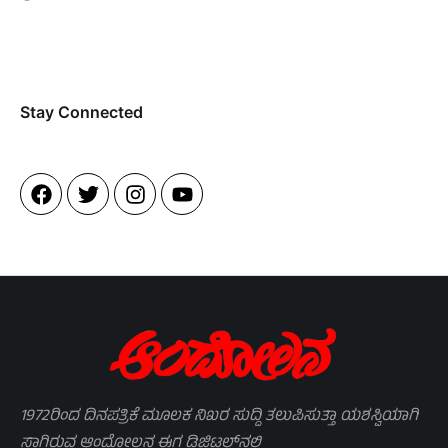
Stay Connected​
1972ರಿಂದ ದಿನಪತ್ರಿಕೆ ಮೂಲಕ ನಿಖರ ಸುದ್ದಿ ತಲುಪಿಸುತ್ತಾ ಯಶಸ್ವಿಯಾಗಿ
ಸಾಗಿರುವ ಆಂದೋಲನ ಈಗ ಡಿಜಿಟಲ್‌ನಲ್ಲಿ