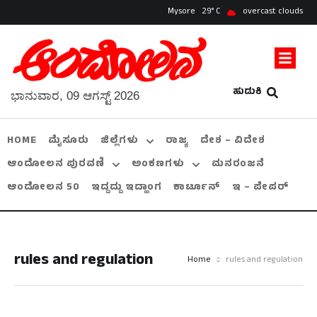
Mysore
29
overcast clouds
ಹುಡುಕಿ
ಭಾನುವಾರ, 09 ಆಗಸ್ಟ್ 2026
HOME
ಮೈಸೂರು
ಜಿಲ್ಲೆಗಳು
ರಾಜ್ಯ
ದೇಶ – ವಿದೇಶ
ಆಂದೋಲನ ಪುರವಣಿ
ಅಂಕಣಗಳು
ಮನರಂಜನೆ
ಆಂದೋಲನ 50
ಇದ್ದದ್ದು ಇದ್ಹಾಂಗ
ಕಾರ್ಟೂನ್
ಇ – ಪೇಪರ್
rules and regulation
Home
rules and regulation