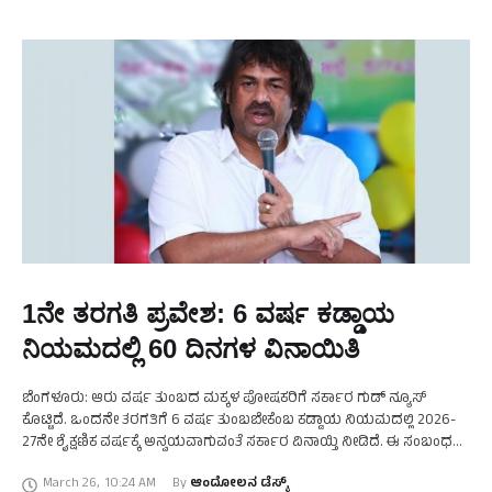
1ನೇ ತರಗತಿ ಪ್ರವೇಶ: 6 ವರ್ಷ ಕಡ್ಡಾಯ
ನಿಯಮದಲ್ಲಿ 60 ದಿನಗಳ ವಿನಾಯಿತಿ
ಬೆಂಗಳೂರು: ಆರು ವರ್ಷ ತುಂಬದ ಮಕ್ಕಳ ಪೋಷಕರಿಗೆ ಸರ್ಕಾರ ಗುಡ್ ನ್ಯೂಸ್
ಕೊಟ್ಟಿದೆ. ಒಂದನೇ ತರಗತಿಗೆ 6 ವರ್ಷ ತುಂಬಬೇಕೆಂಬ ಕಡ್ಡಾಯ ನಿಯಮದಲ್ಲಿ 2026-
27ನೇ ಶೈಕ್ಷಣಿಕ ವರ್ಷಕ್ಕೆ ಅನ್ವಯವಾಗುವಂತೆ ಸರ್ಕಾರ ವಿನಾಯ್ತಿ ನೀಡಿದೆ. ಈ ಸಂಬಂಧ
ವಿಧಾನಸಭೆಯಲ್ಲಿ ಶಿಕ್ಷಣ ಸಚಿವ ಮಧು …
March 26
,
10:24 AM
By 
ಆಂದೋಲನ ಡೆಸ್ಕ್