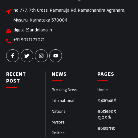
no 777, 7th Cross, Ramanuja Rd, Ramachandra Agrahara,
Mysuru, Karnataka 570004
digital@andolana.in
+91 9071777071
RECENT
NEWS
PAGES
POST
Breaking News
Home
International
ಮನರಂಜನೆ
National
ಆಂದೋಲನ
ಪುರವಣಿ
Mysore
ಅಂಕಣಗಳು
Politics