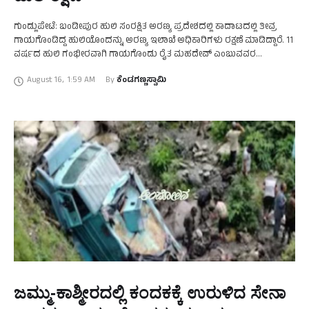
ಗುಂಡ್ಲುಪೇಟೆ: ಬಂಡೀಪುರ ಹುಲಿ ಸಂರಕ್ಷಿತ ಅರಣ್ಯ ಪ್ರದೇಶದಲ್ಲಿ ಕಾದಾಟದಲ್ಲಿ ತೀವ್ರ
ಗಾಯಗೊಂಡಿದ್ದ ಹುಲಿಯೊಂದನ್ನು ಅರಣ್ಯ ಇಲಾಖೆ ಅಧಿಕಾರಿಗಳು ರಕ್ಷಣೆ ಮಾಡಿದ್ದಾರೆ. 11
ವರ್ಷದ ಹುಲಿ ಗಂಭೀರವಾಗಿ ಗಾಯಗೊಂಡು ರೈತ ಮಹದೇವ್‌ ಎಂಬುವವರ
ಜಮೀನಿನಲ್ಲಿ ಬಿದ್ದಿತ್ತು. ವಿಷಯ ತಿಳಿದು ಸ್ಥಳಕ್ಕಾಗಮಿಸಿದ ಅರಣ್ಯ ಇಲಾಖೆ …
August 16
,
1:59 AM
By 
ಕೆಂಡಗಣ್ಣಸ್ವಾಮಿ
ಜಮ್ಮು-ಕಾಶ್ಮೀರದಲ್ಲಿ ಕಂದಕಕ್ಕೆ ಉರುಳಿದ ಸೇನಾ