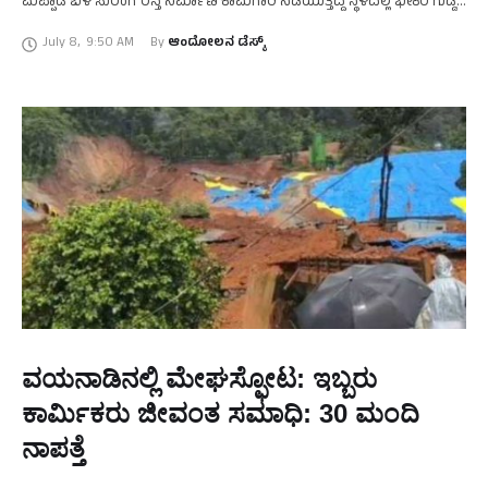
ಮೆಪ್ಪಾಡಿ ಬಳಿ ಸುರಂಗ ರಸ್ತೆ ನಿರ್ಮಾಣ ಕಾಮಗಾರಿ ನಡೆಯುತ್ತಿದ್ದ ಸ್ಥಳದಲ್ಲಿ ಭೀಕರ ಗುಡ್ಡ
ಕುಸಿತ ಸಂಭವಿಸಿ ಮೂವರು ಕಾರ್ಮಿಕರು ದುರ್ಮರಣಕ್ಕೀಡಾಗಿದ್ದಾರೆ. ನಾಪತ್ತೆಯಾಗಿರುವ
July 8
,
9:50 AM
By 
ಆಂದೋಲನ ಡೆಸ್ಕ್
…
ವಯನಾಡಿನಲ್ಲಿ ಮೇಘಸ್ಫೋಟ: ಇಬ್ಬರು
ಕಾರ್ಮಿಕರು ಜೀವಂತ ಸಮಾಧಿ: 30 ಮಂದಿ
ನಾಪತ್ತೆ