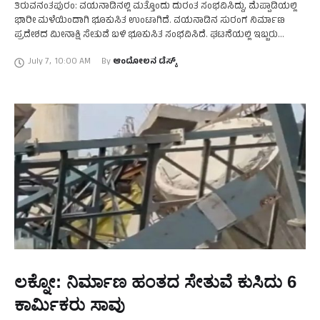
ತಿರುವನಂತಪುರಂ: ವಯನಾಡಿನಲ್ಲಿ ಮತ್ತೊಂದು ದುರಂತ ಸಂಭವಿಸಿದ್ದು, ಮೆಪ್ಪಾಡಿಯಲ್ಲಿ
ಭಾರೀ ಮಳೆಯಿಂದಾಗಿ ಭೂಕುಸಿತ ಉಂಟಾಗಿದೆ. ವಯನಾಡಿನ ಸುರಂಗ ನಿರ್ಮಾಣ
ಪ್ರದೇಶದ ಮೀನಾಕ್ಷಿ ಸೇತುವೆ ಬಳಿ ಭೂಕುಸಿತ ಸಂಭವಿಸಿದೆ. ಘಟನೆಯಲ್ಲಿ ಇಬ್ಬರು
ಕಾರ್ಮಿಕರು ಜೀವಂತ ಸಮಾಧಿಯಾಗಿದ್ದಾರೆ. ಸುಮಾರು 30ಕ್ಕೂ ಹೆಚ್ಚು ಮಂದಿ
July 7
,
10:00 AM
By 
ಆಂದೋಲನ ಡೆಸ್ಕ್
ಅವಶೇಷಗಳಡಿ ಸಿಲುಕಿಕೊಂಡಿದ್ದು, …
ಲಕ್ನೋ: ನಿರ್ಮಾಣ ಹಂತದ ಸೇತುವೆ ಕುಸಿದು 6
ಕಾರ್ಮಿಕರು ಸಾವು