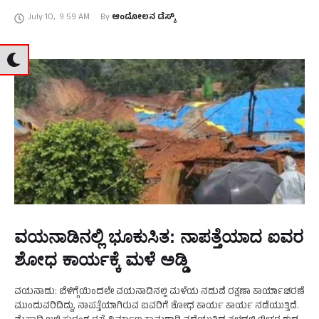
ಸರ್ವೇಯರ್ ರಾಕೇಶ್ ಗುಚೈತ್ ಮತ್ತು ಹಿಮಾಚಲ …
July 10
,
9:59 AM
By 
ಆಂದೋಲನ ಡೆಸ್ಕ್
ವಯನಾಡಿನಲ್ಲಿ ಭೂಕುಸಿತ: ನಾಪತ್ತೆಯಾದ ಐವರ
ಶೋಧ ಕಾರ್ಯಕ್ಕೆ ಮಳೆ ಅಡ್ಡಿ
ವಯನಾಡು: ಬೆಳಿಗ್ಗೆಯಿಂದಲೇ ವಯನಾಡಿನಲ್ಲಿ ಮಳೆಯ ನಡುವೆ ರಕ್ಷಣಾ ಕಾರ್ಯಾಚರಣೆ
ಮುಂದುವರಿದಿದ್ದು, ನಾಪತ್ತೆಯಾಗಿರುವ ಐವರಿಗೆ ಶೋಧ ಕಾರ್ಯ ಕಾರ್ಯ ನಡೆಯುತ್ತಿದೆ.