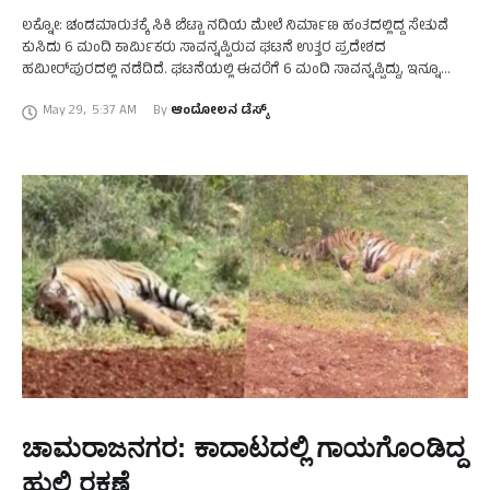
ಲಕ್ನೋ: ಚಂಡಮಾರುತಕ್ಕೆ ಸಿಕಿ ಬೆಟ್ಟಾ ನದಿಯ ಮೇಲೆ ನಿರ್ಮಾಣ ಹಂತದಲ್ಲಿದ್ದ ಸೇತುವೆ
ಕುಸಿದು 6 ಮಂದಿ ಕಾರ್ಮಿಕರು ಸಾವನ್ನಪ್ಪಿರುವ ಘಟನೆ ಉತ್ತರ ಪ್ರದೇಶದ
ಹಮೀರ್‌ಪುರದಲ್ಲಿ ನಡೆದಿದೆ. ಘಟನೆಯಲ್ಲಿ ಈವರೆಗೆ 6 ಮಂದಿ ಸಾವನ್ನಪ್ಪಿದ್ದು, ಇನ್ನೂ
ಅನೇಕರು ಅವಶೇಷಗಳಡಿ ಸಿಲುಕಿರುವ ಶಂಕೆ ವ್ಯಕ್ತವಾಗಿದೆ. …
May 29
,
5:37 AM
By 
ಆಂದೋಲನ ಡೆಸ್ಕ್
ಚಾಮರಾಜನಗರ: ಕಾದಾಟದಲ್ಲಿ ಗಾಯಗೊಂಡಿದ್ದ
ಹುಲಿ ರಕ್ಷಣೆ