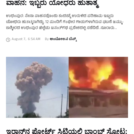
ವಾಹನ: ಇಬ್ಬರು ಯೋಧರು ಹುತಾತ್ಮ
ಉಧಂಪುರ: ಸೇನಾ ವಾಹನವೊಂದು ಕಂದಕಕ್ಕೆ ಉರುಳಿದ ಪರಿಣಾಮ ಇಬ್ಬರು
ಯೋಧರು ಹುತಾತ್ಮರಾಗಿದ್ದು, 12 ಮಂದಿಗೆ ಗಂಭೀರ ಗಾಯಗಳಾಗಿರುವ ಘಟನೆ ಜಮ್ಮು-
ಕಾಶ್ಮೀರದ ಉಧಂಪುರ ಜಿಲ್ಲೆಯ ಬಸಂತ್‌ಗಢ ಪ್ರದೇಶದಲ್ಲಿ ನಡೆದಿದೆ. ನೂರಾರು
ಅಡಿಗಳಷ್ಟ ಕೆಳಗೆ ಉರುಳಿಬಿದ್ದ ಪರಿಣಾಮ ಇಬ್ಬರು ಯೋಧರು ಸಾವನ್ನಪ್ಪಿದ್ದಾರೆ. ಸ್ಥಳದಲ್ಲಿ
August 7
,
6:54 AM
By 
ಆಂದೋಲನ ಡೆಸ್ಕ್
ರಕ್ಷಣಾ …
ಇರಾನ್‌ನ ಪೋರ್ಟ್‌ ಸಿಟಿಯಲ್ಲಿ ಬಾಂಬ್‌ ಸ್ಫೋಟ: