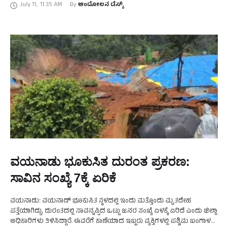
July 11
,
11:35 AM
By 
ಆಂದೋಲನ ಡೆಸ್ಕ್
ವಯನಾಡು ಭೂಕುಸಿತ ದುರಂತ ಪ್ರಕರಣ:
ಸಾವಿನ ಸಂಖ್ಯೆ 7ಕ್ಕೆ ಏರಿಕೆ
ವಯನಾಡು: ವಯನಾಡ್ ಭೂಕುಸಿತ ಸ್ಥಳದಲ್ಲಿ ಇಂದು ಮತ್ತೊಂದು ಮೃತದೇಹ
ಪತ್ತೆಯಾಗಿದ್ದು, ದುರಂತದಲ್ಲಿ ಸಾವನ್ನಪ್ಪಿದ ಒಟ್ಟು ಜನರ ಸಂಖ್ಯೆ ಏಳಕ್ಕೆ ಏರಿದೆ ಎಂದು ಜಿಲ್ಲಾ
ಅಧಿಕಾರಿಗಳು ತಿಳಿಸಿದ್ದಾರೆ. ಈವರೆಗೆ ಕಾಣೆಯಾದ ಇಬ್ಬರು ವ್ಯಕ್ತಿಗಳಲ್ಲಿ ಪಶ್ಚಿಮ ಬಂಗಾಳದ