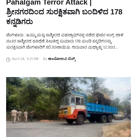
Pahalgam Terror Attack |
ಶ್ರೀನಗರದಿಂದ ಸುರಕ್ಷಿತವಾಗಿ ಬಂದಿಳಿದ 178
ಕನ್ನಡಿಗರು
ಬೆಂಗಳೂರು : ಜಮ್ಮು ಮತ್ತು ಕಾಶ್ಮೀರದ ಪಹಲ್ಗಾಮ್‌ನಲ್ಲಿ ನಡೆದ ಭೀಕರ ಉಗ್ರ ದಾಳಿ
ನಂತರ ಕಾಶ್ಮೀರದ ವಿವಿಧೆಡೆ ಸಿಲುಕಿದ್ದ ಸುಮಾರು 178 ಮಂದಿ ಕನ್ನಡಿಗರನ್ನು
ಸುರಕ್ಷಿತವಾಗಿ ಬೆಂಗಳೂರಿಗೆ ಕರೆ ತರಲಾಯಿತು. ಗುರುವಾರ ಮಧ್ಯಾಹ್ನ 12:30ರ
ಸುಮಾರಿಗೆ ಕನ್ನಡಿಗರನ್ನು ಹೊತ್ತ ವಿಮಾನ ಬೆಂಗಳೂರು …
April 24
,
9:21 AM
By 
ಆಂದೋಲನ ಡೆಸ್ಕ್