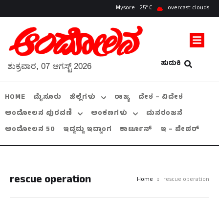
Mysore
25
overcast clouds
ಹುಡುಕಿ
ಶುಕ್ರವಾರ, 07 ಆಗಸ್ಟ್ 2026
HOME
ಮೈಸೂರು
ಜಿಲ್ಲೆಗಳು
ರಾಜ್ಯ
ದೇಶ – ವಿದೇಶ
ಆಂದೋಲನ ಪುರವಣಿ
ಅಂಕಣಗಳು
ಮನರಂಜನೆ
ಆಂದೋಲನ 50
ಇದ್ದದ್ದು ಇದ್ಹಾಂಗ
ಕಾರ್ಟೂನ್
ಇ – ಪೇಪರ್
rescue operation
Home
rescue operation