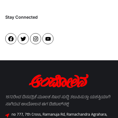
Stay Connected​
1972ರಿಂದ ದಿನಪತ್ರಿಕೆ ಮೂಲಕ ನಿಖರ ಸುದ್ದಿ ತಲುಪಿಸುತ್ತಾ ಯಶಸ್ವಿಯಾಗಿ
ಸಾಗಿರುವ ಆಂದೋಲನ ಈಗ ಡಿಜಿಟಲ್‌ನಲ್ಲಿ
no 777, 7th Cross, Ramanuja Rd, Ramachandra Agrahara,