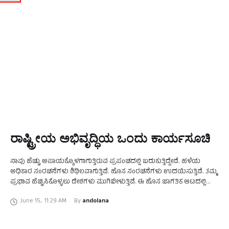
ರಾಷ್ಟ್ರೀಯ ಅಭಿವೃದ್ಧಿಯ ಒಂದು ಕಾರ್ಯಸೂಚಿ
ನಾವು ಹೆಚ್ಚು ಅಪಾಯಕ್ಕೊಳಗಾಗುತ್ತಿರುವ ಪ್ರಪಂಚದಲ್ಲಿ ಬದುಕುತ್ತಿದ್ದೇವೆ. ಹಳೆಯ
ಅಧಿಕಾರ ಸಂರಚನೆಗಳು ಶಿಥಿಲವಾಗುತ್ತಿವೆ. ಹೊಸ ಸಂರಚನೆಗಳು ಉದಯಿಸುತ್ತಿವೆ. ತಮ್ಮ
ಪ್ರಭಾವ ಹೆಚ್ಚಿಸಿಕೊಳ್ಳಲು ದೇಶಗಳು ಮುಗಿಬೀಳುತ್ತಿವೆ. ಈ ಹೊಸ ಜಾಗತಿಕ ಆಟದಲ್ಲಿ
ಬೃಹತ್ ಜನಸಂಖ್ಯೆಯನ್ನು ಹೊಂದಿರುವ ಭಾರತ ಅನಿವಾರ್ಯವಾಗಿ ಮಹತ್ತರವಾದ ಪಾತ್ರ
June 15
,
11:29 AM
By 
andolana
ವಹಿಸುತ್ತದೆ ಎನ್ನುವುದಕ್ಕೆ …