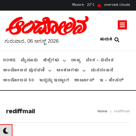
Mysore
22
overcast clouds
ಹುಡುಕಿ
ಗುರುವಾರ, 06 ಆಗಸ್ಟ್ 2026
HOME
ಮೈಸೂರು
ಜಿಲ್ಲೆಗಳು
ರಾಜ್ಯ
ದೇಶ – ವಿದೇಶ
ಆಂದೋಲನ ಪುರವಣಿ
ಅಂಕಣಗಳು
ಮನರಂಜನೆ
ಆಂದೋಲನ 50
ಇದ್ದದ್ದು ಇದ್ಹಾಂಗ
ಕಾರ್ಟೂನ್
ಇ – ಪೇಪರ್
rediffmail
Home
rediffmail