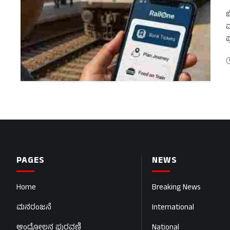
ಬ
ಮ
ಪ
ಇ
PAGES
NEWS
Home
Breaking News
ಮನರಂಜನೆ
International
ಆಂದೋಲನ ಪುರವಣಿ
National