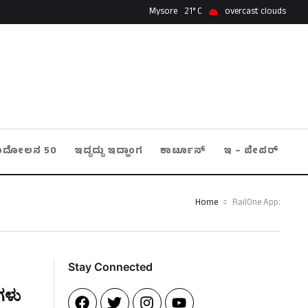
Mysore
21
overcast clouds
ಂದೋಲನ 50
ಇದ್ದದ್ದು ಇದ್ಹಾಂಗ
ಕಾರ್ಟೂನ್
ಇ – ಪೇಪರ್
Home
RailOne App:
Stay Connected​
ಗಳು