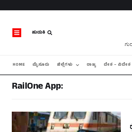
ಹುಡುಕಿ
ಗುರ
HOME
ಮೈಸೂರು
ಜಿಲ್ಲೆಗಳು
ರಾಜ್ಯ
ದೇಶ – ವಿದೇಶ
RailOne App: