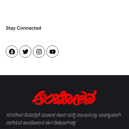
Stay Connected​
1972ರಿಂದ ದಿನಪತ್ರಿಕೆ ಮೂಲಕ ನಿಖರ ಸುದ್ದಿ ತಲುಪಿಸುತ್ತಾ ಯಶಸ್ವಿಯಾಗಿ
ಸಾಗಿರುವ ಆಂದೋಲನ ಈಗ ಡಿಜಿಟಲ್‌ನಲ್ಲಿ