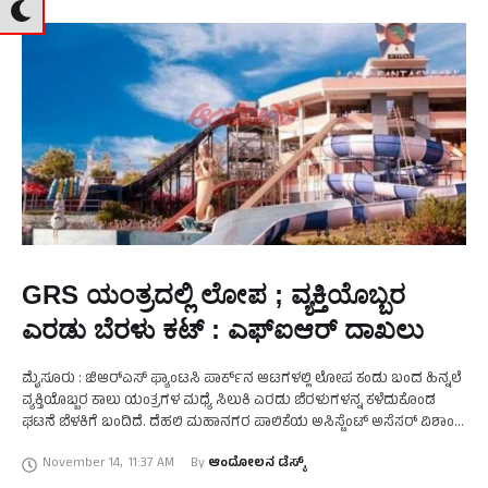
GRS ಯಂತ್ರದಲ್ಲಿ ಲೋಪ ; ವ್ಯಕ್ತಿಯೊಬ್ಬರ
ಎರಡು ಬೆರಳು ಕಟ್ : ಎಫ್‌ಐಆರ್‌ ದಾಖಲು
ಮೈಸೂರು : ಜಿಆರ್‌ಎಸ್ ಫ್ಯಾಂಟಸಿ ಪಾರ್ಕ್‌ನ ಆಟಗಳಲ್ಲಿ ಲೋಪ ಕಂಡು ಬಂದ ಹಿನ್ನಲೆ
ವ್ಯಕ್ತಿಯೊಬ್ಬರ ಕಾಲು ಯಂತ್ರಗಳ ಮಧ್ಯೆ ಸಿಲುಕಿ ಎರಡು ಬೆರಳುಗಳನ್ನ ಕಳೆದುಕೊಂಡ
ಘಟನೆ ಬೆಳಕಿಗೆ ಬಂದಿದೆ. ದೆಹಲಿ ಮಹಾನಗರ ಪಾಲಿಕೆಯ ಅಸಿಸ್ಟೆಂಟ್ ಅಸೆಸರ್ ವಿಶಾಂತ್
ಯಾದವ್ ಬೆರಳುಗಳನ್ನ ಕಳೆದುಕೊಂಡವರು. …
November 14
,
11:37 AM
By 
ಆಂದೋಲನ ಡೆಸ್ಕ್