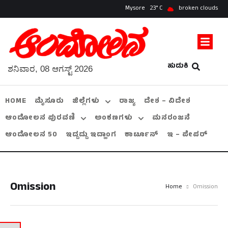
Mysore
23
broken clouds
ಹುಡುಕಿ
ಶನಿವಾರ, 08 ಆಗಸ್ಟ್ 2026
HOME
ಮೈಸೂರು
ಜಿಲ್ಲೆಗಳು
ರಾಜ್ಯ
ದೇಶ – ವಿದೇಶ
ಆಂದೋಲನ ಪುರವಣಿ
ಅಂಕಣಗಳು
ಮನರಂಜನೆ
ಆಂದೋಲನ 50
ಇದ್ದದ್ದು ಇದ್ಹಾಂಗ
ಕಾರ್ಟೂನ್
ಇ – ಪೇಪರ್
Omission
Home
Omission