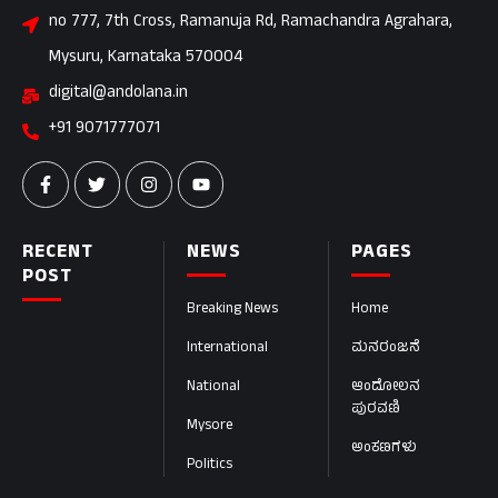
no 777, 7th Cross, Ramanuja Rd, Ramachandra Agrahara,
Mysuru, Karnataka 570004
digital@andolana.in
+91 9071777071
RECENT
NEWS
PAGES
POST
Breaking News
Home
International
ಮನರಂಜನೆ
National
ಆಂದೋಲನ
ಪುರವಣಿ
Mysore
ಅಂಕಣಗಳು
Politics