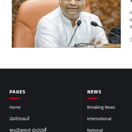
ಗ
ಯ
ಇ
ಮ
PAGES
NEWS
Home
Breaking News
ಮನರಂಜನೆ
International
ಆಂದೋಲನ ಪುರವಣಿ
National