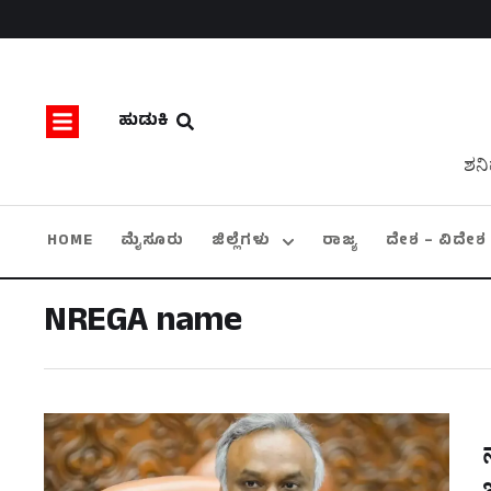
ಹುಡುಕಿ
ಶನಿ
HOME
ಮೈಸೂರು
ಜಿಲ್ಲೆಗಳು
ರಾಜ್ಯ
ದೇಶ – ವಿದೇಶ
NREGA name