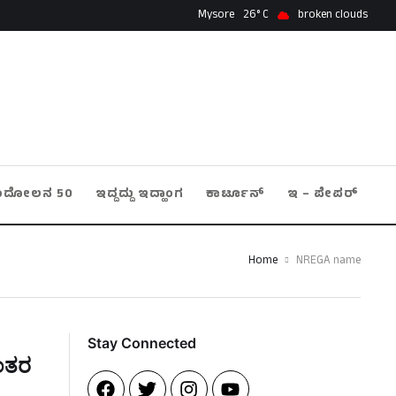
Mysore
26
broken clouds
ಂದೋಲನ 50
ಇದ್ದದ್ದು ಇದ್ಹಾಂಗ
ಕಾರ್ಟೂನ್
ಇ – ಪೇಪರ್
Home
NREGA name
Stay Connected​
ಯಂತರ