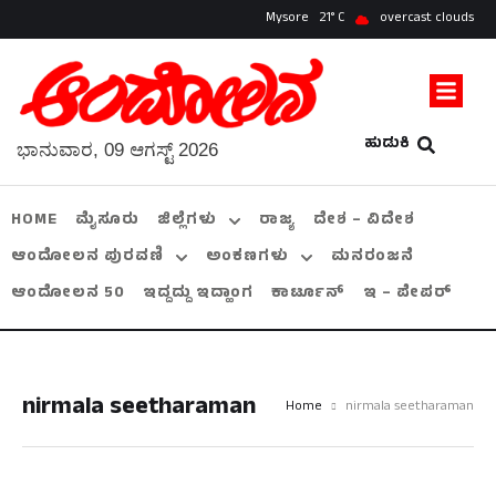
Mysore
21
overcast clouds
ಹುಡುಕಿ
ಭಾನುವಾರ, 09 ಆಗಸ್ಟ್ 2026
HOME
ಮೈಸೂರು
ಜಿಲ್ಲೆಗಳು
ರಾಜ್ಯ
ದೇಶ – ವಿದೇಶ
ಆಂದೋಲನ ಪುರವಣಿ
ಅಂಕಣಗಳು
ಮನರಂಜನೆ
ಆಂದೋಲನ 50
ಇದ್ದದ್ದು ಇದ್ಹಾಂಗ
ಕಾರ್ಟೂನ್
ಇ – ಪೇಪರ್
nirmala seetharaman
Home
nirmala seetharaman