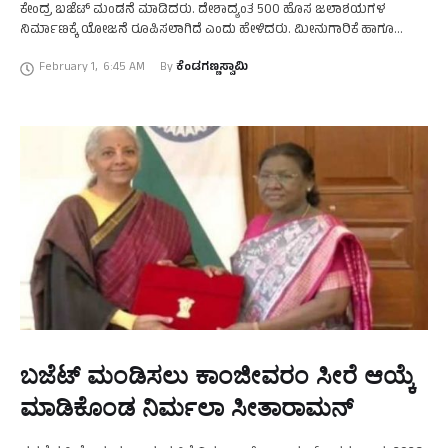
ಕೇಂದ್ರ ಬಜೆಟ್‌ ಮಂಡನೆ ಮಾಡಿದರು. ದೇಶಾದ್ಯಂತ 500 ಹೊಸ ಜಲಾಶಯಗಳ
ನಿರ್ಮಾಣಕ್ಕೆ ಯೋಜನೆ ರೂಪಿಸಲಾಗಿದೆ ಎಂದು ಹೇಳಿದರು. ಮೀನುಗಾರಿಕೆ ಹಾಗೂ
ಪಶುಸಂಗೋಪನೆ ಉತ್ತೇಜನಕ್ಕೆ ಹಲವು ಕ್ರಮ ಕೈಗೊಳ್ಳಲಾಗಿದ್ದು, ತೆಂಗಿನಕಾಯಿ ಉತ್ಪಾದನೆ
February 1
,
6:45 AM
By 
ಕೆಂಡಗಣ್ಣಸ್ವಾಮಿ
…
ಬಜೆಟ್‌ ಮಂಡಿಸಲು ಕಾಂಜೀವರಂ ಸೀರೆ ಆಯ್ಕೆ
ಮಾಡಿಕೊಂಡ ನಿರ್ಮಲಾ ಸೀತಾರಾಮನ್‌