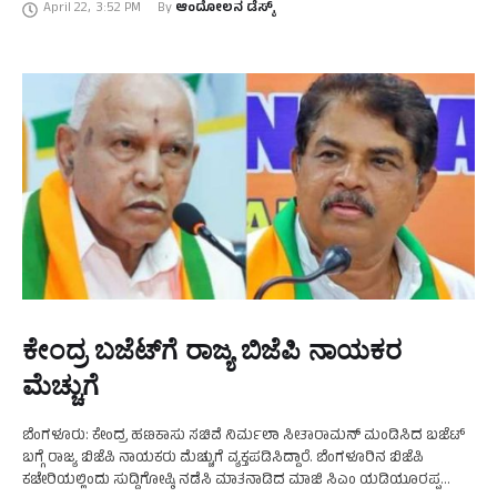
April 22
,
3:52 PM
By 
ಆಂದೋಲನ ಡೆಸ್ಕ್
ಕೇಂದ್ರ ಬಜೆಟ್‌ಗೆ ರಾಜ್ಯ ಬಿಜೆಪಿ ನಾಯಕರ
ಮೆಚ್ಚುಗೆ
ಬೆಂಗಳೂರು: ಕೇಂದ್ರ ಹಣಕಾಸು ಸಚಿವೆ ನಿರ್ಮಲಾ ಸೀತಾರಾಮನ್‌ ಮಂಡಿಸಿದ ಬಜೆಟ್‌
ಬಗ್ಗೆ ರಾಜ್ಯ ಬಿಜೆಪಿ ನಾಯಕರು ಮೆಚ್ಚುಗೆ ವ್ಯಕ್ತಪಡಿಸಿದ್ದಾರೆ. ಬೆಂಗಳೂರಿನ ಬಿಜೆಪಿ
ಕಚೇರಿಯಲ್ಲಿಂದು ಸುದ್ದಿಗೋಷ್ಠಿ ನಡೆಸಿ ಮಾತನಾಡಿದ ಮಾಜಿ ಸಿಎಂ ಯಡಿಯೂರಪ್ಪ