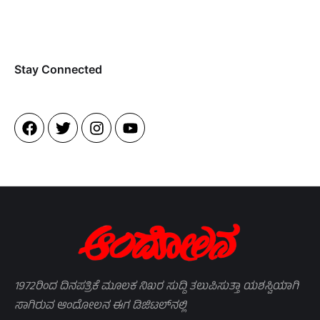
Stay Connected​
1972ರಿಂದ ದಿನಪತ್ರಿಕೆ ಮೂಲಕ ನಿಖರ ಸುದ್ದಿ ತಲುಪಿಸುತ್ತಾ ಯಶಸ್ವಿಯಾಗಿ
ಸಾಗಿರುವ ಆಂದೋಲನ ಈಗ ಡಿಜಿಟಲ್‌ನಲ್ಲಿ