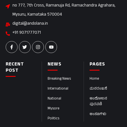
no 777, 7th Cross, Ramanuja Rd, Ramachandra Agrahara,
Mysuru, Karnataka 570004
digital@andolana.in
+91 9071777071
RECENT
NEWS
PAGES
POST
Breaking News
Home
International
ಮನರಂಜನೆ
National
ಆಂದೋಲನ
ಪುರವಣಿ
Mysore
ಅಂಕಣಗಳು
Politics