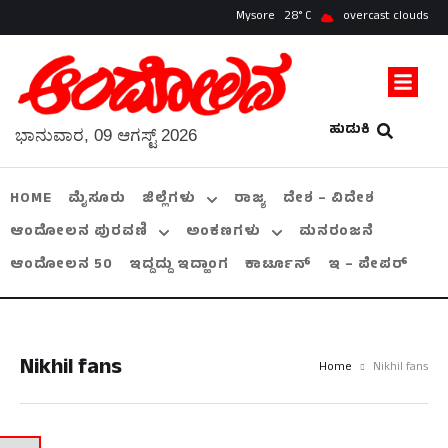
Mysore
28
overcast clouds
ಹುಡುಕಿ
ಭಾನುವಾರ, 09 ಆಗಸ್ಟ್ 2026
HOME
ಮೈಸೂರು
ಜಿಲ್ಲೆಗಳು
ರಾಜ್ಯ
ದೇಶ – ವಿದೇಶ
ಆಂದೋಲನ ಪುರವಣಿ
ಅಂಕಣಗಳು
ಮನರಂಜನೆ
ಆಂದೋಲನ 50
ಇದ್ದದ್ದು ಇದ್ಹಾಂಗ
ಕಾರ್ಟೂನ್
ಇ – ಪೇಪರ್
Nikhil fans
Home
Nikhil fans