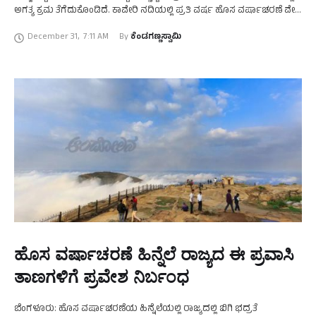
ಅಗತ್ಯ ಕ್ರಮ ತೆಗೆದುಕೊಂಡಿದೆ. ಕಾವೇರಿ ನದಿಯಲ್ಲಿ ಪ್ರತಿ ವರ್ಷ ಹೊಸ ವರ್ಷಾಚರಣೆ ವೇಳೆ
ಮೋಜು ಮಸ್ತಿ …
December 31
,
7:11 AM
By 
ಕೆಂಡಗಣ್ಣಸ್ವಾಮಿ
ಹೊಸ ವರ್ಷಾಚರಣೆ ಹಿನ್ನೆಲೆ ರಾಜ್ಯದ ಈ ಪ್ರವಾಸಿ
ತಾಣಗಳಿಗೆ ಪ್ರವೇಶ ನಿರ್ಬಂಧ
ಬೆಂಗಳೂರು: ಹೊಸ ವರ್ಷಾಚರಣೆಯ ಹಿನ್ನೆಲೆಯಲ್ಲಿ ರಾಜ್ಯದಲ್ಲಿ ಬಿಗಿ ಭದ್ರತೆ