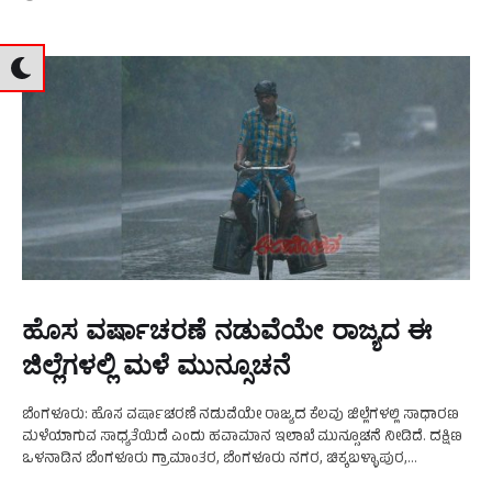
ಹೊಸ ವರ್ಷಾಚರಣೆ ನಡುವೆಯೇ ರಾಜ್ಯದ ಈ
ಜಿಲ್ಲೆಗಳಲ್ಲಿ ಮಳೆ ಮುನ್ಸೂಚನೆ
ಬೆಂಗಳೂರು: ಹೊಸ ವರ್ಷಾಚರಣೆ ನಡುವೆಯೇ ರಾಜ್ಯದ ಕೆಲವು ಜಿಲ್ಲೆಗಳಲ್ಲಿ ಸಾಧಾರಣ
ಮಳೆಯಾಗುವ ಸಾಧ್ಯತೆಯಿದೆ ಎಂದು ಹವಾಮಾನ ಇಲಾಖೆ ಮುನ್ಸೂಚನೆ ನೀಡಿದೆ. ದಕ್ಷಿಣ
ಒಳನಾಡಿನ ಬೆಂಗಳೂರು ಗ್ರಾಮಾಂತರ, ಬೆಂಗಳೂರು ನಗರ, ಚಿಕ್ಕಬಳ್ಳಾಪುರ,
ಚಾಮರಾಜನಗರ, ಮಂಡ್ಯ, ಕೋಲಾರ, ಮೈಸೂರು, ತುಮಕೂರು, ರಾಮನಗರ