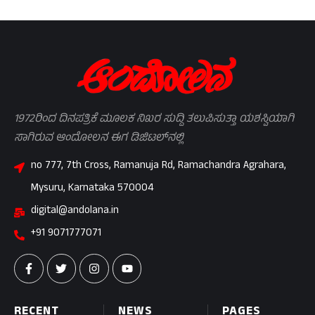
1972ರಿಂದ ದಿನಪತ್ರಿಕೆ ಮೂಲಕ ನಿಖರ ಸುದ್ದಿ ತಲುಪಿಸುತ್ತಾ ಯಶಸ್ವಿಯಾಗಿ
ಸಾಗಿರುವ ಆಂದೋಲನ ಈಗ ಡಿಜಿಟಲ್‌ನಲ್ಲಿ
no 777, 7th Cross, Ramanuja Rd, Ramachandra Agrahara,
Mysuru, Karnataka 570004
digital@andolana.in
+91 9071777071
RECENT
NEWS
PAGES