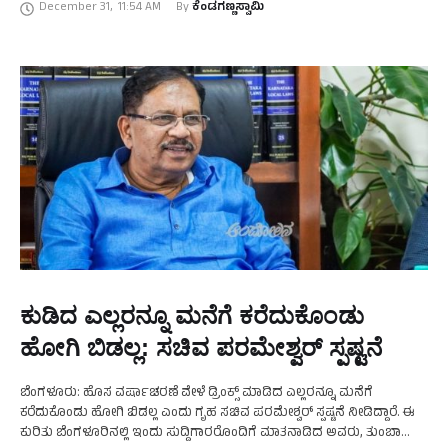
December 31
,
11:54 AM
By 
ಕೆಂಡಗಣ್ಣಸ್ವಾಮಿ
ಜಿಲ್ಲೆಗಳಲ್ಲಿ ಸಾಧಾರಣ …
ಕುಡಿದ ಎಲ್ಲರನ್ನೂ ಮನೆಗೆ ಕರೆದುಕೊಂಡು
ಹೋಗಿ ಬಿಡಲ್ಲ: ಸಚಿವ ಪರಮೇಶ್ವರ್‌ ಸ್ಪಷ್ಟನೆ
ಬೆಂಗಳೂರು: ಹೊಸ ವರ್ಷಾಚರಣೆ ವೇಳೆ ಡ್ರಿಂಕ್ಸ್‌ ಮಾಡಿದ ಎಲ್ಲರನ್ನೂ ಮನೆಗೆ
ಕರೆದುಕೊಂಡು ಹೋಗಿ ಬಿಡಲ್ಲ ಎಂದು ಗೃಹ ಸಚಿವ ಪರಮೇಶ್ವರ್‌ ಸ್ಪಷ್ಟನೆ ನೀಡಿದ್ದಾರೆ. ಈ
ಕುರಿತು ಬೆಂಗಳೂರಿನಲ್ಲಿ ಇಂದು ಸುದ್ದಿಗಾರರೊಂದಿಗೆ ಮಾತನಾಡಿದ ಅವರು, ತುಂಬಾ