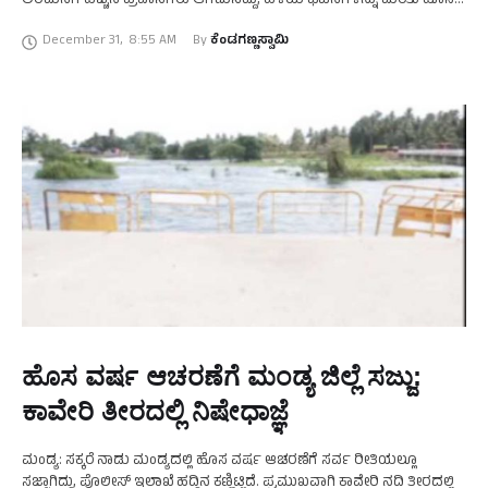
ಅರಮನೆಗೆ ಹೆಚ್ಚಿನ ಪ್ರವಾಸಿಗರು ಆಗಮಿಸಿದ್ದು, ಹಳೆಯ ಘಟನೆಗಳನ್ನು ಮರೆತು ಹೊಸ
ಹೊಸ ಆಲೋಚನೆಗಳ ಜೊತೆಗೆ 2026ರ ಹೊಸ ವರ್ಷವನ್ನು ಬರಮಾಡಿಕೊಳ್ಳಲು
December 31
,
8:55 AM
By 
ಕೆಂಡಗಣ್ಣಸ್ವಾಮಿ
ಎಲ್ಲರೂ …
ಹೊಸ ವರ್ಷ ಆಚರಣೆಗೆ ಮಂಡ್ಯ ಜಿಲ್ಲೆ ಸಜ್ಜು:
ಕಾವೇರಿ ತೀರದಲ್ಲಿ ನಿಷೇಧಾಜ್ಞೆ
ಮಂಡ್ಯ: ಸಕ್ಕರೆ ನಾಡು ಮಂಡ್ಯದಲ್ಲಿ ಹೊಸ ವರ್ಷ ಆಚರಣೆಗೆ ಸರ್ವ ರೀತಿಯಲ್ಲೂ
ಸಜ್ಜಾಗಿದ್ದು, ಪೊಲೀಸ್‌ ಇಲಾಖೆ ಹದ್ದಿನ ಕಣ್ಣಿಟ್ಟಿದೆ. ಪ್ರಮುಖವಾಗಿ ಕಾವೇರಿ ನದಿ ತೀರದಲ್ಲಿ