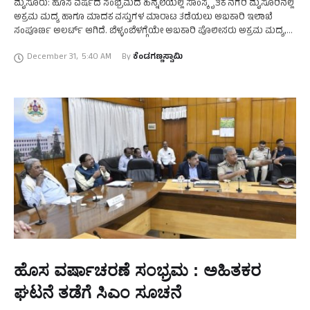
ಮೈಸೂರು: ಹೊಸ ವರ್ಷದ ಸಂಭ್ರಮದ ಹಿನ್ನೆಲೆಯಲ್ಲಿ ಸಾಂಸ್ಕೃತಿಕ ನಗರಿ ಮೈಸೂರಿನಲ್ಲಿ
ಅಕ್ರಮ ಮದ್ಯ ಹಾಗೂ ಮಾದಕ ವಸ್ತುಗಳ ಮಾರಾಟ ತಡೆಯಲು ಅಬಕಾರಿ ಇಲಾಖೆ
ಸಂಪೂರ್ಣ ಅಲರ್ಟ್ ಆಗಿದೆ. ಬೆಳ್ಳಂಬೆಳಗ್ಗೆಯೇ ಅಬಕಾರಿ ಪೊಲೀಸರು ಅಕ್ರಮ ಮದ್ಯ,
ಡ್ರಗ್ಸ್ ಮಾರಾಟ ಜಾಲದ ಮೇಲೆ ತೀವ್ರ …
December 31
,
5:40 AM
By 
ಕೆಂಡಗಣ್ಣಸ್ವಾಮಿ
ಹೊಸ ವರ್ಷಾಚರಣೆ ಸಂಭ್ರಮ : ಅಹಿತಕರ
ಘಟನೆ ತಡೆಗೆ ಸಿಎಂ ಸೂಚನೆ