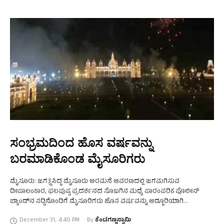
ಸಂಭ್ರಮದಿಂದ ಹೊಸ ವರ್ಷವನ್ನು
ಬರಮಾಡಿಕೊಂಡ ಮೈಸೂರಿಗರು
ಮೈಸೂರು: ಜಗತ್ಪ್ರಸಿದ್ಧ ಮೈಸೂರು ಅರಮನೆ ಆವರಣದಲ್ಲಿ ಜಗಮಗಿಸುವ
ದೀಪಾಲಂಕಾರ, ಫಲಪುಷ್ಪ ಪ್ರದರ್ಶನದ ಸೊಬಗಿನ ಮಧ್ಯೆ ಪಾರಂಪರಿಕ ಪೊಲೀಸ್‌
ಬ್ಯಾಂಡ್‌ನ ಸದ್ದಿನೊಂದಿಗೆ ಮೈಸೂರಿಗರು ಹೊಸ ವರ್ಷವನ್ನು ಅದ್ಧೂರಿಯಾಗಿ
ಬರಮಾಡಿಕೊಂಡರು. ಅರಮನೆ ಮಂಡಳಿ ವತಿಯಿಂದ ಬಣ್ಣಗಳ ಚಿತ್ತಾರಗಳಿಂದ ಕೂಡಿದ
December 31
,
4:40 PM
By 
ಕೆಂಡಗಣ್ಣಸ್ವಾಮಿ
ಶಬ್ಧರಹಿತ ಹಸಿರು ಪಟಾಕಿ ಸಿಡಿಸುವ …