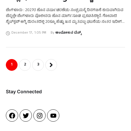
ಬೆಂಗಳೂರು : 2027ರ ಹೊಸ ವರ್ಷಾಚರಣೆಯ ಸಂಭ್ರಮಕ್ಕೆ ದಿನಗಣನೆ ಶುರುವಾಗಿರುವ
ಬೆನ್ನಲ್ಲೇ ಬೆಂಗಳೂರು ಪೊಲೀಸರು ಹೊಸ ಮಾರ್ಗಸೂಚಿ ಪ್ರಕಟಿಸಿದ್ದಾರೆ. ಗೋವಾದ
ನೈಟ್‍ಕ್ಲಬ್ ಅಗ್ನಿ ದುರಂತದಲ್ಲಿ 20ಕ್ಕೂ ಹೆಚ್ಚು ಜನ ಮೃತಪಟ್ಟ ಘಟನೆಯ ನಂತರ ಇದೀಗ
ಸುರಕ್ಷತೆಯ ದೃಷ್ಠಿಯಿಂದ ಸರ್ಕಾರ, ಪೊಲೀಸ್ ಇಲಾಖೆ …
December 17
,
1:05 PM
By 
ಆಂದೋಲನ ಡೆಸ್ಕ್
1
2
3
Stay Connected​