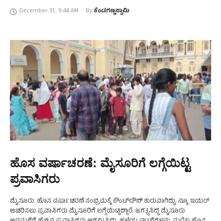
ಕುಡಿದಿರುವವರು, ನಡೆಯಲು ಆಗದಿರುವವರನ್ನು ವಿಶ್ರಾಂತಿ ಸ್ಥಳಕ್ಕೆ …
December 31
,
9:44 AM
By 
ಕೆಂಡಗಣ್ಣಸ್ವಾಮಿ
ಹೊಸ ವರ್ಷಾಚರಣೆ: ಮೈಸೂರಿಗೆ ಲಗ್ಗೆಯಿಟ್ಟ
ಪ್ರವಾಸಿಗರು
ಮೈಸೂರು: ಹೊಸ ವರ್ಷಾಚರಣೆ ಸಂಭ್ರಮಕ್ಕೆ ಕೌಂಟ್‌ಡೌನ್‌ ಶುರುವಾಗಿದ್ದು, ನ್ಯೂ ಇಯರ್‌
ಆಚರಿಸಲು ಪ್ರವಾಸಿಗರು ಮೈಸೂರಿಗೆ ಲಗ್ಗೆಯಿಟ್ಟಿದ್ದಾರೆ. ಜಗತ್ಪ್ರಸಿದ್ಧ ಮೈಸೂರು