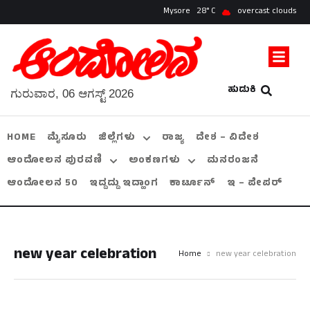
Mysore
28
overcast clouds
ಹುಡುಕಿ
ಗುರುವಾರ, 06 ಆಗಸ್ಟ್ 2026
HOME
ಮೈಸೂರು
ಜಿಲ್ಲೆಗಳು
ರಾಜ್ಯ
ದೇಶ – ವಿದೇಶ
ಆಂದೋಲನ ಪುರವಣಿ
ಅಂಕಣಗಳು
ಮನರಂಜನೆ
ಆಂದೋಲನ 50
ಇದ್ದದ್ದು ಇದ್ಹಾಂಗ
ಕಾರ್ಟೂನ್
ಇ – ಪೇಪರ್
new year celebration
Home
new year celebration