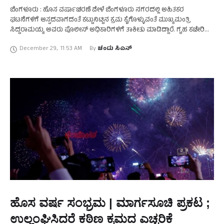
ಬೆಂಗಳೂರು : ಹೊಸ ವರ್ಷಾಚರಣೆ ವೇಳೆ ಬೆಂಗಳೂರು ನಗರದಲ್ಲಿ ಅಹಿತಕರ
ಘಟನೆಗಳಿಗೆ ಆಸ್ಪದವಾಗದಂತೆ ಕಟ್ಟುನಿಟ್ಟಿನ ಕ್ರಮ ಕೈಗೊಳ್ಳುವಂತೆ ಮುಖ್ಯಮಂತ್ರಿ
ಸಿದ್ದರಾಮಯ್ಯ ಅವರು ಪೊಲೀಸ್ ಅಧಿಕಾರಿಗಳಿಗೆ ತಾಕೀತು ಮಾಡಿದ್ದಾರೆ. ಗೃಹ ಕಚೇರಿ
ಕೃಷ್ಣಾದಲ್ಲಿ ಸೋಮವಾರ ಪೊಲೀಸ್ ಸೇರಿದಂತೆ ವಿವಿಧ ಇಲಾಖೆ ಅಧಿಕಾರಿಗಳ ಸಭೆ …
December 29
,
11:53 AM
By 
ಚಂದು ಸಿಎನ್
ಹೊಸ ವರ್ಷ ಸಂಭ್ರಮ | ಮಾರ್ಗಸೂಚಿ ಪ್ರಕಟ ;
ಉಲ್ಲಂಘಿಸಿದರೆ ಕಠಿಣ ಕ್ರಮದ ಎಚ್ಚರಿಕೆ