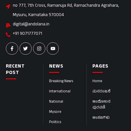
no 777, 7th Cross, Ramanuja Rd, Ramachandra Agrahara,
Mysuru, Karnataka 570004
digital@andolana.in
+91 9071777071
RECENT
NEWS
PAGES
POST
Breaking News
Home
International
ಮನರಂಜನೆ
National
ಆಂದೋಲನ
ಪುರವಣಿ
Mysore
ಅಂಕಣಗಳು
Politics