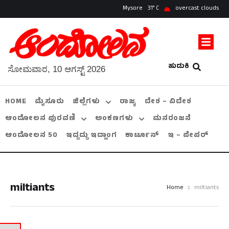
Mysore
31
overcast clouds
ಹುಡುಕಿ
ಸೋಮವಾರ, 10 ಆಗಸ್ಟ್ 2026
HOME
ಮೈಸೂರು
ಜಿಲ್ಲೆಗಳು
ರಾಜ್ಯ
ದೇಶ – ವಿದೇಶ
ಆಂದೋಲನ ಪುರವಣಿ
ಅಂಕಣಗಳು
ಮನರಂಜನೆ
ಆಂದೋಲನ 50
ಇದ್ದದ್ದು ಇದ್ಹಾಂಗ
ಕಾರ್ಟೂನ್
ಇ – ಪೇಪರ್
miltiants
Home
miltiants