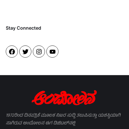
Stay Connected​
1972ರಿಂದ ದಿನಪತ್ರಿಕೆ ಮೂಲಕ ನಿಖರ ಸುದ್ದಿ ತಲುಪಿಸುತ್ತಾ ಯಶಸ್ವಿಯಾಗಿ
ಸಾಗಿರುವ ಆಂದೋಲನ ಈಗ ಡಿಜಿಟಲ್‌ನಲ್ಲಿ