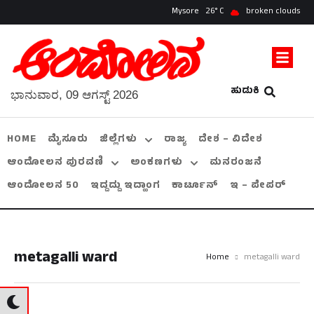
Mysore
26
broken clouds
ಹುಡುಕಿ
ಭಾನುವಾರ, 09 ಆಗಸ್ಟ್ 2026
HOME
ಮೈಸೂರು
ಜಿಲ್ಲೆಗಳು
ರಾಜ್ಯ
ದೇಶ – ವಿದೇಶ
ಆಂದೋಲನ ಪುರವಣಿ
ಅಂಕಣಗಳು
ಮನರಂಜನೆ
ಆಂದೋಲನ 50
ಇದ್ದದ್ದು ಇದ್ಹಾಂಗ
ಕಾರ್ಟೂನ್
ಇ – ಪೇಪರ್
metagalli ward
Home
metagalli ward