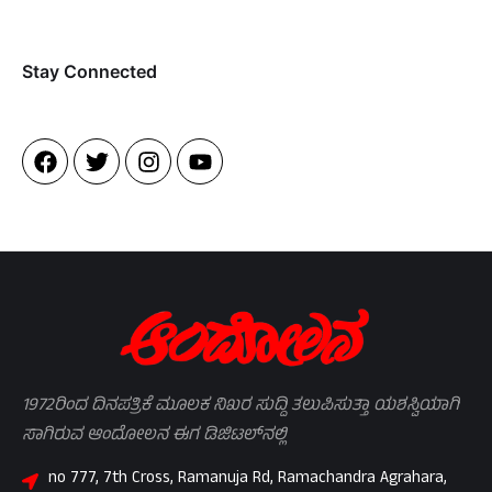
Stay Connected​
1972ರಿಂದ ದಿನಪತ್ರಿಕೆ ಮೂಲಕ ನಿಖರ ಸುದ್ದಿ ತಲುಪಿಸುತ್ತಾ ಯಶಸ್ವಿಯಾಗಿ
ಸಾಗಿರುವ ಆಂದೋಲನ ಈಗ ಡಿಜಿಟಲ್‌ನಲ್ಲಿ
no 777, 7th Cross, Ramanuja Rd, Ramachandra Agrahara,