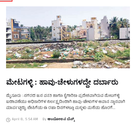
ಮೇಟಗಳ್ಳಿ : ಹಾವು-ಚೇಳುಗಳದ್ದೇ ದರ್ಬಾರು
ಮೈಸೂರು : ನಗರದ ಜನ ವಸತಿ ಹಾಗೂ ಕೈಗಾರಿಕಾ ಪ್ರದೇಶವಾಗಿರುವ ಮೇಟಗಳ್ಳಿ
ಬಡಾವಣೆಯು ಅಧಿಕಾರಿಗಳ ನಿರ್ಲಕ್ಷ್ಯದಿಂದಾಗಿ ಹಾವು-ಚೇಳುಗಳ ಆವಾಸ ಸ್ಥಾನವಾಗಿ
ಮಾರ್ಪಟ್ಟಿದ್ದು, ಬೇಸಿಗೆಯ ಈ ರಜಾ ದಿನಗಳಲ್ಲೂ ಮಕ್ಕಳು ಮನೆಯ ಹೊರಗೆ
ಆಟವಾಡಲು, ಮಹಿಳೆ ಯರು,ಹಿರಿಯ ನಾಗರಿಕರು ವಾಯು ವಿಹಾರ ಮಾಡಲು …
April 8
,
5:54 AM
By 
ಆಂದೋಲನ ಡೆಸ್ಕ್