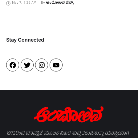
May 7
,
7:36 AM
By 
ಆಂದೋಲನ ಡೆಸ್ಕ್
Stay Connected​
1972ರಿಂದ ದಿನಪತ್ರಿಕೆ ಮೂಲಕ ನಿಖರ ಸುದ್ದಿ ತಲುಪಿಸುತ್ತಾ ಯಶಸ್ವಿಯಾಗಿ