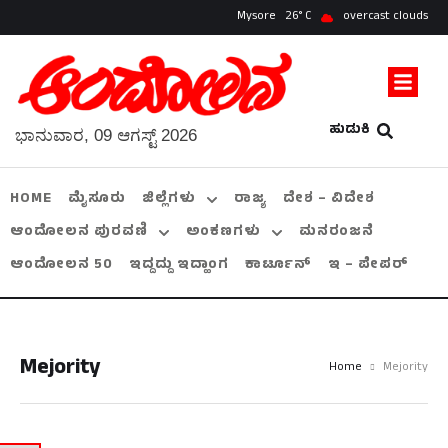
Mysore
26
overcast clouds
ಹುಡುಕಿ
ಭಾನುವಾರ, 09 ಆಗಸ್ಟ್ 2026
HOME
ಮೈಸೂರು
ಜಿಲ್ಲೆಗಳು
ರಾಜ್ಯ
ದೇಶ – ವಿದೇಶ
ಆಂದೋಲನ ಪುರವಣಿ
ಅಂಕಣಗಳು
ಮನರಂಜನೆ
ಆಂದೋಲನ 50
ಇದ್ದದ್ದು ಇದ್ಹಾಂಗ
ಕಾರ್ಟೂನ್
ಇ – ಪೇಪರ್
Mejority
Home
Mejority