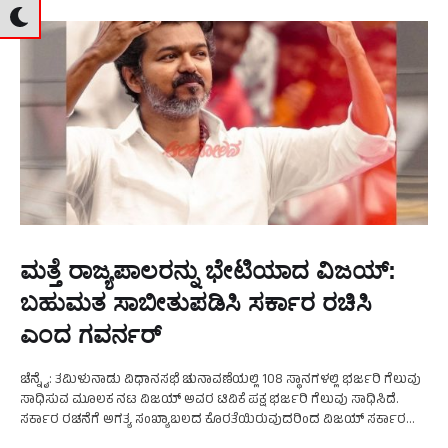
ಮತ್ತೆ ರಾಜ್ಯಪಾಲರನ್ನು ಭೇಟಿಯಾದ ವಿಜಯ್:‌
ಬಹುಮತ ಸಾಬೀತುಪಡಿಸಿ ಸರ್ಕಾರ ರಚಿಸಿ
ಎಂದ ಗವರ್ನರ್‌
ಚೆನ್ನೈ: ತಮಿಳುನಾಡು ವಿಧಾನಸಭೆ ಚುನಾವಣೆಯಲ್ಲಿ 108 ಸ್ಥಾನಗಳಲ್ಲಿ ಭರ್ಜರಿ ಗೆಲುವು
ಸಾಧಿಸುವ ಮೂಲಕ ನಟ ವಿಜಯ್‌ ಅವರ ಟಿವಿಕೆ ಪಕ್ಷ ಭರ್ಜರಿ ಗೆಲುವು ಸಾಧಿಸಿದೆ.
ಸರ್ಕಾರ ರಚನೆಗೆ ಅಗತ್ಯ ಸಂಖ್ಯಾಬಲದ ಕೊರತೆಯಿರುವುದರಿಂದ ವಿಜಯ್‌ ಸರ್ಕಾರ
ರಚನೆಗೆ ಕಸರತ್ತು ನಡೆಸುತ್ತಿದ್ದಾರೆ. ಈ ಬೆನ್ನಲ್ಲೇ …