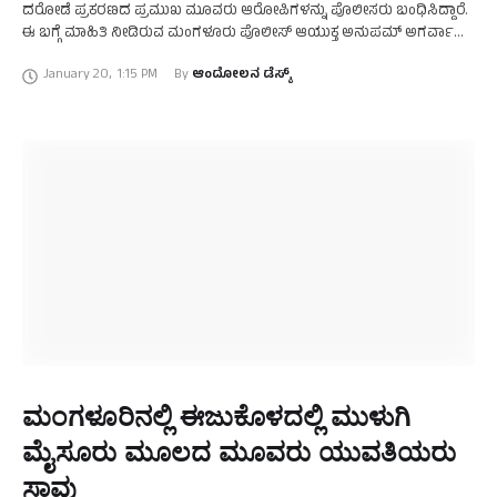
ದರೋಡೆ ಪ್ರಕರಣದ ಪ್ರಮುಖ ಮೂವರು ಆರೋಪಿಗಳನ್ನು ಪೊಲೀಸರು ಬಂಧಿಸಿದ್ದಾರೆ.
ಈ ಬಗ್ಗೆ ಮಾಹಿತಿ ನೀಡಿರುವ ಮಂಗಳೂರು ಪೊಲೀಸ್‌ ಆಯುಕ್ತ ಅನುಪಮ್‌ ಅಗರ್ವಾಲ್‌
ಅವರು, ಬ್ಯಾಂಕ್‌ ದರೋಡೆ ಪ್ರಕರಣಕ್ಕೆ ಸಂಬಂಧಿಸಿದಂತೆ ಮೂವರು ಆರೋಪಿಗಳನ್ನು …
January 20
,
1:15 PM
By 
ಆಂದೋಲನ ಡೆಸ್ಕ್
ಮಂಗಳೂರಿನಲ್ಲಿ ಈಜುಕೊಳದಲ್ಲಿ ಮುಳುಗಿ
ಮೈಸೂರು ಮೂಲದ ಮೂವರು ಯುವತಿಯರು
ಸಾವು