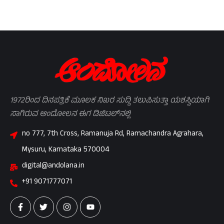
1972ರಿಂದ ದಿನಪತ್ರಿಕೆ ಮೂಲಕ ನಿಖರ ಸುದ್ದಿ ತಲುಪಿಸುತ್ತಾ ಯಶಸ್ವಿಯಾಗಿ
ಸಾಗಿರುವ ಆಂದೋಲನ ಈಗ ಡಿಜಿಟಲ್‌ನಲ್ಲಿ
no 777, 7th Cross, Ramanuja Rd, Ramachandra Agrahara,
Mysuru, Karnataka 570004
digital@andolana.in
+91 9071777071