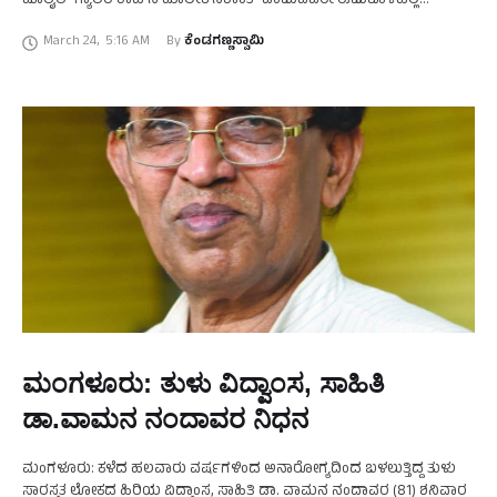
ಮೊಲೈಲ್‌ ಗ್ಯಾಲರಿ ಶಾಪ್‌ನ ಮಾಲೀಕ ನಿಶಾಂತ್‌ ಎಂಬುವವರೇ ಈಜುಕೊಳದಲ್ಲಿ
ಧಾರುಣವಾಗಿ ಸಾವನ್ನಪ್ಪಿರುವ ದುರ್ದೈವಿಯಾಗಿದ್ದಾರೆ. ನಿಶಾಂತ್‌ ಮಂಗಳೂರಿಗೆ ಪ್ರವಾಸಕ್ಕೆ
March 24
,
5:16 AM
By 
ಕೆಂಡಗಣ್ಣಸ್ವಾಮಿ
ತೆರಳಿದ್ದ ಸಂದರ್ಭದಲ್ಲಿ …
ಮಂಗಳೂರು: ತುಳು ವಿದ್ವಾಂಸ, ಸಾಹಿತಿ
ಡಾ.ವಾಮನ ನಂದಾವರ ನಿಧನ
ಮಂಗಳೂರು: ಕಳೆದ ಹಲವಾರು ವರ್ಷಗಳಿಂದ ಅನಾರೋಗ್ಯದಿಂದ ಬಳಲುತ್ತಿದ್ದ ತುಳು
ಸಾರಸ್ವತ ಲೋಕದ ಹಿರಿಯ ವಿದ್ವಾಂಸ, ಸಾಹಿತಿ ಡಾ. ವಾಮನ ನಂದಾವರ (81) ಶನಿವಾರ