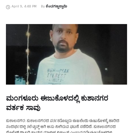
ಮಂಗಳೂರಿನ ಕ್ಲಾಕ್ ಟವರ್ ಮುಂಭಾಗ ನಡೆದ ಜನಾಕ್ರೋಶ ಸಮಾವೇಶದಲ್ಲಿ ಆಕ್ರೋಶ
April 9
,
4:48 PM
By 
ಕೆಂಡಗಣ್ಣಸ್ವಾಮಿ
ವ್ಯಕ್ತಪಡಿಸಿದ …
ಮಂಗಳೂರು ಈಜುಕೊಳದಲ್ಲಿ ಕುಶಾನಗರ
ವರ್ತಕ ಸಾವು
ಕುಶಾಲನಗರ: ಕುಶಾಲನಗರದ ವರ್ತಕರೊಬ್ಬರು ಈಜಲೆಂದು ಈಜುಕೊಳಕ್ಕೆ ಹಾರಿದ
ಸಂದರ್ಭದಲ್ಲಿ ತಲೆ ಟ್ವಿಸ್ಟ್‌ ಆಗಿ ಅಸು ನೀಗಿರುವ ಘಟನೆ ನಡೆದಿದೆ. ಕುಶಾಲನಗರದ