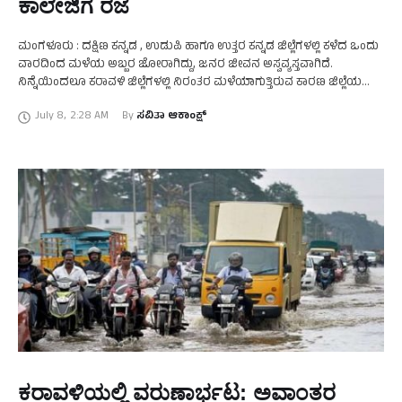
ಕಾಲೇಜಿಗೆ ರಜೆ
ಮಂಗಳೂರು : ದಕ್ಷಿಣ ಕನ್ನಡ , ಉಡುಪಿ ಹಾಗೂ ಉತ್ತರ ಕನ್ನಡ ಜಿಲ್ಲೆಗಳಲ್ಲಿ ಕಳೆದ ಒಂದು
ವಾರದಿಂದ ಮಳೆಯ ಅಬ್ಬರ ಜೋರಾಗಿದ್ದು, ಜನರ ಜೀವನ ಅಸ್ವವ್ಯಸ್ತವಾಗಿದೆ.
ನಿನ್ನೆಯಿಂದಲೂ ಕರಾವಳಿ ಜಿಲ್ಲೆಗಳಲ್ಲಿ ನಿರಂತರ ಮಳೆಯಾಗುತ್ತಿರುವ ಕಾರಣ ಜಿಲ್ಲೆಯ
ಶಾಲಾ-ಕಾಲೇಜಿಗೆ ಇಂದು ರಜೆ ಘೋಷಿಸಲಾಗಿದೆ. …
July 8
,
2:28 AM
By 
ಕರಾವಳಿಯಲ್ಲಿ ವರುಣಾರ್ಭಟ: ಅವಾಂತರ