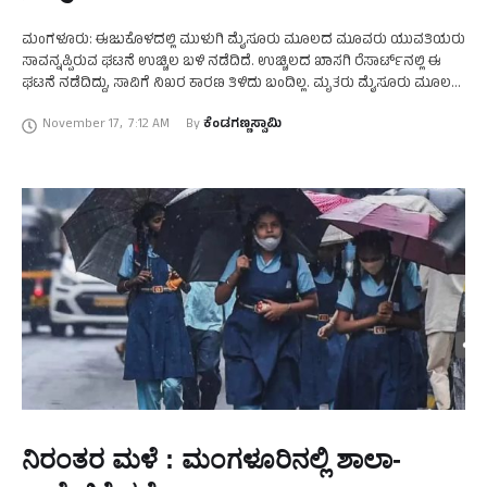
ಮಂಗಳೂರು: ಈಜುಕೊಳದಲ್ಲಿ ಮುಳುಗಿ ಮೈಸೂರು ಮೂಲದ ಮೂವರು ಯುವತಿಯರು
ಸಾವನ್ನಪ್ಪಿರುವ ಘಟನೆ ಉಚ್ಚಿಲ ಬಳಿ ನಡೆದಿದೆ. ಉಚ್ಚಿಲದ ಖಾಸಗಿ ರೆಸಾರ್ಟ್‌ನಲ್ಲಿ ಈ
ಘಟನೆ ನಡೆದಿದ್ದು, ಸಾವಿಗೆ ನಿಖರ ಕಾರಣ ತಿಳಿದು ಬಂದಿಲ್ಲ. ಮೃತರು ಮೈಸೂರು ಮೂಲದ
ಯುವತಿಯರಾಗಿದ್ದು, ಮೃತರನ್ನು ಮೈಸೂರಿನ ದೇವರಾಜ …
November 17
,
7:12 AM
By 
ಕೆಂಡಗಣ್ಣಸ್ವಾಮಿ
ನಿರಂತರ ಮಳೆ : ಮಂಗಳೂರಿನಲ್ಲಿ ಶಾಲಾ-