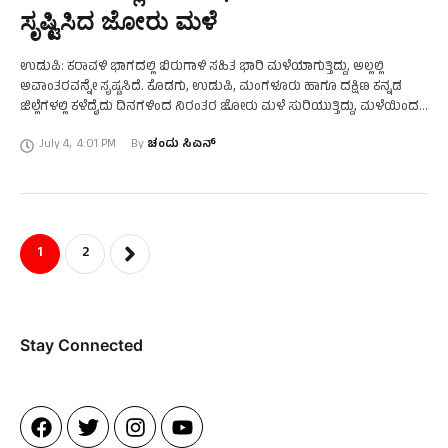
ಸೃಷ್ಟಿಸಿದ ಜೋರು ಮಳೆ
ಉಡುಪಿ: ಕರಾವಳಿ ಭಾಗದಲ್ಲಿ ಬಿರುಗಾಳಿ ಸಹಿತ ಭಾರಿ ಮಳೆಯಾಗುತ್ತಿದ್ದು, ಅಲ್ಲಲ್ಲಿ
ಅವಾಂತರವನ್ನೇ ಸೃಷ್ಟಸಿದೆ. ಕೊಡಗು, ಉಡುಪಿ, ಮಂಗಳೂರು ಹಾಗೂ ದಕ್ಷಿಣ ಕನ್ನಡ
ಜಿಲ್ಲೆಗಳಲ್ಲಿ ಕಳೆದೈದು ದಿನಗಳಿಂದ ನಿರಂತರ ಜೋರು ಮಳೆ ಸುರಿಯುತ್ತಿದ್ದು, ಮಳೆಯಿಂದ
ಕೆಲವು ಪ್ರಮುಖ ರಸ್ತೆಗಳು ಜಲಾವೃತಗೊಂಡಿದೆ. ಬ್ರಹ್ಮಾವರದ ಅರೂರು …
July 4
,
4:01 PM
By 
ಚಂದು ಸಿಎನ್
1
2
Stay Connected​