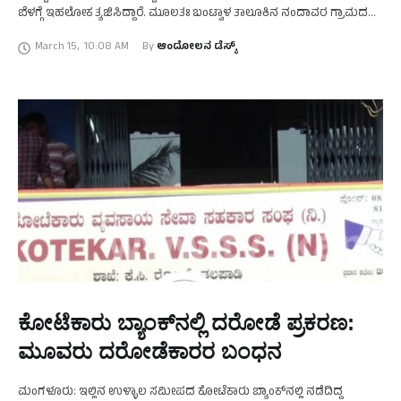
ಬೆಳಗ್ಗೆ ಇಹಲೋಕ ತ್ಯಜಿಸಿದ್ದಾರೆ. ಮೂಲತಃ ಬಂಟ್ವಾಳ ತಾಲೂಕಿನ ನಂದಾವರ ಗ್ರಾಮದ
ಇವರು ತುಳು ಜಾನಪದ ವಿದ್ವಾಂಸರಾಗಿದ್ದರು. ಕರ್ನಾಟಕ …
March 15
,
10:08 AM
By 
ಆಂದೋಲನ ಡೆಸ್ಕ್
ಕೋಟೆಕಾರು ಬ್ಯಾಂಕ್‌ನಲ್ಲಿ ದರೋಡೆ ಪ್ರಕರಣ:
ಮೂವರು ದರೋಡೆಕಾರರ ಬಂಧನ
ಮಂಗಳೂರು: ಇಲ್ಲಿನ ಉಳ್ಳಾಲ ಸಮೀಪದ ಕೋಟೆಕಾರು ಬ್ಯಾಂಕ್‌ನಲ್ಲಿ ನಡೆದಿದ್ದ