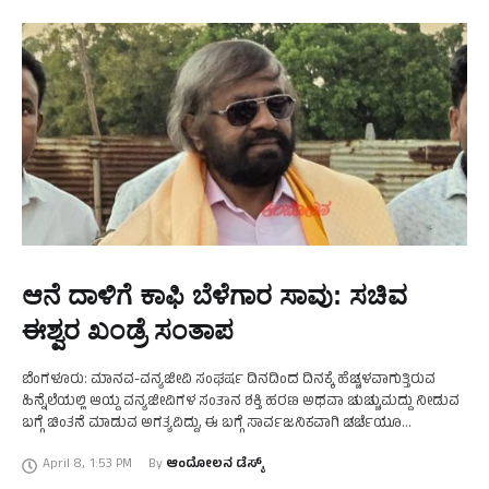
ಆನೆ ದಾಳಿಗೆ ಕಾಫಿ ಬೆಳೆಗಾರ ಸಾವು: ಸಚಿವ
ಈಶ್ವರ ಖಂಡ್ರೆ ಸಂತಾಪ
ಬೆಂಗಳೂರು: ಮಾನವ-ವನ್ಯಜೀವಿ ಸಂಘರ್ಷ ದಿನದಿಂದ ದಿನಕ್ಕೆ ಹೆಚ್ಚಳವಾಗುತ್ತಿರುವ
ಹಿನ್ನೆಲೆಯಲ್ಲಿ ಆಯ್ದ ವನ್ಯಜೀವಿಗಳ ಸಂತಾನ ಶಕ್ತಿ ಹರಣ ಅಥವಾ ಚುಚ್ಚುಮದ್ದು ನೀಡುವ
ಬಗ್ಗೆ ಚಿಂತನೆ ಮಾಡುವ ಅಗತ್ಯವಿದ್ದು, ಈ ಬಗ್ಗೆ ಸಾರ್ವಜನಿಕವಾಗಿ ಚರ್ಚೆಯೂ
ನಡೆಯಬೇಕು ಎಂದು ಅರಣ್ಯ, ಜೀವಿಶಾಸ್ತ್ರ ಮತ್ತು ಪರಿಸರ ಸಚಿವ …
April 8
,
1:53 PM
By 
ಆಂದೋಲನ ಡೆಸ್ಕ್