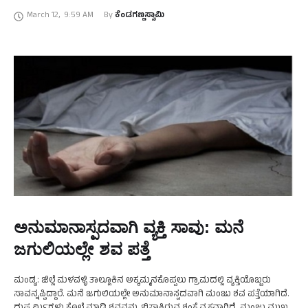
ಸಂದರ್ಭದಲ್ಲಿ ದಿಢೀರ್ ದಾಳಿ ಮಾಡಿರುವ ಕಾಡಾನೆ ಅವರ …
March 12
,
9:59 AM
By 
ಕೆಂಡಗಣ್ಣಸ್ವಾಮಿ
ಅನುಮಾನಾಸ್ಪದವಾಗಿ ವ್ಯಕ್ತಿ ಸಾವು: ಮನೆ
ಜಗುಲಿಯಲ್ಲೇ ಶವ ಪತ್ತೆ
ಮಂಡ್ಯ: ಜಿಲ್ಲೆ ಮಳವಳ್ಳಿ ತಾಲ್ಲೂಕಿನ ಅಕ್ಕಮ್ಮನಕೊಪ್ಪಲು ಗ್ರಾಮದಲ್ಲಿ ವ್ಯಕ್ತಿಯೊಬ್ಬರು
ಸಾವನ್ನಪ್ಪಿದ್ದಾರೆ. ಮನೆ ಜಗುಲಿಯಲ್ಲೇ ಅನುಮಾನಾಸ್ಪದವಾಗಿ ಮಂಜು ಶವ ಪತ್ತೆಯಾಗಿದೆ.