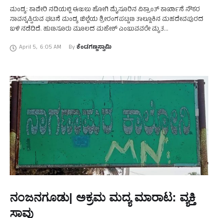
ಮಂಡ್ಯ: ಕಾವೇರಿ ನದಿಯಲ್ಲಿ ಈಜಲು ಹೋಗಿ ಮೈಸೂರಿನ ವಿಕ್ರಾಂತ್‌ ಕಾರ್ಖಾನೆ ನೌಕರ
ಸಾವನ್ನಪ್ಪಿರುವ ಘಟನೆ ಮಂಡ್ಯ ಜಿಲ್ಲೆಯ ಶ್ರೀರಂಗಪಟ್ಟಣ ತಾಲ್ಲೂಕಿನ ಮಹದೇವಪುರದ
ಬಳಿ ನಡೆದಿದೆ. ಹುಣಸೂರು ಮೂಲದ ಮಹೇಶ್‌ ಎಂಬುವವರೇ ಮೃತ
ದುರ್ದೈವಿಯಾಗಿದ್ದಾರೆ. ಶ್ರೀರಂಗಪಟ್ಟಣದ ತರೀಪುರ ಗ್ರಾಮದಲ್ಲಿ ಸ್ನೇಹಿತನ ಮನೆಯ ಗೃಹ
April 5
,
6:05 AM
By 
ಕೆಂಡಗಣ್ಣಸ್ವಾಮಿ
…
ನಂಜನಗೂಡು| ಅಕ್ರಮ ಮದ್ಯ ಮಾರಾಟ: ವ್ಯಕ್ತಿ
ಸಾವು