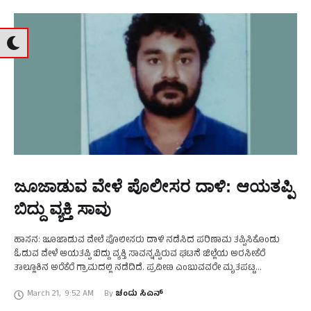
ಜೂಜಾಡುವ ವೇಳೆ ಪೊಲೀಸರ ದಾಳಿ: ಆಯತಪ್ಪಿ
ಬಿದ್ದು ವ್ಯಕ್ತಿ ಸಾವು
ಹಾಸನ: ಜೂಜಾಡುವ ವೇಲೆ ಪೊಲೀಸರು ದಾಳಿ ನಡೆಸಿದ ಪರಿಣಾಮ ತಪ್ಪಿಸಿಕೊಂಡು
ಓಡುವ ವೇಳೆ ಆಯತಪ್ಪಿ ಬಿದ್ದು ವ್ಯಕ್ತಿ ಸಾವನ್ನಪ್ಪಿರುವ ಘಟನೆ ಜಿಲ್ಲೆಯ ಅರಸೀಕೆರೆ
ತಾಲ್ಲೂಕಿನ ಅರೆಕೆರೆ ಗ್ರಾಮದಲ್ಲಿ ನಡೆದಿದೆ. ಪ್ರವೀಣ ಎಂಬುವವರೇ ಮೃತಪಟ್ಟ
ವ್ಯಕ್ತಿಯಾಗಿದ್ದಾರೆ. ಯುಗಾದಿ ಹಬ್ಬದ ಹಿನ್ನೆಲೆಯಲ್ಲಿ ನಿರ್ಜನ ಪ್ರದೇಶವೊಂದರಲ್ಲಿ …
March 21
,
9:52 AM
By 
ಚಂದು ಸಿಎನ್