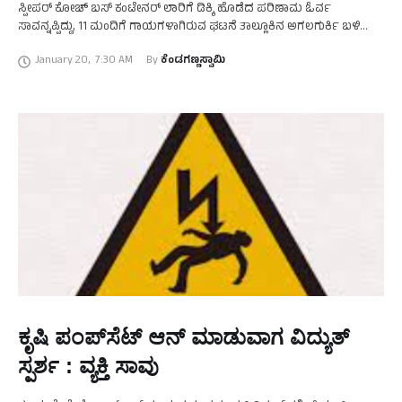
ಸ್ಪೀಪರ್‌ ಕೋಚ್‌ ಬಸ್‌ ಕಂಟೇನರ್‌ ಲಾರಿಗೆ ಡಿಕ್ಕಿ ಹೊಡೆದ ಪರಿಣಾಮ ಓರ್ವ
ಸಾವನ್ನಪ್ಪಿದ್ದು, 11 ಮಂದಿಗೆ ಗಾಯಗಳಾಗಿರುವ ಘಟನೆ ತಾಲ್ಲೂಕಿನ ಅಗಲಗುರ್ಕಿ ಬಳಿ
ಸಂಭವಿಸಿದೆ. ಗಾಯಾಳುಗಳನ್ನು ಚಿಕ್ಕಬಳ್ಳಾಪುರ ಜಿಲ್ಲಾ ಆಸ್ಪತ್ರೆಗೆ ರವಾನೆ ಮಾಡಲಾಗಿದ್ದು,
January 20
,
7:30 AM
By 
ಕೆಂಡಗಣ್ಣಸ್ವಾಮಿ
…
ಕೃಷಿ ಪಂಪ್‌ಸೆಟ್‌ ಆನ್‌ ಮಾಡುವಾಗ ವಿದ್ಯುತ್‌
ಸ್ಪರ್ಶ : ವ್ಯಕ್ತಿ ಸಾವು