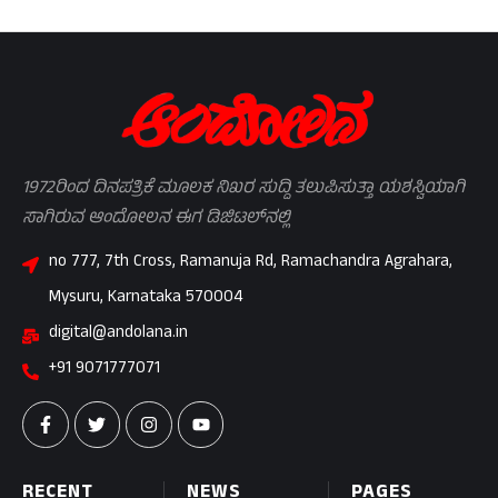
1972ರಿಂದ ದಿನಪತ್ರಿಕೆ ಮೂಲಕ ನಿಖರ ಸುದ್ದಿ ತಲುಪಿಸುತ್ತಾ ಯಶಸ್ವಿಯಾಗಿ
ಸಾಗಿರುವ ಆಂದೋಲನ ಈಗ ಡಿಜಿಟಲ್‌ನಲ್ಲಿ
no 777, 7th Cross, Ramanuja Rd, Ramachandra Agrahara,
Mysuru, Karnataka 570004
digital@andolana.in
+91 9071777071
RECENT
NEWS
PAGES