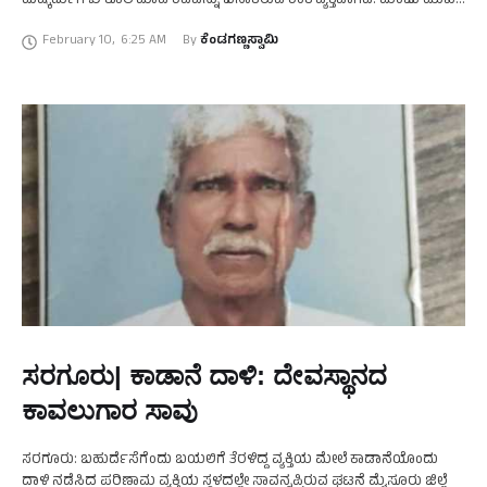
ದುಷ್ಕರ್ಮಿಗಳು ಕೊಲೆ ಮಾಡಿ ಶವವನ್ನು ಬಿಸಾಕಿರುವ ಶಂಕೆ ವ್ಯಕ್ತವಾಗಿದೆ. ಮಂಜು ಮುಖ
ಹಾಗೂ ಕತ್ತಿನಲ್ಲಿ ಗಂಭೀರವಾದ ಗಾಯದ ಗುರುತು ಪತ್ತೆಯಾಗಿದೆ. ಬನ್ನೂರಿನಲ್ಲಿ …
February 10
,
6:25 AM
By 
ಕೆಂಡಗಣ್ಣಸ್ವಾಮಿ
ಸರಗೂರು| ಕಾಡಾನೆ ದಾಳಿ: ದೇವಸ್ಥಾನದ
ಕಾವಲುಗಾರ ಸಾವು
ಸರಗೂರು: ಬಹುರ್ದೆಸೆಗೆಂದು ಬಯಲಿಗೆ ತೆರಳಿದ್ದ ವ್ಯಕ್ತಿಯ ಮೇಲೆ ಕಾಡಾನೆಯೊಂದು
ದಾಳಿ ನಡೆಸಿದ ಪರಿಣಾಮ ವ್ಯಕ್ತಿಯ ಸ್ಥಳದಲ್ಲೇ ಸಾವನ್ನಪ್ಪಿರುವ ಘಟನೆ ಮೈಸೂರು ಜಿಲ್ಲೆ