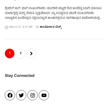
ಶ್ರೀಧರ್ ಆರ್. ಭಟ್ ನಂಜನಗೂಡು: ಯುಗಾದಿ ಹಬ್ಬದ ದಿನ ಅನಧಿಕೃತವಾಗಿ ಮಾರಾಟ
ಮಾಡುತ್ತಿದ್ದ ಮದ್ಯ ಸೇವಿಸಿ ವ್ಯಕ್ತಿಯೋರ್ವ ಮೃತಪಟ್ಟಿರುವ ಘಟನೆ ನಂಜನಗೂಡು
ತಾಲ್ಲೂಕಿನ ಬಂಡೀಪುರ ರಕ್ಷಿತಾರಣ್ಯದ ಅಂಚಿನಲ್ಲಿರುವ ನಾಗಣಾಪುರ ಕಾಲೋನಿಯಲ್ಲಿ
ನಡೆದಿದೆ. ನಾಗಣಾಪುರ ಆದಿವಾಸಿ ಕಾಲೋನಿಯ 54 ವರ್ಷದ ರಾಜು ಎಂಬಾತನೇ …
March 31
,
6:37 AM
By 
ಆಂದೋಲನ ಡೆಸ್ಕ್
1
2
Stay Connected​