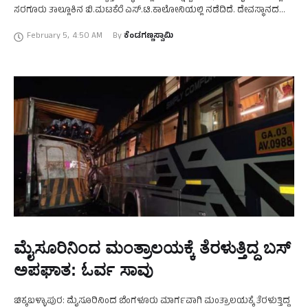
ಸರಗೂರು ತಾಲ್ಲೂಕಿನ ಬಿ.ಮಟಕೆರೆ ಎಸ್‌.ಟಿ.ಕಾಲೋನಿಯಲ್ಲಿ ನಡೆದಿದೆ. ದೇವಸ್ಥಾನದ
ಕಾವಲುಗಾರನಾಗಿದ್ದ ಮಾದ ಎಂಬುವವರೇ ಸಾವನ್ನಪ್ಪಿರುವ ದುರ್ದೈವಿಯಾಗಿದ್ದಾರೆ. ಇಂದು
February 5
,
4:50 AM
By 
ಕೆಂಡಗಣ್ಣಸ್ವಾಮಿ
ಬೆಳಗಿನ ಜಾವ …
ಮೈಸೂರಿನಿಂದ ಮಂತ್ರಾಲಯಕ್ಕೆ ತೆರಳುತ್ತಿದ್ದ ಬಸ್‌
ಅಪಘಾತ: ಓರ್ವ ಸಾವು
ಚಿಕ್ಕಬಳ್ಳಾಪುರ: ಮೈಸೂರಿನಿಂದ ಬೆಂಗಳೂರು ಮಾರ್ಗವಾಗಿ ಮಂತ್ರಾಲಯಕ್ಕೆ ತೆರಳುತ್ತಿದ್ದ