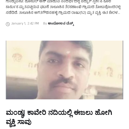
ಗುಂಡ್ಲುಪೇಟೆ: ಮೋಟರ್ ಆನ್ ಮಾಡುವ ಸಂದರ್ಭದಲ್ಲಿ ವಿದ್ಯುತ್ ಸ್ಪರ್ಶಿಸಿ ಕೂಲಿ
ಕಾರ್ಮಿಕ ಮೃತಪಟ್ಟಿರುವ ಘಟನೆ ತಾಲೂಕಿನ ತೆರಕಣಾಂಬಿ ಗ್ರಾಮದ ತೋಟವೊಂದರಲ್ಲಿ
ನಡೆದಿದೆ. ತಾಲೂಕಿನ ಅಗತಗೌಡನಹಳ್ಳಿ ಗ್ರಾಮದ ರಾಜು(52) ಮೃತ ವ್ಯಕ್ತಿ. ಈತ ಕೇರಳ
ಮೂಲದ ವ್ಯಕ್ತಿಯೊಬ್ಬರ ಜಮೀನಿನಲ್ಲಿ ಕೆಲಸ ಮಾಡಿಕೊಂಡಿದ್ದು, ಬುಧವಾರ …
January 1
,
2:42 PM
By 
ಆಂದೋಲನ ಡೆಸ್ಕ್
ಮಂಡ್ಯ| ಕಾವೇರಿ ನದಿಯಲ್ಲಿ ಈಜಲು ಹೋಗಿ
ವ್ಯಕ್ತಿ ಸಾವು