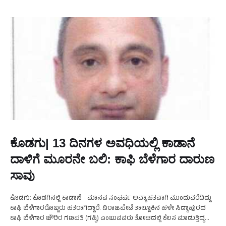
ಕೊಡಗು| 13 ದಿನಗಳ ಅವಧಿಯಲ್ಲಿ ಕಾಡಾನೆ
ದಾಳಿಗೆ ಮೂರನೇ ಬಲಿ: ಕಾಫಿ ಬೆಳೆಗಾರ ದಾರುಣ
ಸಾವು
ಕೊಡಗು: ಕೊಡಗಿನಲ್ಲಿ ಕಾಡಾನೆ - ಮಾನವ ಸಂಘರ್ಷ ಅವ್ಯಾಹತವಾಗಿ ಮುಂದುವರೆದಿದ್ದು
ಕಾಫಿ ಬೆಳೆಗಾರರೊಬ್ಬರು ಹತರಾಗಿದ್ದಾರೆ. ವಿರಾಜಪೇಟೆ ತಾಲ್ಲೂಕಿನ ಹಳೇ ಸಿದ್ದಾಪುರದ
ಕಾಫಿ ಬೆಳೆಗಾರ ಚೌರಿರ ಗಣಪತಿ (ಗಪ್ಪಿ) ಎಂಬುವವರು ತೋಟದಲ್ಲಿ ಕೆಲಸ ಮಾಡುತ್ತಿದ್ದ