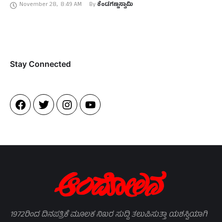
November 28
,
8:49 AM
By 
ಕೆಂಡಗಣ್ಣಸ್ವಾಮಿ
ಮಾತನಾಡಿದ ಕಾಂತರಾಜು, ನನ್ನ …
Stay Connected​
1972ರಿಂದ ದಿನಪತ್ರಿಕೆ ಮೂಲಕ ನಿಖರ ಸುದ್ದಿ ತಲುಪಿಸುತ್ತಾ ಯಶಸ್ವಿಯಾಗಿ