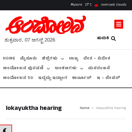
Mysore
21
overcast clouds
ಹುಡುಕಿ
ಶುಕ್ರವಾರ, 07 ಆಗಸ್ಟ್ 2026
HOME
ಮೈಸೂರು
ಜಿಲ್ಲೆಗಳು
ರಾಜ್ಯ
ದೇಶ – ವಿದೇಶ
ಆಂದೋಲನ ಪುರವಣಿ
ಅಂಕಣಗಳು
ಮನರಂಜನೆ
ಆಂದೋಲನ 50
ಇದ್ದದ್ದು ಇದ್ಹಾಂಗ
ಕಾರ್ಟೂನ್
ಇ – ಪೇಪರ್
lokayuktha hearing
Home
lokayuktha hearing