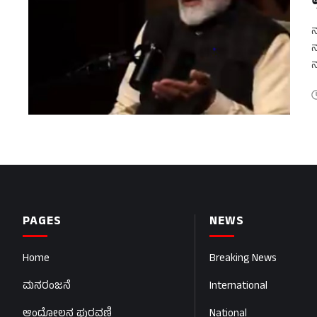
ನ
ನ
ನ
ವ
PAGES
NEWS
Home
Breaking News
ಮನರಂಜನೆ
International
ಆಂದೋಲನ ಪುರವಣಿ
National