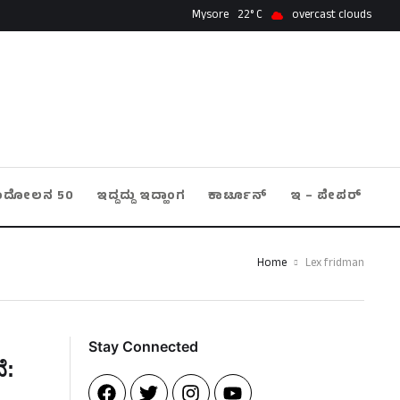
Mysore
22
overcast clouds
ಂದೋಲನ 50
ಇದ್ದದ್ದು ಇದ್ಹಾಂಗ
ಕಾರ್ಟೂನ್
ಇ – ಪೇಪರ್
Home
Lex fridman
Stay Connected​
ೆ: