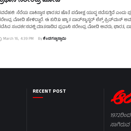
ವದೆಹಲಿ: ನೆರೆಯ ಪಾಕಿಸ್ತಾನ ಭಾರತದ ಜೊತೆ ಪರೋಕ್ಷ ಯುದ್ಧ ನಡೆಸುತ್ತಿದೆ ಎಂದು ಪ್
ರೇಂದ್ರ ಮೋದಿ ಹೇಳಿದ್ದಾರೆ. ಈ ಕುರಿತು ಖ್ಯಾತ ಪಾಡ್‌ಕ್ಯಾಸ್ಟರ್‌ ಲೆಕ್ಸ್‌ ಫ್ರಿಡ್‌ಮನ್‌ ಅ
ಡೆಸಿದ ಸಂದರ್ಶನದಲ್ಲಿ ಮಾತನಾಡಿದ ಪ್ರಧಾನಿ ನರೇಂದ್ರ ಮೋದಿ ಅವರು, ಭಾರತ, ಪಾ
ಿಭಜನೆ …
March 16
,
4:39 PM
By 
ಕೆಂಡಗಣ್ಣಸ್ವಾಮಿ
RECENT POST
1972ರಿಂದ
ಸಾಗಿರುವ