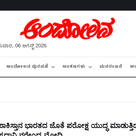
ುವಾರ, 06 ಆಗಸ್ಟ್ 2026
ಆಂದೋಲನ ಪುರವಣಿ
ಅಂಕಣಗಳು
ಮನರಂಜನೆ
ಆ
ಪಾಕಿಸ್ತಾನ ಭಾರತದ ಜೊತೆ ಪರೋಕ್ಷ ಯುದ್ಧ ಮಾಡುತ್ತಿದ
ಪ್ರಧಾನಿ ನರೇಂದ್ರ ಮೋದಿ