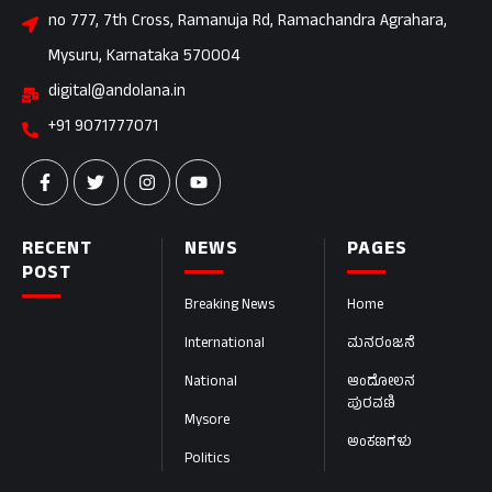
no 777, 7th Cross, Ramanuja Rd, Ramachandra Agrahara,
Mysuru, Karnataka 570004
digital@andolana.in
+91 9071777071
RECENT
NEWS
PAGES
POST
Breaking News
Home
International
ಮನರಂಜನೆ
National
ಆಂದೋಲನ
ಪುರವಣಿ
Mysore
ಅಂಕಣಗಳು
Politics