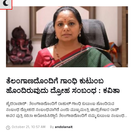
ತೆಲಂಗಾಣದೊಂದಿಗೆ ಗಾಂಧಿ ಕುಟುಂಬ
ಹೊಂದಿರುವುದು ದ್ರೋಹ ಸಂಬಂಧ : ಕವಿತಾ
ಹೈದರಾಬಾದ್ : ತೆಲಂಗಾಣದೊಂದಿಗೆ ರಾಹುಲ್‍ ಗಾಂಧಿ ಕುಟುಂಬ ಹೊಂದಿರುವ
ಸಂಬಂಧ ದ್ರೋಹದ ಸಂಬಂಧವಾಗಿದೆ ಎಂದು ಮುಖ್ಯಮಂತ್ರಿ ಚಂದ್ರಶೇಖರ ರಾವ್
ಅವರ ಪುತ್ರಿ ಕವಿತಾ ಆರೋಪಿಸಿದ್ದಾರೆ. ತೆಲಂಗಾಣದೊಂದಿಗೆ ನಮ್ಮ ಕುಟುಂಬ ಸಂಬಂಧ
ಹೊಂದಿದೆ ಎಂಬ ಕಾಂಗ್ರೆಸ್ ಸಂಸದ ರಾಹುಲ್ ಗಾಂಧಿಯವರ ಹೇಳಿಕೆಗೆ ತಿರುಗೇಟು …
October 21
,
10:57 AM
By 
andolanait