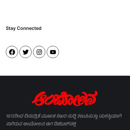
Stay Connected​
1972ರಿಂದ ದಿನಪತ್ರಿಕೆ ಮೂಲಕ ನಿಖರ ಸುದ್ದಿ ತಲುಪಿಸುತ್ತಾ ಯಶಸ್ವಿಯಾಗಿ
ಸಾಗಿರುವ ಆಂದೋಲನ ಈಗ ಡಿಜಿಟಲ್‌ನಲ್ಲಿ