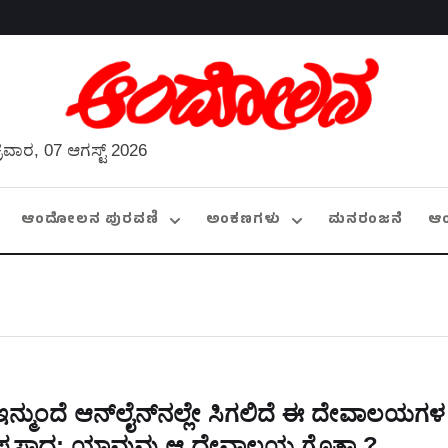
್ರವಾರ, 07 ಆಗಸ್ಟ್ 2026
ಆಂದೋಲನ ಪುರವಣಿ
ಅಂಕಣಗಳು
ಮನರಂಜನೆ
ಆ
ಇನ್ಮುಂದೆ ಆನ್‌ಲೈನ್‌ನಲ್ಲೇ ಸಿಗಲಿದೆ ಈ ದೇವಾಲಯಗಳ
ಪ್ರಸಾದ: ಯಾವುವು ಆ ದೇವಾಲಯ ಗೊತ್ತಾ.?