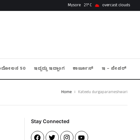
Mysore
21
overcast clouds
ಂದೋಲನ 50
ಇದ್ದದ್ದು ಇದ್ಹಾಂಗ
ಕಾರ್ಟೂನ್
ಇ – ಪೇಪರ್
Home
Kateelu durgaparameshwari
Stay Connected​