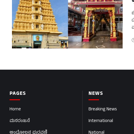
ಬ
ದ
ಮ
ದ
PAGES
NEWS
Home
Breaking News
ಮನರಂಜನೆ
International
ಆಂದೋಲನ ಪುರವಣಿ
National