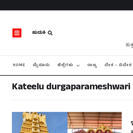
ಹುಡುಕಿ
ಶುಕ
HOME
ಮೈಸೂರು
ಜಿಲ್ಲೆಗಳು
ರಾಜ್ಯ
ದೇಶ – ವಿದೇಶ
Kateelu durgaparameshwari