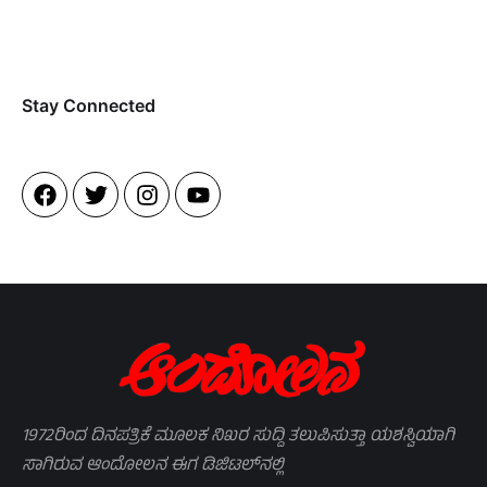
Stay Connected​
1972ರಿಂದ ದಿನಪತ್ರಿಕೆ ಮೂಲಕ ನಿಖರ ಸುದ್ದಿ ತಲುಪಿಸುತ್ತಾ ಯಶಸ್ವಿಯಾಗಿ
ಸಾಗಿರುವ ಆಂದೋಲನ ಈಗ ಡಿಜಿಟಲ್‌ನಲ್ಲಿ