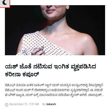
ಯಶ್ ಜೊತೆ ನಟಿಸುವ ಇಂಗಿತ ವ್ಯಕ್ತಪಡಿಸಿದ
ಕರೀನಾ ಕಪೂರ್
ಕೆಜಿಎಫ್ ಸಿನಿಮಾ ಬಳಿಕ ರಾಕಿಂಗ್ ಸ್ಟಾರ್ ಯಶ್ ಯಶಸ್ಸಿನ ಉತ್ತುಂಗದಲ್ಲಿ ತೇಲುತ್ತಿದ್ದಾರೆ.
ಕೆಜಿಎಫ್ ನಿಂದ ಯಶ್ ಗೆ ದೇಶದಾದ್ಯಂತ ಅಭಿಮಾನಿಗಳು ಸೃಷ್ಟಿಯಾಗಿದ್ದಾರೆ. ಈ ನಡುವೆ
ಬಿ ಟೌನ್ ಬ್ಯೂಟಿ, ಯಶ್ ಬಗ್ಗೆ ಮಾತನಾಡಿರುವ ವಿಡಿಯೋ ವೈರಲ್ ಆಗಿದೆ. ಬಾಲಿವುಡ್
ಡೈರೆಕ್ಟರ್ ಕರಣ್ …
November 17
,
7:37 AM
By 
lokesh