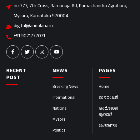
no 777, 7th Cross, Ramanuja Rd, Ramachandra Agrahara,
Mysuru, Karnataka 570004
digital@andolana.in
+91 9071777071
RECENT
NEWS
PAGES
POST
Breaking News
Home
International
ಮನರಂಜನೆ
National
ಆಂದೋಲನ
ಪುರವಣಿ
Mysore
ಅಂಕಣಗಳು
Politics