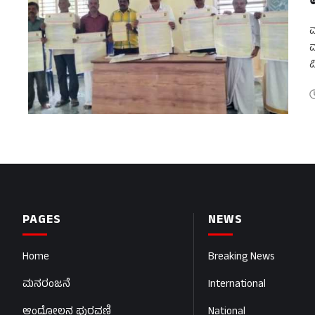
ಮ
ಮ
ವ
ಶ
PAGES
NEWS
Home
Breaking News
ಮನರಂಜನೆ
International
ಆಂದೋಲನ ಪುರವಣಿ
National