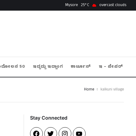
Mysore
25
overcast clouds
ಂದೋಲನ 50
ಇದ್ದದ್ದು ಇದ್ಹಾಂಗ
ಕಾರ್ಟೂನ್
ಇ – ಪೇಪರ್
Home
kalkuni village
Stay Connected​