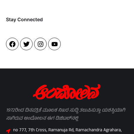
Stay Connected​
1972ರಿಂದ ದಿನಪತ್ರಿಕೆ ಮೂಲಕ ನಿಖರ ಸುದ್ದಿ ತಲುಪಿಸುತ್ತಾ ಯಶಸ್ವಿಯಾಗಿ
ಸಾಗಿರುವ ಆಂದೋಲನ ಈಗ ಡಿಜಿಟಲ್‌ನಲ್ಲಿ
no 777, 7th Cross, Ramanuja Rd, Ramachandra Agrahara,