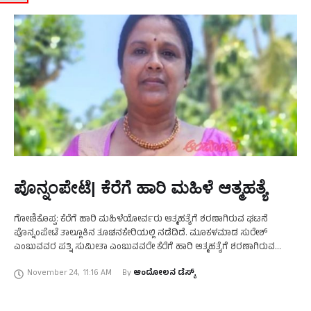
ಪೊನ್ನಂಪೇಟೆ| ಕೆರೆಗೆ ಹಾರಿ ಮಹಿಳೆ ಆತ್ಮಹತ್ಯೆ
ಗೋಣಿಕೊಪ್ಪ: ಕೆರೆಗೆ ಹಾರಿ ಮಹಿಳೆಯೋರ್ವರು ಆತ್ಮಹತ್ಯೆಗೆ ಶರಣಾಗಿರುವ ಘಟನೆ
ಪೊನ್ನಂಪೇಟೆ ತಾಲ್ಲೂಕಿನ ತೂಚನಕೇರಿಯಲ್ಲಿ ನಡೆದಿದೆ. ಮೂಕಳಮಾಡ ಸುರೇಶ್‌
ಎಂಬುವವರ ಪತ್ನಿ ಸುಮೀತಾ ಎಂಬುವವರೇ ಕೆರೆಗೆ ಹಾರಿ ಆತ್ಮಹತ್ಯೆಗೆ ಶರಣಾಗಿರುವ
ದುರ್ದೈವಿಯಾಗಿದ್ದಾರೆ. ಕಳೆದ ಕೆಲ ದಿನಗಳಿಂದ ಸುಮೀತಾ ಅವರು ಮಾನಸಿಕವಾಗಿ ಬಹಳ
November 24
,
11:16 AM
By 
ಆಂದೋಲನ ಡೆಸ್ಕ್
ನೊಂದಿದ್ದರು …