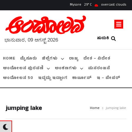
Mysore
29
overcast clouds
ಹುಡುಕಿ
ಭಾನುವಾರ, 09 ಆಗಸ್ಟ್ 2026
HOME
ಮೈಸೂರು
ಜಿಲ್ಲೆಗಳು
ರಾಜ್ಯ
ದೇಶ – ವಿದೇಶ
ಆಂದೋಲನ ಪುರವಣಿ
ಅಂಕಣಗಳು
ಮನರಂಜನೆ
ಆಂದೋಲನ 50
ಇದ್ದದ್ದು ಇದ್ಹಾಂಗ
ಕಾರ್ಟೂನ್
ಇ – ಪೇಪರ್
jumping lake
Home
jumping lake