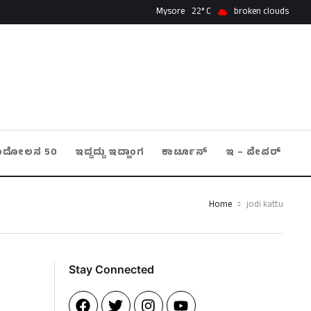
Mysore
22
broken clouds
ಂದೋಲನ 50
ಇದ್ದದ್ದು ಇದ್ಹಾಂಗ
ಕಾರ್ಟೂನ್
ಇ – ಪೇಪರ್
Home
jodi kattu
Stay Connected​