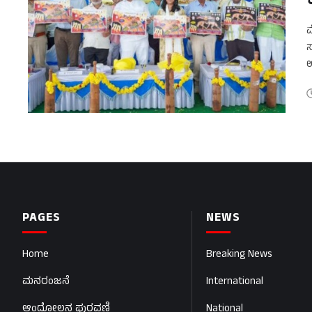
ಮ
ಸ
ಉ
ಆ
PAGES
NEWS
Home
Breaking News
ಮನರಂಜನೆ
International
ಆಂದೋಲನ ಪುರವಣಿ
National