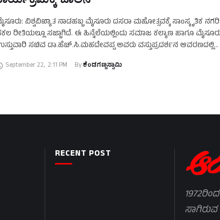
ೈಸೂರು: ವಿಶ್ವವಿಖ್ಯಾತ ನಾಡಹಬ್ಬ ಮೈಸೂರು ದಸರಾ ಮಹೋತ್ಸವಕ್ಕೆ ಸಾಂಸ್ಕೃತಿಕ ನಗ
ಕಲ ರೀತಿಯಲ್ಲೂ ಸಜ್ಜಾಗಿದೆ. ಈ ಹಿನ್ನೆಲೆಯಲ್ಲಿಂದು ಸಮಾಜ ಕಲ್ಯಾಣ ಹಾಗೂ ಮೈಸೂರು 
ಸ್ತುವಾರಿ ಸಚಿವ ಡಾ.ಹೆಚ್.ಸಿ.ಮಹದೇವಪ್ಪ ಅವರು ವಸ್ತುಪ್ರದರ್ಶನ ಆವರಣದಲ್ಲಿ
ಯೋಜಿಸಿರುವ ನಾಡಕುಸ್ತಿ ಪಂದ್ಯಾವಳಿಗೆ ಪೈಲ್ವಾನರ ಜೋಡಿಕಟ್ಟುವ …
September 22
,
2:11 PM
By 
ಕೆಂಡಗಣ್ಣಸ್ವಾಮಿ
RECENT POST
1972ರಿಂದ
ಸಾಗಿರುವ