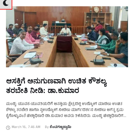
ಆಸಕ್ತಿಗೆ ಅನುಗುಣವಾಗಿ ಉಚಿತ ಕೌಶಲ್ಯ
ತರಬೇತಿ ನೀಡಿ: ಡಾ.ಕುಮಾರ
ಮಂಡ್ಯ: ಯುವಕ-ಯುವತಿಯರಿಗೆ ಆಸಕ್ತಿಯ ಕ್ಷೇತ್ರದಲ್ಲಿ ಉದ್ಯೋಗ ಮಾಡಲು ಉಚಿತ
ಕೌಶಲ್ಯ ತರಬೇತಿ ಹಾಗೂ ಸ್ವಉದ್ಯೋಗ ನೀಡಲು ಮಾರ್ಗದರ್ಶನ ನೀಡಲು ಅಗತ್ಯ ಕ್ರಮ
ಕೈಗೊಳ್ಳುವಂತೆ ಜಿಲ್ಲಾಧಿಕಾರಿ ಡಾ.ಕುಮಾರ ಅವರು ತಿಳಿಸಿದರು. ಮಂಡ್ಯ ಜಿಲ್ಲಾಧಿಕಾರಿಗಳ
ಕಚೇರಿಯಲ್ಲಿ ಜಿಲ್ಲಾ ಕೌಶಲ್ಯ ಸಮಿತಿ ಪ್ರಗತಿ ಪರಿಶೀಲನಾ ಸಭೆಯ …
March 16
,
7:46 AM
By 
ಕೆಂಡಗಣ್ಣಸ್ವಾಮಿ