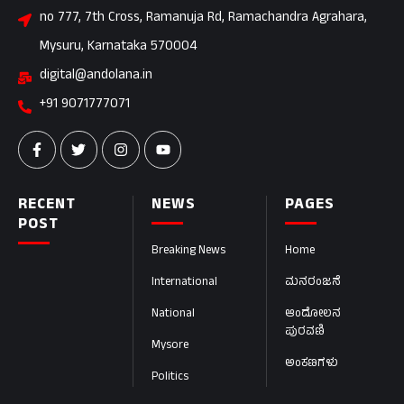
no 777, 7th Cross, Ramanuja Rd, Ramachandra Agrahara,
Mysuru, Karnataka 570004
digital@andolana.in
+91 9071777071
RECENT
NEWS
PAGES
POST
Breaking News
Home
International
ಮನರಂಜನೆ
National
ಆಂದೋಲನ
ಪುರವಣಿ
Mysore
ಅಂಕಣಗಳು
Politics