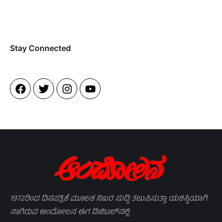
Stay Connected​
1972ರಿಂದ ದಿನಪತ್ರಿಕೆ ಮೂಲಕ ನಿಖರ ಸುದ್ದಿ ತಲುಪಿಸುತ್ತಾ ಯಶಸ್ವಿಯಾಗಿ
ಸಾಗಿರುವ ಆಂದೋಲನ ಈಗ ಡಿಜಿಟಲ್‌ನಲ್ಲಿ