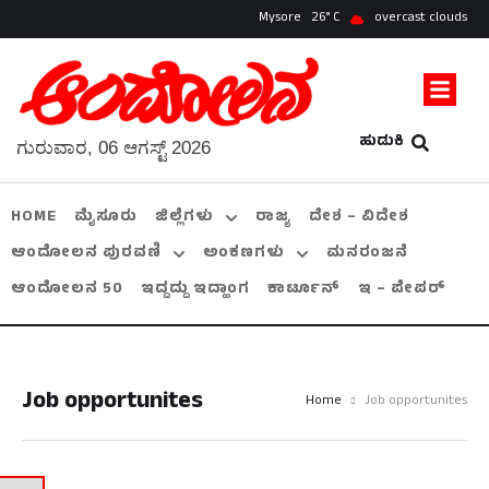
Mysore
26
overcast clouds
ಹುಡುಕಿ
ಗುರುವಾರ, 06 ಆಗಸ್ಟ್ 2026
HOME
ಮೈಸೂರು
ಜಿಲ್ಲೆಗಳು
ರಾಜ್ಯ
ದೇಶ – ವಿದೇಶ
ಆಂದೋಲನ ಪುರವಣಿ
ಅಂಕಣಗಳು
ಮನರಂಜನೆ
ಆಂದೋಲನ 50
ಇದ್ದದ್ದು ಇದ್ಹಾಂಗ
ಕಾರ್ಟೂನ್
ಇ – ಪೇಪರ್
Job opportunites
Home
Job opportunites