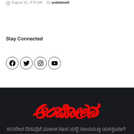
August 10
,
11:10 AM
By 
andolanait
Stay Connected​
1972ರಿಂದ ದಿನಪತ್ರಿಕೆ ಮೂಲಕ ನಿಖರ ಸುದ್ದಿ ತಲುಪಿಸುತ್ತಾ ಯಶಸ್ವಿಯಾಗಿ