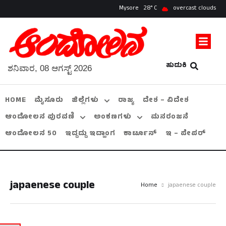
Mysore
28
overcast clouds
ಹುಡುಕಿ
ಶನಿವಾರ, 08 ಆಗಸ್ಟ್ 2026
HOME
ಮೈಸೂರು
ಜಿಲ್ಲೆಗಳು
ರಾಜ್ಯ
ದೇಶ – ವಿದೇಶ
ಆಂದೋಲನ ಪುರವಣಿ
ಅಂಕಣಗಳು
ಮನರಂಜನೆ
ಆಂದೋಲನ 50
ಇದ್ದದ್ದು ಇದ್ಹಾಂಗ
ಕಾರ್ಟೂನ್
ಇ – ಪೇಪರ್
japaenese couple
Home
japaenese couple