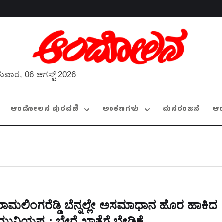
ುವಾರ, 06 ಆಗಸ್ಟ್ 2026
ಆಂದೋಲನ ಪುರವಣಿ
ಅಂಕಣಗಳು
ಮನರಂಜನೆ
ಆ
ರಾಮಲಿಂಗರೆಡ್ಡಿ ಬೆನ್ನಲ್ಲೇ ಅಸಮಾಧಾನ ಹೊರ ಹಾಕಿದ
ಮುನಿಯಪ್ಪ : ಬೇರೆ ಖಾತೆಗೆ ಬೇಡಿಕೆ