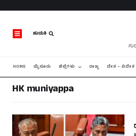
ಹುಡುಕಿ
ಗುರ
HOME
ಮೈಸೂರು
ಜಿಲ್ಲೆಗಳು
ರಾಜ್ಯ
ದೇಶ – ವಿದೇಶ
HK muniyappa