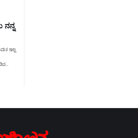
 ನನ್ನ
ಹಮತ ಇಲ್ಲ
ಡಿದ