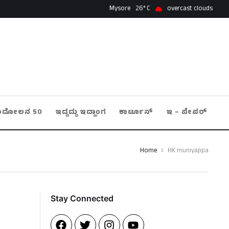
Mysore
26
overcast clouds
ಂದೋಲನ 50
ಇದ್ದದ್ದು ಇದ್ಹಾಂಗ
ಕಾರ್ಟೂನ್
ಇ – ಪೇಪರ್
Home
HK muniyappa
Stay Connected​